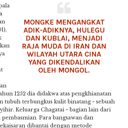
pala
a
MONGKE MENGANGKAT
an
ADIK-ADIKNYA, HULEGU
1),
DAN KUBLAI, MENJADI
k
RAJA MUDA DI IRAN DAN
ikan
WILAYAH UTARA CINA
ya
YANG DIKENDALIKAN
OLEH MONGOL.
at
ban
tahun 1252 dia didakwa atas pengkhianatan
 tubuh terbungkus kulit binatang - sebuah
hir. Keluarga Chagatai - bagian lain dari
i pembasmian. Para bangsawan dan
 kekaisaran dibantai dengan metode