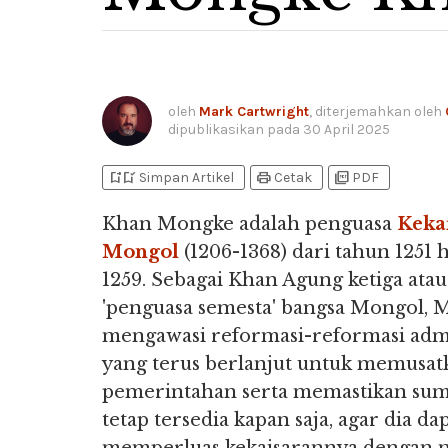
oleh
Mark Cartwright
, diterjemahkan oleh
dipublikasikan pada
30 April 2025
bookmark_add
bookmark_added
print
picture_as_pdf
Simpan Artikel
Cetak
PDF
Khan Mongke adalah penguasa
Keka
Mongol
(1206-1368) dari tahun 1251 
1259. Sebagai Khan Agung ketiga atau
'penguasa semesta' bangsa Mongol,
mengawasi reformasi-reformasi admi
yang terus berlanjut untuk memusat
pemerintahan serta memastikan su
tetap tersedia kapan saja, agar dia da