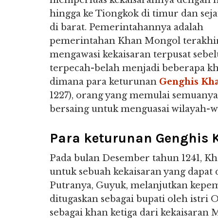
memperluas kekaisarannya dengan 
hingga ke Tiongkok di timur dan sej
di barat. Pemerintahannya adalah
pemerintahan Khan Mongol terakhi
mengawasi kekaisaran terpusat sebe
terpecah-belah menjadi beberapa kh
dimana para keturunan
Genghis Kh
1227), orang yang memulai semuanya i
bersaing untuk menguasai wilayah-wi
Para keturunan Genghis 
Pada bulan Desember tahun 1241, Kh
untuk sebuah kekaisaran yang dapat 
Putranya, Guyuk, melanjutkan kepem
ditugaskan sebagai bupati oleh istr
sebagai khan ketiga dari kekaisaran