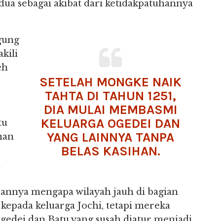
ua sebagai akibat dari ketidakpatuhannya
gung
kili
eh
SETELAH MONGKE NAIK
TAHTA DI TAHUN 1251,
DIA MULAI MEMBASMI
KELUARGA OGEDEI DAN
tu
YANG LAINNYA TANPA
nan
BELAS KASIHAN.
u
asannya mengapa wilayah jauh di bagian
kepada keluarga Jochi, tetapi mereka
Ogedei dan Batu yang susah diatur menjadi