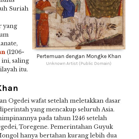
mulus
auh Suriah
r yang
lum
anate,
an
(1206-
Pertemuan dengan Mongke Khan
ni, saling
Unknown Artist (Public Domain)
layah itu.
Khan
an Ogedei wafat setelah meletakkan dasar
diperintah yang mencakup seluruh Asia.
impinannya pada tahun 1246 setelah
i Ogedei, Toregene. Pemerintahan Guyuk
 Mongol hanya bertahan kurang lebih dua