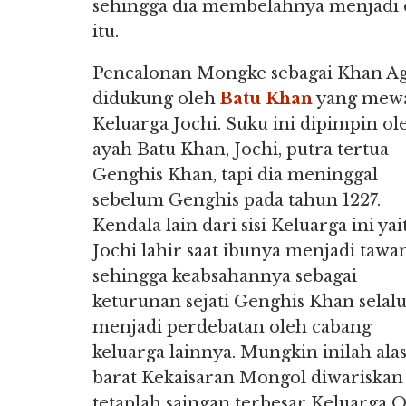
sehingga dia membelahnya menjadi d
itu.
Pencalonan Mongke sebagai Khan A
didukung oleh
Batu Khan
yang mewa
Keluarga Jochi. Suku ini dipimpin ol
ayah Batu Khan, Jochi, putra tertua
Genghis Khan, tapi dia meninggal
sebelum Genghis pada tahun 1227.
Kendala lain dari sisi Keluarga ini yai
Jochi lahir saat ibunya menjadi tawa
sehingga keabsahannya sebagai
keturunan sejati Genghis Khan selal
menjadi perdebatan oleh cabang
keluarga lainnya. Mungkin inilah al
barat Kekaisaran Mongol diwariskan 
tetaplah saingan terbesar Keluarga 