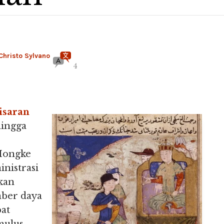
Christo Sylvano
4
isaran
hingga
 Mongke
nistrasi
kan
mber daya
pat