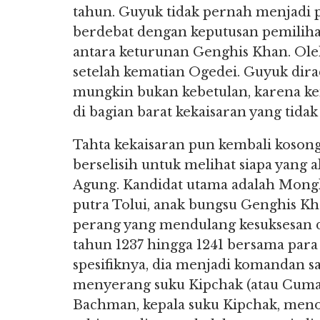
tahun. Guyuk tidak pernah menjadi 
berdebat dengan keputusan pemilihan
antara keturunan Genghis Khan. Ole
setelah kematian Ogedei. Guyuk dir
mungkin bukan kebetulan, karena k
di bagian barat kekaisaran yang ti
Tahta kekaisaran pun kembali koson
berselisih untuk melihat siapa yang 
Agung. Kandidat utama adalah Mongke 
putra Tolui, anak bungsu Genghis 
perang yang mendulang kesuksesan d
tahun 1237 hingga 1241 bersama par
spesifiknya, dia menjadi komandan s
menyerang suku Kipchak (atau Cuman)
Bachman, kepala suku Kipchak, meno