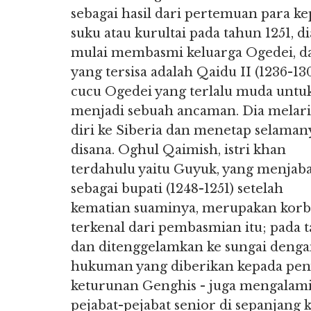
sebagai hasil dari pertemuan para ke
suku atau kurultai pada tahun 1251, di
mulai membasmi keluarga Ogedei, d
yang tersisa adalah Qaidu II (1236-130
cucu Ogedei yang terlalu muda untu
menjadi sebuah ancaman. Dia melar
diri ke Siberia dan menetap selaman
disana. Oghul Qaimish, istri khan
terdahulu yaitu Guyuk, yang menjab
sebagai bupati (1248-1251) setelah
kematian suaminya, merupakan kor
terkenal dari pembasmian itu; pada 
dan ditenggelamkan ke sungai dengan
hukuman yang diberikan kepada penyi
keturunan Genghis - juga mengalam
pejabat-pejabat senior di sepanjang