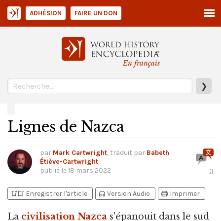
ADHÉSION
FAIRE UN DON
En français
❯
Lignes de Nazca
par
Mark Cartwright
, traduit par
Babeth
Étiève-Cartwright
publié le
18 mars 2022
3
bookmark_add
bookmark_added
headphones
print
Enregistrer l'article
Version Audio
Imprimer
La
civilisation Nazca
s'épanouit dans le sud