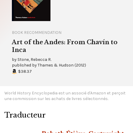
BOOK RECOMMENDATION
Art of the Andes: From Chavín to
Inca
by
Stone, Rebecca R.
published by
Thames & Hudson
(
2012
)
$38.37
World History Encyclopedia est un associé d'Amazon et perçoit
une commission sur les achats de livres sélectionnés.
Traducteur