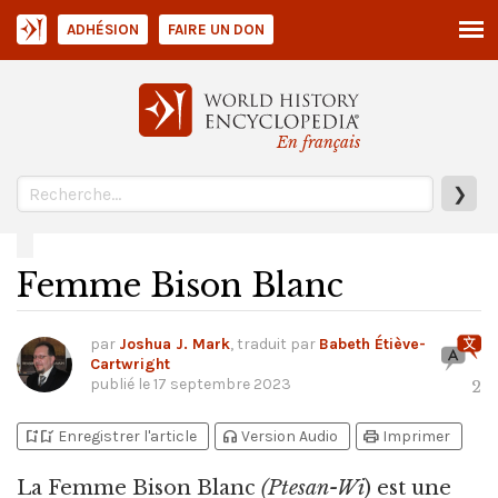
ADHÉSION
FAIRE UN DON
En français
❯
Femme Bison Blanc
par
Joshua J. Mark
, traduit par
Babeth Étiève-
Cartwright
publié le
17 septembre 2023
2
bookmark_add
bookmark_added
headphones
print
Enregistrer l'article
Version Audio
Imprimer
La Femme Bison Blanc
(Ptesan-Wi
) est une