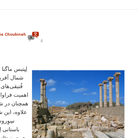
ie Choubineh
4
لِپتیس ماگنا
شمال آفریق
فُنیقی‌های
اهمیت فراوان 
همچنان در شم
علاوه، این ش
باستانی ل