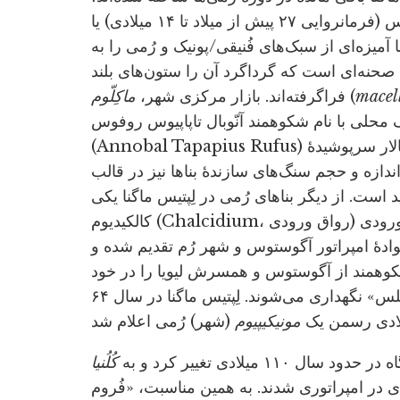
و تاریخ ساخت بیشتر آنها به دوران فرمانروایی آگوستوس (فرمانروایی ۲۷ پیش از میلاد تا ۱۴ میلادی) یا
 آمیزه‌ای از سبک‌های فُنیقی/پونیک و رُمی را به
صحنه‌ای است که گرداگرد آن را ستون‌های بلند
mace
(
فراگرفته‌اند. بازار مرکزی شهر،
ماکِلّوم
محلی با نام شکوهمند آنّوبال تاپاپیوس روفوس
(Annobal Tapapius Rufus) تأمین شده بود. بازار شکل نامعمولی دارد و از دو تالار سرپوشیدۀ
ازه و حجم سنگ‌های سازندۀ بناها نیز در قالب
 است. از دیگر بناهای رُمی در لِپتیس ماگنا یکی
کالکیدیوم (Chalcidium، رواق ورودی) است که بنایی ستون‌دار شبیه ایوان با پله‌های بزرگ ورودی
نوادۀ امپراتور آگوستوس و شهر رُم تقدیم شده و
وهمند از آگوستوس و همسرش لیویا را در خود
جا داده بود، که اکنون در «موزۀ باستان‌شناسی طرابلس» نگهداری می‌شوند. لِپتیس ماگنا در سال ۶۴
ادی رسمن یک
مونیکیپیوم
ود سال ۱۱۰ میلادی تغییر کرد و به
کُلُنیا
ی در امپراتوری شدند. به همین مناسبت، «فُروم