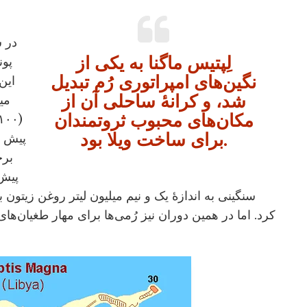
در س
لِپتیس ماگنا به یکی از
نگین‌های امپراتوری رُم تبدیل
این
شد، و کرانۀ ساحلی آن از
می
مکان‌های محبوب ثروتمندان
برای ساخت ویلا بود.
پیش از
پیش 
سنگینی به اندازۀ یک و نیم میلیون لیتر روغن زیتون
کرد. اما در همین دوران نیز رُمی‌ها برای مهار طغیان‌ه