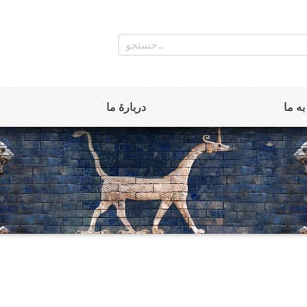
ه ما
دربارۀ ما