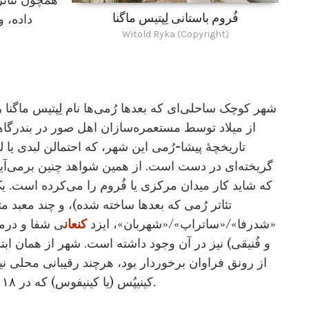
همچون تئاتر 
فُروم باستانی لِپتیس ماگنا
داده، 
Witold Ryka (Copyright)
شهر کوچک ساحلی‌ای که بعدها رُمی‌ها نام لِپتیس ماگنا
از میلاد توسط مستعمره‌سازان اهل صور در بندرگاهی 
تاریخچۀ پیشا-رُمی این شهر، که احتمالن لبدی یا ل
گریخته‌ای در دست است. از همین شواهد چنین برمی‌آی
که شاید کار میدان مرکزی یا فُروم را می‌کرده است. ی
تئاتر رُمی که بعدها ساخته شده)، و چند معبد م
«شدرفا»/«ساتراپ»/«شهربان»، ایزد
کنعان
ی شفا و درما
و فُنیقی) نیز در آن وجود داشته است. شهر از همان اب
از رونق فراوان برخوردار بود، هرچند رقیبانی محلی ن
کینیپُس (یا کینیفوس) که در ۱۸ کیلومتری شرق آن بر کرانۀ دریا قرار گرفته بود.