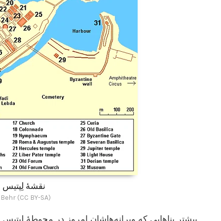
نقشۀ لِپتیس م
 Behr (CC BY-SA)
بیشتر بناهایی که ویرانه‌هاشان امروز در محوطۀ لِپتیس ما