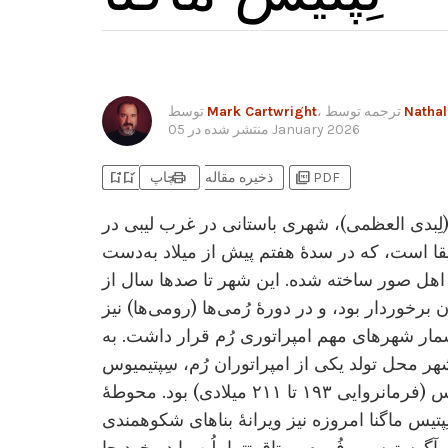
Nathal
، ترجمه توسط
Mark Cartwright
توسط
05 January 2026
منتشر شده در
bookmark_add
bookmark_added
print
picture_as_pdf
PDF
ذخیره مقاله
چاپ
 (لِبدی العظمی)، شهری باستانی در غرب لیبی در
ا است، که در سدۀ هفتم پیش از میلاد به‌دست
 اهل صور ساخته شده. این شهر تا صدها سال از
برخوردار بود، و در دورۀ رُمی‌ها (رومی‌ها) نیز
ار شهرهای مهم امپراتوری رُم قرار داشت. به
هر محل تولد یکی از امپراتوران رُم، سِپتیمیوس
سِوِروس (فرمانروایی ۱۹۳ تا ۲۱۱ میلادی) بود. محوطۀ
ِپتیس ماگنا امروزه نیز ویرانۀ بناهای شکوهمندی