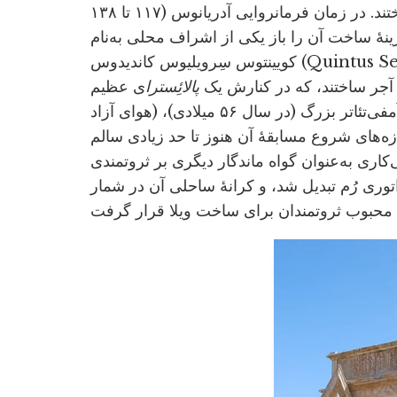
ترایانوس» و «تاق ترایانوس» را در مرکز شهر ساختند. در زمان فرمانروایی آدریانوس (۱۱۷ تا ۱۳۸
ینۀ ساخت آن را باز یکی از اشراف محلی به‌نام
کویینتوس سِرویلیوس کاندیدوس (Quintus Servilius Candidus) پرداخت کرد. علاوه بر آن، حمام
 آجر ساختند، که در کنارش یک
پالائِسترا
هوای آزاد) قرار داشت. لِپتیس ماگنا که پیش از آن هم صاحب یک آمفی‌تئاتر بزرگ (در سال ۵۶ میلادی)،
ه‌های شروع مسابقۀ آن هنوز تا حد زیادی سالم
ی‌کاری به‌عنوان گواه ماندگار دیگری بر ثروتمندی
راتوری رُم تبدیل شد، و کرانۀ ساحلی آن در شمار