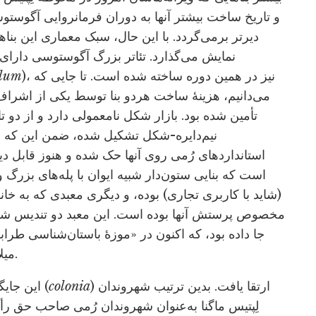
دیرتر برمی‌گردد. با این حال، سبک معماری این بناها
نمایش می‌گذارد. تئاتر بزرگ آگوستوسی دارای 
)، نیز در همین دوره ساخته شده است. تا جایی که
llum
می‌دانیم، هزینۀ ساخت هردو بنا توسط یکی از اشراف 
نیم‌دایره-شکل تشکیل شده، ضمن این که اند
استانداردهای رُمی روی آنها حک شده و هنوز قابل دید
(شاید با کاربری تجاری) بوده، و دیگری معبدی که به خا
مخصوص پرستش آنها بوده است. این معبد دو تندیس شک
(شهر) رُمی اعلام شد.
میل
) ارتقا یافت. بدین ترتیب شهروندان
colonia
(
این جایگاه در حد
لِپتیس ماگنا به‌عنوان شهروندان رُمی صاحب حق رأ