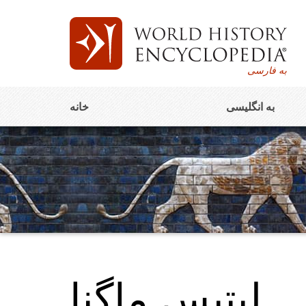
به فارسی
به انگلیسی
خانه
لِپتیس ماگنا