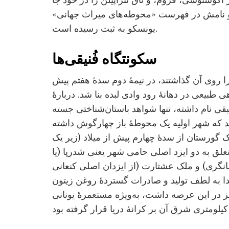
آگوستوسی، فُروم، و تاق تتراپیلُن را در خود جا
و نامش در فهرست «محوطه‌های میراث جهانی»
یونسکو به ثبت رسیده است.
سکونتگاه فُنیقی‌ها
 را روی آن گذاشتند، در نیمۀ دوم سدۀ هفتم پیش
طبیعی در دهانۀ رود وادی لبده بنا شد. دربارۀ
بقی نام داشته، تنها شواهد باستان‌شناختی جسته
د که شهر اولیه یک محوطۀ باز چهارگوش داشته
ک گورستان از سدۀ چهارم پیش از میلاد (زیر یک
تعلق به دو ایزد اصلی حامی شهر یعنی شدرپا (یا
نگری) و ملک عشتارت (از ایزدان اصلی کنعانی
تدا به لطف تولید و صادرات گستردۀ روغن زیتون
یز در این عرصه داشت، به‌ویژه مستعمرۀ یونانی