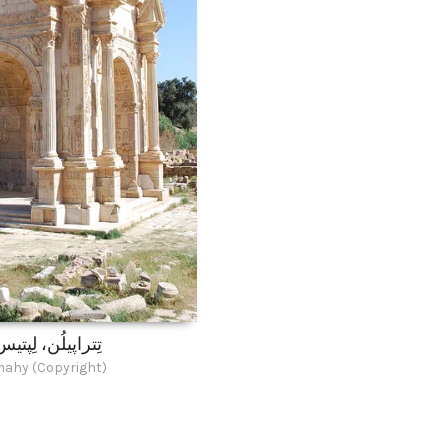
تِتراپیلُن، لِپتی
mahy (Copyright)