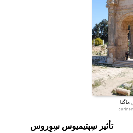
س ماگنا
carine
تأثیر سِپتیمیوس سِوِروس