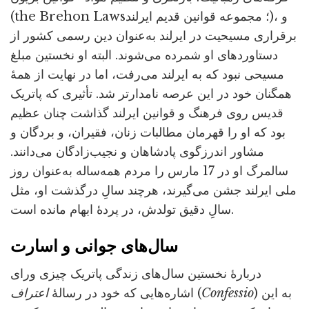
(the Brehon Laws؛ مجموعه قوانین قدیم ایرلند)، و
برقراری مسیحیت در ایرلند به‌عنوان دین رسمی کشور از
دستاوردهای او شمرده می‌شوند. البته او نخستین مبلغ
مسیحی نبود که به ایرلند می‌رفت، اما در نهایت از همۀ
همگنان خود در این عرصه نامدارتر شد. تأثیری که پاتریک
قدیس روی فرهنگ و قوانین ایرلند گذاشت چنان عظیم
بود که او را قهرمان مطالبات زنان، فقیران، و بردگان و
مشاور اندرزگوی پادشاهان و نجیب‌زادگان می‌دانند.
سالمرگ او در 17 مارس را مردم همه‌ساله به‌عنوان روز
ملی ایرلند جشن می‌گیرند، هرچند سالِ درگذشت او، مثل
سالِ دقیق تولدش، در پردۀ ابهام مانده است.
سال‌های جوانی و اسارت
دربارۀ نخستین سال‌های زندگی پاتریک چیزی ورای
) به این
Confessio
(
اشاره‌هایی که خود در رسالۀ
اعتراف