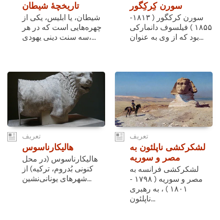
سورن کِرکِگور
تاریخچۀ شیطان
سورن کرکگور ( ۱۸۱۳-
شیطان، یا ابلیس، یکی از
۱۸۵۵ ) فیلسوف دانمارکی
چهره‌هایی است که در هر
بود که از وی به عنوان...
سه سنت دینی یهودی،...
تعریف
تعریف
لشکرکشی ناپلئون به
هالیکارناسوس
مصر و سوریه
هالیکارناسوس (در محل
کنونی بُدروم، ترکیه) از
لشکرکشی فرانسه به
شهرهای یونانی‌نشین...
مصر و سوریه ( ۱۷۹۸ -
۱۸۰۱ ) ، به رهبری
ناپلئون...