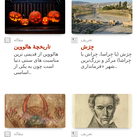
تعریف
مقاله
جِرَش
تاریخچۀ هالووین
جِرَش (یا جِراسا، جِراش یا
هالووین از قدیمی ترین
جِراشا) مرکز و بزرگ‌ترین
مناسبت های سنتی دنیا
شهر «فرمانداری...
است چون به یکی از
اساسی...
تعریف
مقاله