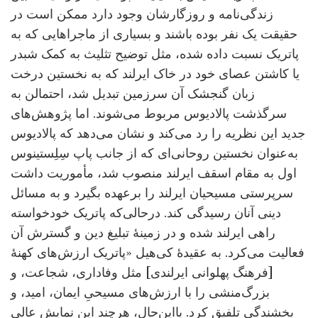
زندگی‌نامه و روزگارشان وجود دارد ممکن است در
حقیقت یک نفر بوده باشند و بسیاری از ماجراهایی که به
پاتریک نسبت داده شده، مثل توضیح تثلیث به کمک شبدر
یا کاشتن عصای خود در خاک ایرلند که به نخستین درخت
زبان گنجشک آن سرزمین تبدیل شد، احتمالن به
سرگذشت پالادیوس مربوط می‌شوند. اما پژوهش‌های
جدید این نظریه را رد می‌کند و نشان می‌دهد که پالادیوس
به‌عنوان نخستین روحانی‌ای که از جانب پاپ سِلِستینوس
اول به مقام اسقف ایرلند منصوب شد، مأموریت داشت
سرپرستی مسیحیان ایرلند را برعهده بگیرد و به مسائل
دینی آنان رسیدگی کند. درحالی‌که پاتریک خودخواسته
راهی ایرلند شده و در زمینۀ تبلیغ دین و گسترش آن
فعالیت می‌کرد. به عقیدۀ کی‌هیل «پاتریک ارزش‌های کهنۀ
[فرهنگ پهلوانی ایرلندی] مثل وفاداری، شجاعت، و
بزرگ‌منشی را با ارزش‌های مسیحیِ ایمان، امید، و
بخشندگی تلفیق کرد. بااین‌حال، هرچند این نمایش عالیِ