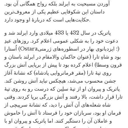
آوردن مسیحیت به ایرلند بلکه رواج همگانی آن بود.
داستان این شکوفایی عظیم یکی از معروف‌ترین
حکایت‌هایی است که دربارۀ او وجود دارد.
پاتریک در سال 432 یا 433 میلادی وارد ایرلند شد و
دعوت خود را به شکلی عمومی اعلام کرد. روزهای عیدِ
اُستارا (Ostara؛ ایزدبانوی بهار در اسطوره‌های ژرمنی)
بود و شاهِ تارا (عنوان حاکمان والامقام در ایرلند باستان و
قرون وسطا) اعلام کرده بود تا پیش از برپایی آتش بزرگ
روی تپۀ تارا (مقر فرمانروایی پادشاه) که نشانۀ آغاز
جشن محسوب می‌شد، هیچکس نباید آتش روشن کند.
پاتریک و پیروان او از تپۀ سلِین که درست رو به روی تپۀ
تارا قرار داشت، بالا رفتند و آتش بزرگی برپا کردند. وقتی
شاه شعله‌های آن آتش را دید، که نشانۀ سرپیچی از
فرمان او بود، سربازان خود را فرستاد تا آتش را خاموش
و عاملان آن را دستگیر کنند. اما پاتریک و پیروان او با