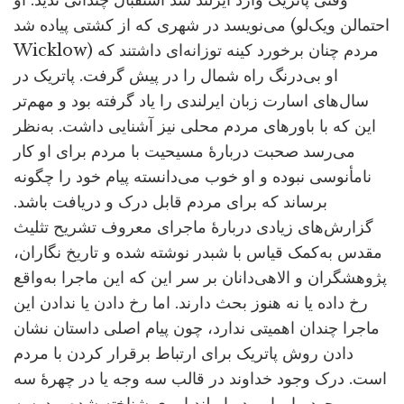
وقتی پاتریک وارد ایرلند شد استقبال چندانی ندید. او
می‌نویسد در شهری که از کشتی پیاده شد (احتمالن ویک‌لو
Wicklow) مردم چنان برخورد کینه توزانه‌ای داشتند که
او بی‌درنگ راه شمال را در پیش گرفت. پاتریک در
سال‌های اسارت زبان ایرلندی را یاد گرفته بود و مهم‌تر
این که با باورهای مردم محلی نیز آشنایی داشت. به‌نظر
می‌رسد صحبت دربارۀ مسیحیت با مردم برای او کار
نامأنوسی نبوده و او خوب می‌دانسته پیام خود را چگونه
برساند که برای مردم قابل درک و دریافت باشد.
گزارش‌های زیادی دربارۀ ماجرای معروف تشریح تثلیث
مقدس به‌کمک قیاس با شبدر نوشته شده و تاریخ نگاران،
پژوهشگران و الاهی‌دانان بر سر این که این ماجرا به‌واقع
رخ داده یا نه هنوز بحث دارند. اما رخ دادن یا ندادن این
ماجرا چندان اهمیتی ندارد، چون پیام اصلی داستان نشان
دادن روش پاتریک برای ارتباط برقرار کردن با مردم
است. درک وجود خداوند در قالب سه وجه یا در چهرۀ سه