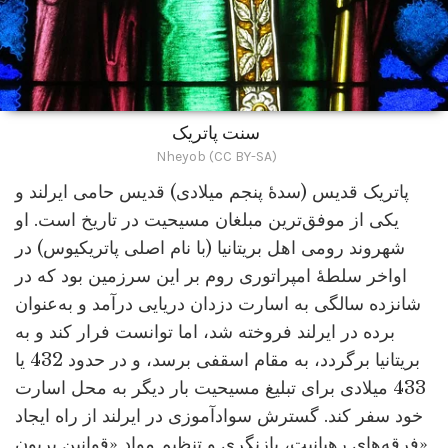
سنت پاتریک
Nheyob (CC BY-SA)
پاتریک قدیس (سدۀ پنجم میلادی) قدیس حامی ایرلند و
یکی از موفق‌ترین مبلغان مسیحیت در تاریخ است. او
شهروند رومی اهل بریتانیا (با نام اصلی پاتریکیوس) در
اواخر سلطۀ امپراتوری روم بر این سرزمین بود که در
شانزده سالگی به اسارت دزدان دریایی درآمد و به‌عنوان
برده در ایرلند فروخته شد، اما توانست فرار کند و به
بریتانیا برگردد، به مقام اسقفی برسد، و در حدود 432 یا
433 میلادی برای تبلیغ مسیحیت بار دیگر به محل اسارت
خود سفر کند. گسترش سوادآموزی در ایرلند از راه ایجاد
فرقه‌های رهبانیت، بازنگری و تنظیم مواد «قوانین بریون»