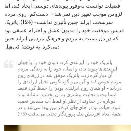
فضیلت توانست به‌وفور پیوندهای دوستی ایجاد کند، اما
لزومن موجب تغییر دین نمی‌شد – دست‌کم، روی مردم
سرسخت ایرلند چنین تأثیری نداشت» (124). پاتریک
قدیس موفقیت خود را مدیون عشق و احترام عمیقی بود
که در دل نسبت به مردم و فرهنگ مردمی ایرلند حس
می‌کرد. به نوشتۀ کی‌هیل:
پاتریک خود را ایرلندی کرد، دنیای خود را با جهان
ایرلندی‌ها پیوند داد، و ایمان خود را به زندگی مردم
آن دیار گره زد... پاتریک موفق شد در ژرفای روح
مردم غوص کند و گرمی و گونه‌گونی تخیل ایرلندی را
دریابد – او همان روح ایرلندی بودن را حفظ کرد فقط
انسانیت و نجابت بیشتری به آن بخشید. نشانۀ تولد
دوباره در خداوند از نظر او فقط آب مقدس تعمید
نبود. حیات نو در جای‌جای کرۀ زمین پیدا می‌شد و در
همۀ ابعاد آفرینش نیک پروردگار تجلی می‌یافت (115).