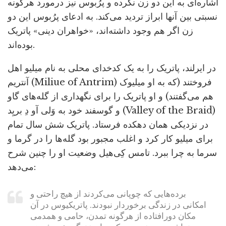
اشاره‌ای به این دو زن نکرده و پرُبوس نیز درمورد هرگونه
نسبتی بین آنها ابراز تردید می‌کند. به ادعای پرُبوس این دو
زن اگر هم وجود داشته‌اند، «خواهران دینی» پاتریک
بوده‌اند.
در ایرلند، پاتریک را به یک کدخدای محلی به نام میلیو اهل
آنتریم (Miliue of Antrim) فروختند (که به او میلیوک
هم می‌گفتند) و او پاتریک را برای نگهداری از گله‌های گاو
و گوسفند خود به وَلی آو دِ بریِد (Valley of the Braid)
در نزدیکی همان دهکده فرستاد. پاتریک شش سال تمام
برای میلیو کار کرد و اغلب مجبور بود گله‌ها را در گرما و
سرما به چرا ببرد. تامس کِی‌هیل وضعیت او را چنین شرح
می‌دهد:
برده‌هایی که چوپانی می‌کردند از هیچ راحتی و
امکانی در زندگی برخوردار نبودند. پاتریکیوس در آن
مکان دورافتاده از هرگونه تمدن، حامی و همدمی