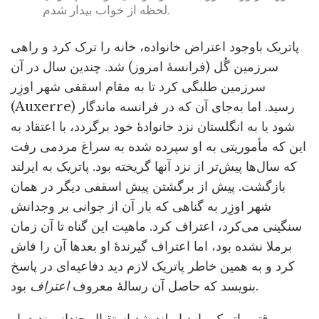
لحظه از خواب بیدار شدم.
پاتریک باوجود اعتراض خانواده، خانه را ترک کرد و راهی
سرزمین گُل (فرانسۀ امروز) شد. چندین سال در آن
سرزمین طلبگی کرد تا به مقام اسقفی شهر اوزِر
(Auxerre) رسید. اما به‌جای آن که در فرانسه ماندگار
شود یا به انگلستان نزد خانوادۀ خود برگردد، با اعتقاد به
این که مأموریتی به او سپرده شده به سراغ مردمی رفت
که سال‌ها پیش‌تر از نزد آنها گریخته بود. پاتریک به ایرلند
بازگشت. پیش از برگشتن پیش اسقفی دیگر در همان
شهر اوزِر به گناهی که بار آن از جوانی بر وجدانش
سنگینی می‌کرد، اعتراف کرد. ماهیت این گناه تا آن زمان
برملا نشده بود، اما اعتراف گیرندۀ او بعدها آن را فاش
کرد و به همین خاطر پاتریک لازم دید دفاعیه‌ای در پاسخ
بود.
بنویسد که حاصل آن رسالۀ معروف
اعتراف