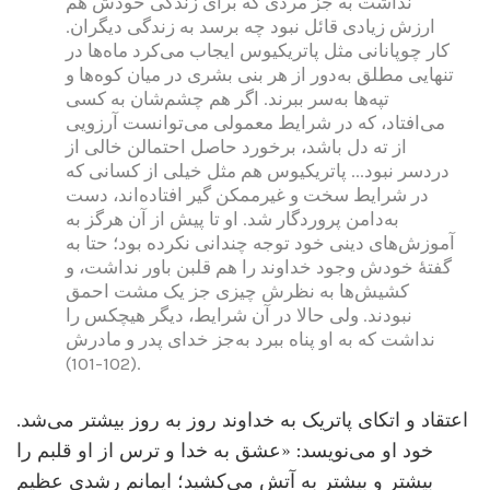
نداشت به جز مردی که برای زندگی خودش هم
ارزش زیادی قائل نبود چه برسد به زندگی دیگران.
کار چوپانانی مثل پاتریکیوس ایجاب می‌کرد ماه‌ها در
تنهایی مطلق به‌دور از هر بنی بشری در میان کوه‌ها و
تپه‌ها به‌سر ببرند. اگر هم چشم‌شان به کسی
می‌افتاد، که در شرایط معمولی می‌توانست آرزویی
از ته دل باشد، برخورد حاصل احتمالن خالی از
دردسر نبود... پاتریکیوس هم مثل خیلی از کسانی که
در شرایط سخت و غیرممکن گیر افتاده‌اند، دست
به‌دامن پروردگار شد. او تا پیش از آن هرگز به
آموزش‌های دینی خود توجه چندانی نکرده بود؛ حتا به
گفتۀ خودش وجود خداوند را هم قلبن باور نداشت، و
کشیش‌ها به نظرش چیزی جز یک مشت احمق
نبودند. ولی حالا در آن شرایط، دیگر هیچکس را
نداشت که به او پناه ببرد به‌جز خدای پدر و مادرش
(102-101).
اعتقاد و اتکای پاتریک به خداوند روز به روز بیشتر می‌شد.
خود او می‌نویسد: «عشق به خدا و ترس از او قلبم را
بیشتر و بیشتر به آتش می‌کشید؛ ایمانم رشدی عظیم