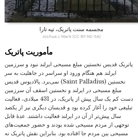
مجسمه سنت پاتریک، تپه تارا
Joshua J. Mark (CC BY-NC-SA)
مأموریت پاتریک
پاتریک قدیس نخستین مبلغ مسیحی ایرلند نبود و سرزمین
ایرلند هم هنگام ورود او سراسر در جاهلیت به سر
نمی‌برد. پالادیوس قدیس (Saint Palladius) نخستین
مبلغ مسیحی در ایرلند و نخستین اسقف آن سرزمین
دست کم یک سال پیش از پاتریک، در 431 میلادی، فعالیت
تبلیغی خود را آغاز کرده بود و قدیسان دیگری نیز از یکصد
سال پیش‌تر از آن در ایرلند فعالیت داشتند. عدۀ قابل
توجهی از مردم مسیحی شده بودند و حضور جمعیت‌های
مسیحی بین مردم جا افتاده بود. بنابراین نقش پاتریک نه