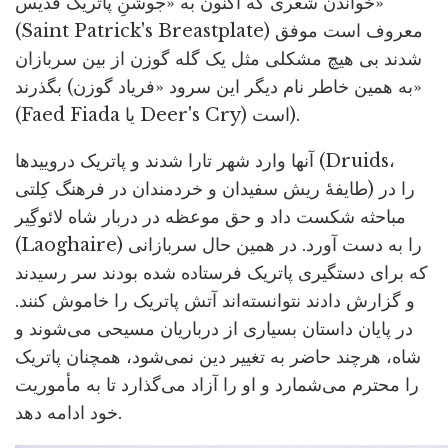
خواندن شعری که اکنون به «جوشنِ پاتریک قدیس»
(Saint Patrick's Breastplate) معروف است موفق
شدند بی هیچ مشکلی مثل یک گله گوزن از بین سربازان
بگذرند (به همین خاطر نام دیگر این سرود «فریاد گوزن»
(Faed Fiada یا Deer's Cry) است).
آنها وارد شهر تارا شدند و پاتریک دروییدها (Druids،
طایفۀ ریش سفیدان و خردمندان در فرهنگ کِلتی) را در
مباحثه شکست داد و حق موعظه در دربار شاه لائوگِیر
(Laoghaire) را به دست آورد. در همین حال سربازانی
که برای دستگیری پاتریک فرستاده شده بودند سر رسیدند
و گزارش دادند نتوانسته‌اند آتش پاتریک را خاموش کنند.
در پایان داستان بسیاری از درباریان مسیحی می‌شوند و
شاه، هرچند حاضر به تغییر دین نمی‌شود، همچنان پاتریک
را محترم می‌شمارد و او را آزاد می‌گذارد تا به مأموریت
خود ادامه دهد.