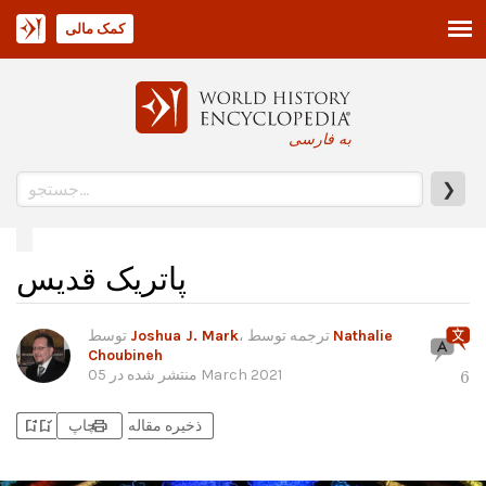
کمک مالی
به فارسی
❯
پاتریک قدیس
Nathalie
، ترجمه توسط
Joshua J. Mark
توسط
Choubineh
05 March 2021
منتشر شده در
6
bookmark_add
bookmark_added
print
ذخیره مقاله
چاپ