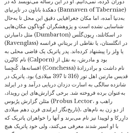
دوران کرده، نمی‌دانیم. او در این رساله می‌نویسد که در
دهکدۀ باناوِن در تابِرنیای (Bannaven of Taberniae)
به‌دنیا آمده، اما مکان جغرافیایی دقیق این محل تا به‌حال
شناسایی نشده است و پژوهشگران گوناگون مکان‌هایی
مثل دامبارتن (Dumbarton) در اسکاتلند، رِیون‌گلَس
(Ravenglass) در انگلستان، یا نقاطی از بریتانیِ فرانسه
یا وِلز را پیشنهاد کرده‌اند. پدر پاتریک یک قاضی محلی به
نام کالپُرن (Calporn) بود و مادرش، به نقل از
افسانه‌ها، کُنچِسا (Conchessa) نام داشت و برادرزادۀ
قدیس مارتین اهل تور (316 تا 397 میلادی) بود. پاتریک در
شانزده سالگی به اسارت دزدان دریایی درآمد و در ایرلند
به‌عنوان برده فروخته شد. برخی گزارش‌های این رویداد،
مثلن گزارش پرُبوس (Probus Lector، راهب و
تاریخ‌نگار ایرلندی قرن دهم میلادی)، از دو زن به نام‌های
دارِرکا و لوپیدا نیز نام می‌برند و آنها را خواهران پاتریک که
با او اسیر شدند معرفی می‌کنند، ولی خود پاتریک هیچ