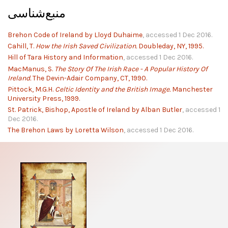
منبع‌شناسی
Brehon Code of Ireland by Lloyd Duhaime
, accessed 1 Dec 2016.
Cahill, T.
How the Irish Saved Civilization.
Doubleday, NY, 1995.
Hill of Tara History and Information
, accessed 1 Dec 2016.
MacManus, S.
The Story Of The Irish Race - A Popular History Of
Ireland.
The Devin-Adair Company, CT, 1990.
Pittock, M.G.H.
Celtic Identity and the British Image.
Manchester
University Press, 1999.
St. Patrick, Bishop, Apostle of Ireland by Alban Butler
, accessed 1
Dec 2016.
The Brehon Laws by Loretta Wilson
, accessed 1 Dec 2016.