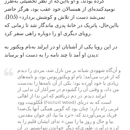
کرده بودند، و او بااین‌که از نظر تحصیلی به‌طرز
نومیدکننده‌ای از همسالان خود عقب بود، هرگز حاضر
نمی‌شد دست از تلاش و کوشش بردارد» (105).
بااین‌حال، پاتریک در خانۀ پدری ماندگار شد تا زمانی که
رویای دیگری او را دوباره راهی سفر کرد.
در این رویا یکی از آشنایان او در ایرلند به‌نام ویکتور به
دیدن او آمد تا چند نامه را به دست او برساند:
و آن‌گاه شهودی شبانه بر من نازل شد، مردی را دیدم
که از غرب می‌آمد؛ نام او ویکتوریوس بود، و نامه‌های
زیادی با خود آورده بود؛ یکی از آن نامه‌ها را به‌دست
من داد، و وقتی آن را گشودم در سرآغاز آن ندایی از
ایرلند دیدم. در دم دریافتم که این ندا از اهالی
فُکلوییت وود (Focluit Wood) است که به دریای
غربی راه دارد؛ چنان بود که گویی همگی آنها یک‌صدا
فریاد برمی‌آوردند که: «نزد ما بیا، ای جوان مقدس،
بیا و حال و روز ما را ببین.» ندای ایشان قلبم را به
لرزه درآورد، طوری‌که دیگر خواندن نتوانستم. در آن