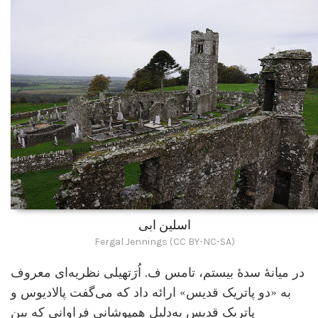
اسلین ابی
Fergal Jennings (CC BY-NC-SA)
در میانۀ سدۀ بیستم، تامس ف. اُرَتهیلی نظریه‌ای معروف
به «دو پاتریک قدیس» ارائه داد که می‌گفت پالادیوس و
پاتریک قدیس به‌دلیل همپوشانی فراوانی که بین