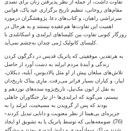
تفاوت داشت، از جمله از نظر پذیرفتن زنان برای تصدی
مقام‌های روحانی، تنظیم تاریخ برگزاری عید پاک، قوانین
سرتراشی راهبان، و کتاب‌های دعا. پژوهشگران درمورد
اهمیت این تفاوت‌ها هم‌عقیده نیستند و به هرحال در
روزگار کنونی تفاوت بین کلیساهای ایرلندی و اسکاتلندی با
کلیسای کاتولیک رُمی چندان به‌چشم نمی‌آید.
به هرتقدیر، موفقیتی که پاتریک قدیس در دگرگون کردن
زندگی و آیندۀ مردم ایرلند به دست آورد از حاصل
تلاش‌های مبلغان پیش از او مثل پالادیوس، آیلبه، دیکلان،
ایبار، و کیاران بسیار فراتر می‌رفت. مارِی پیتاک تاریخ‌دان
به نقل از ایون مک‌نیل، تاریخ‌پژوه سده‌های نوزدهم و
بیستم، می‌گوید که ایرلندی‌ها «از تبار جنگاوران جاهلی
بودند که پس از گرویدن به مسیحیت، ایرلند را به
جزیره‌ای بی‌همتا از نظر معنویت و دانایی تبدیل کردند»
(76). صومعه‌هایی که توسط پاتریک یا به تشویق او ایجاد
شدند مراکز سوادآموزی و دانش‌اندوزی بودند و پیشگام