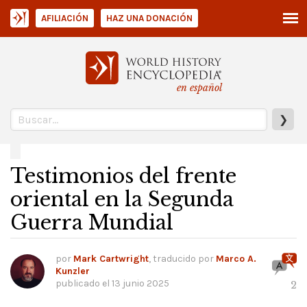
AFILIACIÓN
HAZ UNA DONACIÓN
en español
❯
Testimonios del frente
oriental en la Segunda
Guerra Mundial
por
Mark Cartwright
, traducido por
Marco A.
Kunzler
publicado el
13 junio 2025
2