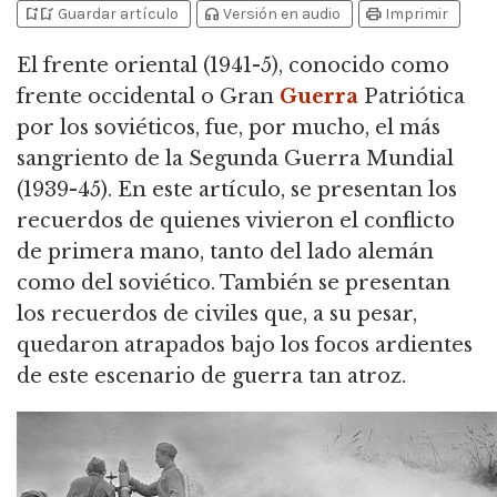
bookmark_add
bookmark_added
headphones
print
Guardar artículo
Versión en audio
Imprimir
El frente oriental (1941-5), conocido como
frente occidental o Gran
Guerra
Patriótica
por los soviéticos, fue, por mucho, el más
sangriento de la Segunda Guerra Mundial
(1939-45).
En este artículo, se presentan los
recuerdos de quienes vivieron el conflicto
de primera mano, tanto del lado alemán
como del soviético.
También se presentan
los recuerdos de civiles que, a su pesar,
quedaron atrapados bajo los focos ardientes
de este escenario de guerra tan atroz.