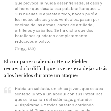
que provoca la huida desenfrenada, el caos y
el horror que desata esa palabra: ¡
tanques!…
Sus huellas lo aplastan todo, hacen puré a
los motociclistas y sus vehículos, pasan por
encima de las armas, carros de artillería,
artilleros y caballos.
Se ha dicho que dos
batallones quedaron completamente
reducidos a polvo.
(Trigg, 133)
El compañero alemán Heinz Fielder
recuerda lo difícil que a veces era dejar atrás
a los heridos durante un ataque:
Había un soldado, un chico joven, que estaba
sentado junto a un abedul con sus intestinos
que se le salían del estómago, gritando:
«¡Dispárame!» Y todos pasaron corriendo
junto a él.
Tuve que parar pero no pude