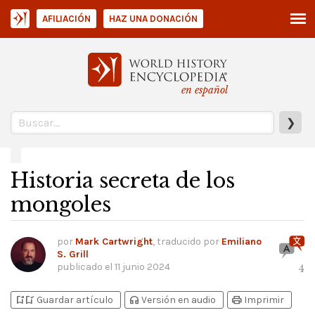
AFILIACIÓN
HAZ UNA DONACIÓN
en español
❯
Historia secreta de los
mongoles
por
Mark Cartwright
, traducido por
Emiliano
S. Grill
publicado el
11 junio 2024
4
bookmark_add
bookmark_added
headphones
print
Guardar artículo
Versión en audio
Imprimir