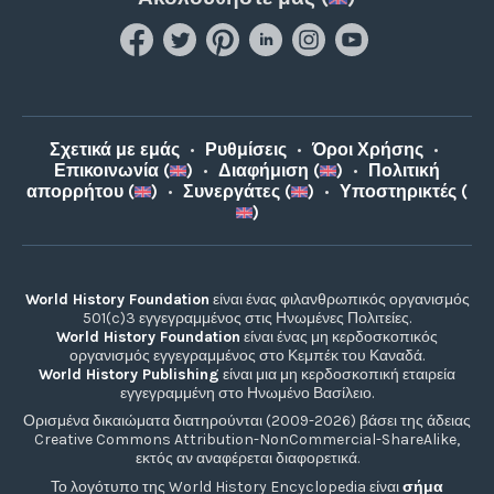
Σχετικά με εμάς
•
Ρυθμίσεις
•
Όροι Χρήσης
•
Επικοινωνία (
)
•
Διαφήμιση (
)
•
Πολιτική
απορρήτου (
)
•
Συνεργάτες (
)
•
Υποστηρικτές (
)
World History Foundation
είναι ένας φιλανθρωπικός οργανισμός
501(c)3 εγγεγραμμένος στις Ηνωμένες Πολιτείες.
World History Foundation
είναι ένας μη κερδοσκοπικός
οργανισμός εγγεγραμμένος στο Κεμπέκ του Καναδά.
World History Publishing
είναι μια μη κερδοσκοπική εταιρεία
εγγεγραμμένη στο Ηνωμένο Βασίλειο.
Ορισμένα δικαιώματα διατηρούνται (2009-2026) βάσει της άδειας
Creative Commons Attribution-NonCommercial-ShareAlike,
εκτός αν αναφέρεται διαφορετικά.
Το λογότυπο της World History Encyclopedia είναι
σήμα