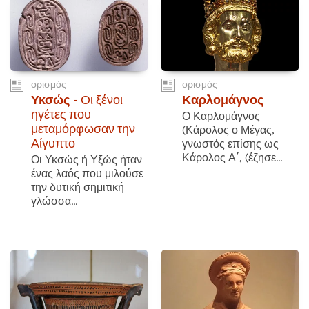
ορισμός
ορισμός
Υκσώς
- Οι ξένοι
Καρλομάγνος
ηγέτες που
Ο Καρλομάγνος
μεταμόρφωσαν την
(Κάρολος ο Μέγας,
Αίγυπτο
γνωστός επίσης ως
Κάρολος Α΄, (έζησε...
Οι Υκσώς ή Υξώς ήταν
ένας λαός που μιλούσε
την δυτική σημιτική
γλώσσα...