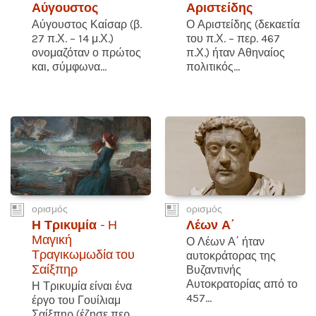
Αύγουστος
Αριστείδης
Αύγουστος Καίσαρ (β.
Ο Αριστείδης (δεκαετία
27 π.Χ. – 14 μ.Χ.)
του π.Χ. – περ. 467
ονομαζόταν ο πρώτος
π.Χ.) ήταν Αθηναίος
και, σύμφωνα...
πολιτικός...
ορισμός
ορισμός
Η Τρικυμία
- Η
Λέων Α΄
Μαγική
Ο Λέων Α΄ ήταν
Τραγικωμωδία του
αυτοκράτορας της
Σαίξπηρ
Βυζαντινής
Αυτοκρατορίας από το
Η Τρικυμία είναι ένα
457...
έργο του Γουίλιαμ
Σαίξπηρ (έζησε περ.