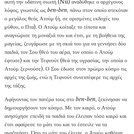
αυτή την υδάτινη σιωπή (Nu) αναδύθηκε ο αρχέγονος
λόφος, γνωστός ως
ben-ben
, πάνω στον οποίο στεκόταν
ο μεγάλος θεός Ατούμ (ή, σε ορισμένες εκδοχές του
μύθου, ο Πτα). Ο Ατούμ κοίταξε το τίποτα και
αναγνώρισε τη μοναξιά του και έτσι, με τη βοήθεια της
μαγείας, ζευγάρωσε με τη σκιά του για να γεννήσει δύο
παιδιά, τον Σου (θεό του αέρα, τον οποίο ο Ατούμ
έφτυσε) και την Τεφνούτ (θεά της υγρασίας, την οποία ο
Ατούμ ξερνούσε). Ο Σου έδωσε στον πρώιμο κόσμο τις
αρχές της ζωής, ενώ η Τεφνούτ συνεισέφερε τις αρχές
της τάξης.
Αφήνοντας τον πατέρα τους στο
ben-ben
, ξεκίνησαν να
δημιουργήσουν τον κόσμο. Με τον καιρό, ο Ατούμ
ανησύχησε επειδή τα παιδιά του έλειπαν τόσο καιρό και
έτσι αφαίρεσε το μάτι του και το έστειλε να τα
αναζητήσει. Όσο το μάτι του έλειπε, ο Ατούμ καθόταν