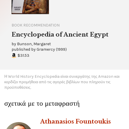
BOOK RECOMMENDATION
Encyclopedia of Ancient Egypt
by
Bunson, Margaret
published by
Gramercy
(
1999
)
$31.53
Η World History Encyclopedia είναι συνεργάτης της Amazon και
κερδίζει προμήθεια από τις αγορές βιβλίων που πληρούν τις
προϋποθέσεις.
σχετικά με το μεταφραστή
Athanasios Fountoukis