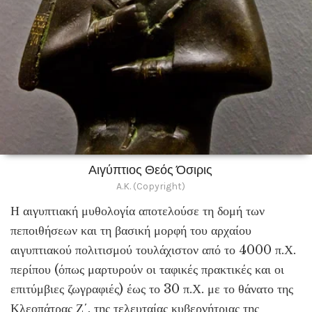
Αιγύπτιος Θεός Όσιρις
A.K. (Copyright)
Η αιγυπτιακή μυθολογία αποτελούσε τη δομή των
πεποιθήσεων και τη βασική μορφή του αρχαίου
αιγυπτιακού πολιτισμού τουλάχιστον από το 4000 π.Χ.
περίπου (όπως μαρτυρούν οι ταφικές πρακτικές και οι
επιτύμβιες ζωγραφιές) έως το 30 π.Χ. με το θάνατο της
Κλεοπάτρας Ζ΄, της τελευταίας κυβερνήτριας της