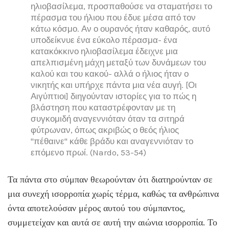
ηλιοβασίλεμα, προσπαθούσε να σταματήσει το
πέρασμα του ήλιου που έδυε μέσα από τον
κάτω κόσμο. Αν ο ουρανός ήταν καθαρός, αυτό
υποδείκνυε ένα εύκολο πέρασμα- ένα
κατακόκκινο ηλιοβασίλεμα έδειχνε μια
απελπισμένη μάχη μεταξύ των δυνάμεων του
καλού και του κακού- αλλά ο ήλιος ήταν ο
νικητής και υπήρχε πάντα μια νέα αυγή. [Οι
Αιγύπτιοι] διηγούνταν ιστορίες για το πώς η
βλάστηση που καταστρέφονταν με τη
συγκομιδή αναγεννιόταν όταν τα σιτηρά
φύτρωναν, όπως ακριβώς ο θεός ήλιος
"πέθαινε" κάθε βράδυ και αναγεννιόταν το
επόμενο πρωί. (Nardo, 53-54)
Τα πάντα στο σύμπαν θεωρούνταν ότι διατηρούνταν σε
μια συνεχή ισορροπία χωρίς τέρμα, καθώς τα ανθρώπινα
όντα αποτελούσαν μέρος αυτού του σύμπαντος,
συμμετείχαν και αυτά σε αυτή την αιώνια ισορροπία. Το