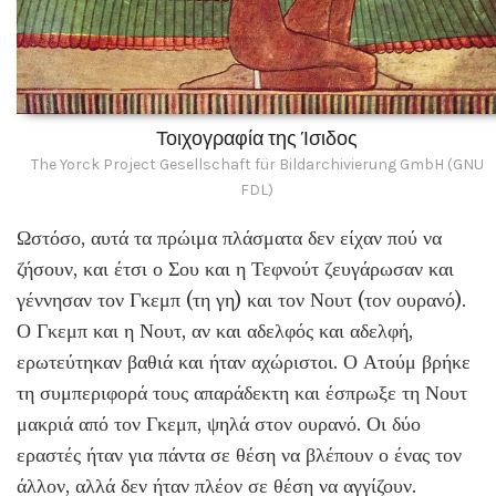
Τοιχογραφία της Ίσιδος
The Yorck Project Gesellschaft für Bildarchivierung GmbH (GNU
FDL)
Ωστόσο, αυτά τα πρώιμα πλάσματα δεν είχαν πού να
ζήσουν, και έτσι ο Σου και η Τεφνούτ ζευγάρωσαν και
γέννησαν τον Γκεμπ (τη γη) και τον Νουτ (τον ουρανό).
Ο Γκεμπ και η Νουτ, αν και αδελφός και αδελφή,
ερωτεύτηκαν βαθιά και ήταν αχώριστοι. Ο Ατούμ βρήκε
τη συμπεριφορά τους απαράδεκτη και έσπρωξε τη Νουτ
μακριά από τον Γκεμπ, ψηλά στον ουρανό. Οι δύο
εραστές ήταν για πάντα σε θέση να βλέπουν ο ένας τον
άλλον, αλλά δεν ήταν πλέον σε θέση να αγγίζουν.