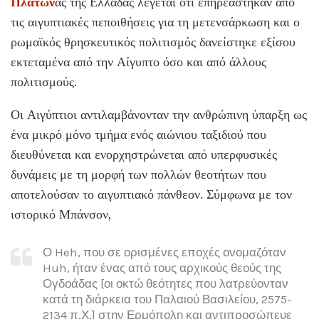
Πλάτων
ας της Ελλάδας λέγεται ότι επηρεάστηκαν από
τις αιγυπτιακές πεποιθήσεις για τη μετενσάρκωση και ο
ρωμαϊκός θρησκευτικός πολιτισμός δανείστηκε εξίσου
εκτεταμένα από την Αίγυπτο όσο και από άλλους
πολιτισμούς.
Οι Αιγύπτιοι αντιλαμβάνονταν την ανθρώπινη ύπαρξη ως
ένα μικρό μόνο τμήμα ενός αιώνιου ταξιδιού που
διευθύνεται και ενορχηστρώνεται από υπερφυσικές
δυνάμεις με τη μορφή των πολλών θεοτήτων που
αποτελούσαν το αιγυπτιακό πάνθεον. Σύμφωνα με τον
ιστορικό Μπάνσον,
Ο Heh, που σε ορισμένες εποχές ονομαζόταν
Huh, ήταν ένας από τους αρχικούς θεούς της
Ογδοάδας [οι οκτώ θεότητες που λατρεύονταν
κατά τη διάρκεια του Παλαιού Βασιλείου, 2575-
2134 π.Χ.] στην Ερμόπολη και αντιπροσώπευε