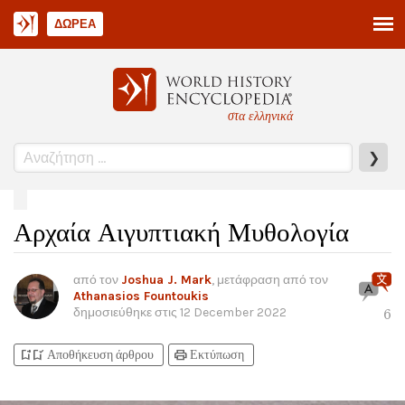
ΔΩΡΕΆ
στα ελληνικά
❯
Αρχαία Αιγυπτιακή Μυθολογία
από τον
Joshua J. Mark
, μετάφραση από τον
Athanasios Fountoukis
δημοσιεύθηκε στις
12 December 2022
6
bookmark_add
bookmark_added
print
Αποθήκευση άρθρου
Εκτύπωση