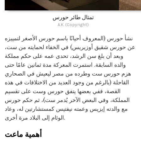
تمثال طائر حورس
A.K. (Copyright)
نشأ حورس (المعروف أحيانًا باسم حورس الأصغر لتمييزه
عن حورس شقيق أوزيريس) في الخفاء لحمايته من ست،
وبعد أن بلغ سن الرشد، تحدى عمه على حكم مملكة
والده السابقة. استمرت المعركة مدة ثمانين عامًا حتى
هزم حورس ست وطرده من مصر ليعيش في الصحاري
القاحلة (بالرغم من وجود العديد من الاختلافات في هذه
القصة، ففي بعضها يتفق حورس وست على تقسيم
المملكة، وفي البعض الآخر يُدمر ست)، ثم حكم حورس
مع والدته إيزيس وعمته نيفتيس كمستشارتين له، وعاد
الوئام إلى البلاد مرة أخرى.
أهمية ماعت