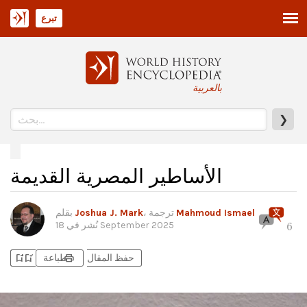
تبرع
بالعربية
❯
الأساطير المصرية القديمة
Mahmoud Ismael
، ترجمة
Joshua J. Mark
بقلم
18 September 2025
نُشر في
6
bookmark_add
bookmark_added
print
حفظ المقال
طباعة