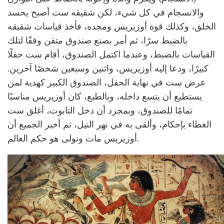
والانسجام في كل شيء، لكن شقيقه ست أصبح يحسد
الخلق، وكذلك قوة أوزيريس ومجده، فأخذ قياسات شقيقه
بالضبط سرًا، ثم أمر بصنع صندوق متقن وفقًا لتلك
القياسات بالضبط، وعندما اكتمل الصندوق، أقام ست حفلًا
كبيرًا، ودعا إليه أوزيريس، واثنين وسبعين شخصًا آخرين.
عرض ست في نهاية الحفل، الصندوق الكبير كهدية لمن
يستطيع أن يتسع داخله، وبالطبع، كان أوزيريس مناسبًا
تمامًا للصندوق، وبمجرد أن دخل التابوت، أغلق ست
الغطاء بإحكام، وألقى به في نهر النيل، ثم أخبر الجميع أن
أوزيريس مات وتولى هو حكم العالم.