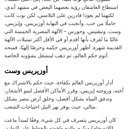
استطاع العاشقان رؤية بعضهما البعض في مشهد أبدي،
لكنهما لم يعودا قادرين على التلامس، لكن نوت كانت
حاملًا من جب، وأنجبت في النهاية أوزيريس، وإيزيس،
وست، ونيفتيس، وحورس - الآلهة المصرية الخمسة التي
غالبًا ما تُعرف بأنها أقدم أو في الأقل أكثر تمثيلات الآلهة
القديمة شهرة. أظهر أوزيريس حكمة وحرصًا إلهيًا، فمنحه
آتوم حكم العالم، ثم ذهب لينشغل بشؤونه الخاصة.
أوزيريس وست
أدار أوزيريس العالم بكفاءة، حيث حكم بالاشتراك مع
أخته، وزوجته إيزيس، وقرر الأماكن الأفضل لنمو الأشجار،
وتدفق المياه بشكل أفضل، وخلق أرض مصر بشكل
مثالي، حيث يوفر نهر النيل احتياجات الشعب.
كان أوزيريس يتصرف في كل شيء، وفقًا لمبدأ ماعت
(الانسجام) ويكرم والده وإخوته بالحفاظ على التوازن