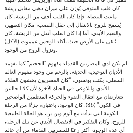
تظهر في قاعة الحقيقة لتقف أمام أوزيريس للحكم عليها.
كان قلب المتوفى يُوزن على ميزان ذهبي مقابل ريشة
ماعت البيضاء، فإذا كان القلب أخف من الريشة، كان
يُسمح للروح بالانتقال إلى حقل القصب، مكان التطهير،
والنعيم الأبدي، أما إذا كان القلب أثقل من الريشة، كان
يُلقى على الأرض حيث يأكله الوحش عمموت (الآكل)
وتزول الروح من الوجود.
لم يكن لدي المصريين القدماء مفهوم "الجحيم" كما تفهمه
الأديان التوحيدية الحديثة، بالرغم من وجود مفهوم العالم
السفلي، يكتب بونسون، "كان المصريون يخشون الظلام
الأبدي واللاوعي في الحياة الآخرة لأن كلا الحالتين
تتعارضان مع انتقال الضوء والحركة المنظمين الواضحين
في الكون" (86). كان الوجود، باعتباره جزءًا من الرحلة
الكونية التي بدأت مع آتوم وبن بن، هو الحالة الطبيعية
للروح، وكان التفكير في الانفصال الأبدي عن تلك الرحلة،
أي عدم الوجود، أكثر رعبًا للمصريين القدماء من أي عالم