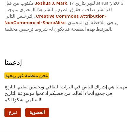
, نُشِر بتاريخ 17 January 2013.
Joshua J. Mark
مكتوب من قبل
لقد نشر صاحب حقوق الطبع والنشر هذا المحتوى بموجب
Creative Commons Attribution-
الترخيص التالي:
يرجى ملاحظة أن المحتوى
.
NonCommercial-ShareAlike
المرتبط بهذه الصفحة قد يكون له شروط ترخيص مختلفة.
إدعمنا
نحن منظمة غير ربحية.
مهمتنا هي إشراك الناس في التراث الثقافي وتحسين تعليم التاريخ
في جميع أنحاء العالم. من فضلكم ادعموا موسوعة التاريخ
العالمي. شكرًا لكم!
العضوية
تبرع