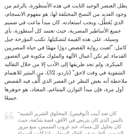
يظل العنصر الوحيد الثابت في هذه الأسطورة، بالرغم من
وجود العديد من النسخ المختلفة لها، هو مفهوم الانسجام،
الذي يُعَطَّل، ويجب استعادته. كان مبدأ ماعت في صميم
جميع الأساطير المصرية، حيث تعتمد كل أسطورة، بأي
وسيلة، على هذه القيمة لتشكيلها. تكتب المؤرخة جيل
كامل: "لعبت رواية القصص دورًا مهمًا في حياة المصريين
القدماء. لم تكن أعمال الآلهة والملوك مكتوبة في العصور
المبكرة، ولم تجد طريقها إلى الأدب إلا من خلال التقاليد
الشفوية في وقت لاحق" (ناردو، 52)، من المثير للاهتمام
ملاحظة أنه بغض النظر عن العصر الذي أُلِّف فيه القصص
أول مرة، فإن مبدأ التوازن المتناغم، المعتاد، هو جوهرها
جميعًا.
"كان صد أبيب [أبوفيس]، المخلوق الشرير الشبيه
بالتنين الذي كان يتربص في الأفق، قصة شائعة، حيث
كان يحاول كل مساء، عند غروب الشمس، منع مرور
الشمس الغاربة عبر العالم السفلي، إذا كانت السماء