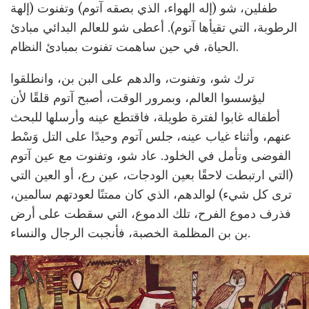
طفلين، شو (إله الهواء، الذي بصقه آتوم) وتفنوت (إلهة
الرطوبة، التي تقيأها آتوم). أعطى شو للعالم البدائي مبادئ
الحياة، في حين ساهمت تفنوت بمبادئ النظام.
ترك شو، وتفنوت، والدهم على البن بن، وانطلقوا
ليؤسسوا العالم، وبمرور الوقت، أصبح آتوم قلقًا لأن
أطفاله غابوا لفترة طويلة، فاقتطع عينه وأرسلها للبحث
عنهم، وأثناء غياب عينه، جلس آتوم وحيدًا على التل وَسْط
الفوضى وتأمل في الخلود. عاد شو، وتفنوت مع عين آتوم
(التي ارتبطت لاحقًا بعين الودجات، عين رع، أو العين التي
ترى كل شيء) لوالدهم، الذي كان ممتنًا لعودتهم سالمين،
فذرف دموع الفرح، تلك الدموع، التي سقطت على أرض
بن بن المظلمة الخصبة، فأنجبت الرجال والنساء.