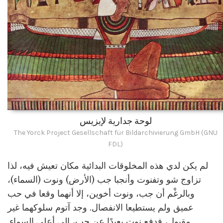
لوحة جدارية لإيزيس
The Yorck Project Gesellschaft für Bildarchivierung GmbH (GNU
FDL)
لم يكن لدي هذه المخلوقات البدائية مكان تعيش فيه، لذا
تزاوج شو وتفنوت وأنجبا جب (الأرض) ونوت (السماء)،
وبالرغْم أن جب، ونوت أخوين، إلا أنهما وقعا في حب
عميق ولم يستطيعا الانفصال. وجد آتوم سلوكهما غير
مقبول، فدفع نوت بعيدًا عن جب، إلى أعلى السماء.