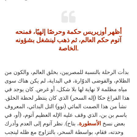
أظهر أوزيريس حكمة وحرصًا إلهيًا، فمنحه
آتوم حكم العالم، ثم ذهب لينشغل بشؤونه
الخاصة.
بدأت الرحلة بالنسبة للمصريين، بخلق العالم، والكون من
الظلام، والفوضى الدوّارة، في البداية، لم يكن هناك سوى
مياه مظلمة لا نهاية لها بلا شكل، أو غرض. كان يوجد في
هذا الفراغ حكا (إله السحر) الذي كان ينتظر لحظة الخلق.
نشأ من هذا الصمت المائي (نوو) التل البدائي، المعروف
باسم بن بن، الذي وقف عليه الإله العظيم آتوم، (أو، في
بعض نسخ
الأسطورة
، بتاح). نظر آتوم إلى العدم وأدرك
وحدته، فقام، بواسطة السحر، بالتزاوج مع ظله لينجب