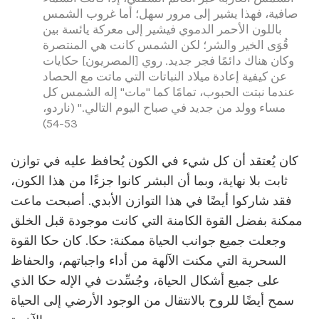
صافية، فهذا يشير إلى مرور سهل؛ أما غروب الشمس
باللون الأحمر الدموي فيشير إلى معركة يائسة بين
قُوَى الخير والشر؛ لكن الشمس كانت هي المنتصرة
وكان هناك دائمًا فجر جديد. روي [المصريون] حكايات
عن كيفية إعادة ميلاد النباتات التي ماتت مع الحصاد
عندما نبتت الحبوب، تمامًا كما "مات" إله الشمس كل
مساء وولد من جديد في صباح اليوم التالي." (ناردو،
53-54)
كان يُعتقد أن كل شيء في الكون يُحافظ عليه في توازن
ثابت بلا نهاية، وبما أن البشر كانوا جزءًا من هذا الكون،
فقد شاركوا أيضًا في هذا التوازن الأبدي. أصبحت ماعت
ممكنة بفضل القوة الكامنة التي كانت موجودة قبل الخلق
وجعلت جميع جوانب الحياة ممكنة: حكا. كان حكا القوة
السحرية التي مكنت الآلهة من أداء واجباتهم، والحفاظ
على جميع أشكال الحياة، وجُسِّدت في الإله حكا الذي
سمح أيضًا للروح بالانتقال من الوجود الأرضي إلى الحياة