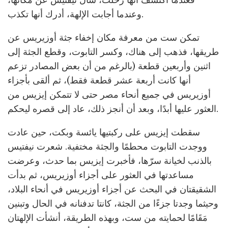
وعندما أجابت الإلهة، أدرك أنها تكذب.
تمكن ست من معرفة مكان إخفاء جثة أوزيريس عن
طريقها، فذهب إلى هناك، وكسر التابوت، وقطع الجثة إلى
اثنين وأربعين قطعة (بالرغم من أن بعض المصادر تزعم
أنها كانت أربعة عشر قطعة فقط)، ثم ألقى بأجزاء
أوزيريس في جميع أنحاء مصر حتى لا تتمكن إيزيس من
العثور عليها أبدًا، وبعد أن أنجز ذلك، عاد إلى قصره ليحكم.
سقطت إيزيس على ركبتيها يائسة وبكت، حين عادت
ووجدت التابوت محطمًا والجثة مختفية. شعرت نيفتيس
بالذنب لخيانة سرّها، فأخبرت إيزيس بما حدث، وعرضت
مساعدتها في العثور على أجزاء أوزيريس، ثم بدأت
الشقيقتان في البحث عن أجزاء أوزيريس في أنحاء البلاد،
وحيثما وجدتا جزءًا من الجثة، كانتا تدفنانه في الحال وتبنين
مَقَامًا لحمايته من ست، وبهذه الطريقة، أنشأت الإلهتان