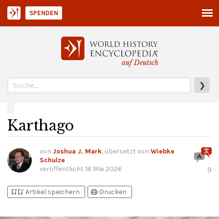
SPENDEN
auf Deutsch
❯
Karthago
von
Joshua J. Mark
, übersetzt von
Wiebke
Schulze
veröffentlicht
18 Mai 2026
9
bookmark_add
bookmark_added
print
Artikel speichern
Drucken