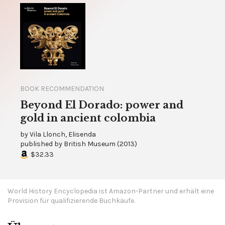
BOOK RECOMMENDATION
Beyond El Dorado: power and
gold in ancient colombia
by
Vila Llonch, Elisenda
published by
British Museum
(
2013
)
$32.33
World History Encyclopedia ist Amazon-Partner und erhält eine
Provision für qualifizierende Buchkäufe.