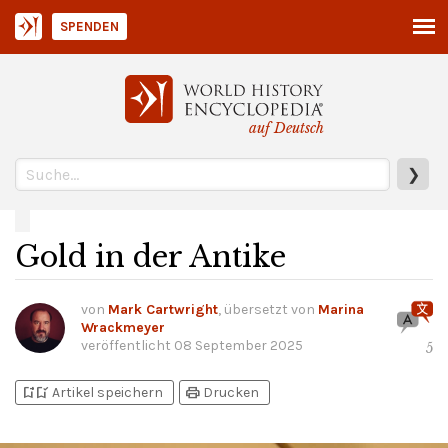
SPENDEN
auf Deutsch
❯
Gold in der Antike
von
Mark Cartwright
, übersetzt von
Marina
Wrackmeyer
veröffentlicht
08 September 2025
5
bookmark_add
bookmark_added
print
Artikel speichern
Drucken