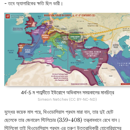
- তবে অ্যালারিকের ক্ষতি ছিল ভারী।
4র্থ-5 ম শতাব্দীতে ইউরোপে অভিবাসন সময়কালের মানচিত্র
Simeon Netchev (CC BY-NC-ND)
যুদ্ধের কয়েক মাস পরে, থিওডোসিয়াস প্রথম মারা যান, তার দুই ছোট
ছেলেকে তার জেনারেল স্টিলিচোর (359-408) তত্ত্বাবধানে রেখে যান।
স্টিলিকো তাই থিওডোসিয়াস প্রথম এর তরুণ উত্তরাধিকারী হোনোরিয়াসের