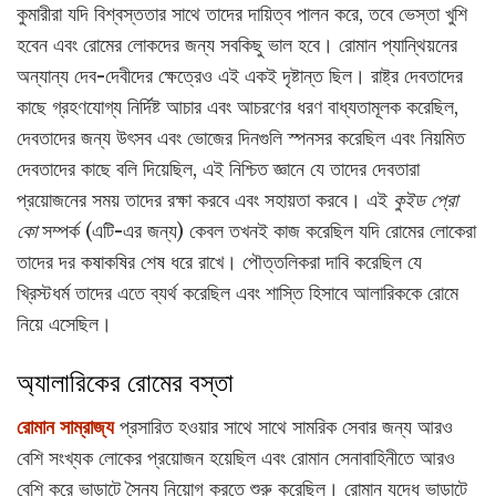
কুমারীরা যদি বিশ্বস্ততার সাথে তাদের দায়িত্ব পালন করে, তবে ভেস্তা খুশি
হবেন এবং রোমের লোকদের জন্য সবকিছু ভাল হবে। রোমান প্যান্থিয়নের
অন্যান্য দেব-দেবীদের ক্ষেত্রেও এই একই দৃষ্টান্ত ছিল। রাষ্ট্র দেবতাদের
কাছে গ্রহণযোগ্য নির্দিষ্ট আচার এবং আচরণের ধরণ বাধ্যতামূলক করেছিল,
দেবতাদের জন্য উৎসব এবং ভোজের দিনগুলি স্পনসর করেছিল এবং নিয়মিত
দেবতাদের কাছে বলি দিয়েছিল, এই নিশ্চিত জ্ঞানে যে তাদের দেবতারা
প্রয়োজনের সময় তাদের রক্ষা করবে এবং সহায়তা করবে। এই
কুইড
প্রো
কো
সম্পর্ক (এটি-এর জন্য) কেবল তখনই কাজ করেছিল যদি রোমের লোকেরা
তাদের দর কষাকষির শেষ ধরে রাখে। পৌত্তলিকরা দাবি করেছিল যে
খ্রিস্টধর্ম তাদের এতে ব্যর্থ করেছিল এবং শাস্তি হিসাবে আলারিককে রোমে
নিয়ে এসেছিল।
অ্যালারিকের রোমের বস্তা
রোমান সাম্রাজ্য
প্রসারিত হওয়ার সাথে সাথে সামরিক সেবার জন্য আরও
বেশি সংখ্যক লোকের প্রয়োজন হয়েছিল এবং রোমান সেনাবাহিনীতে আরও
বেশি করে ভাড়াটে সৈন্য নিয়োগ করতে শুরু করেছিল। রোমান যুদ্ধে ভাড়াটে