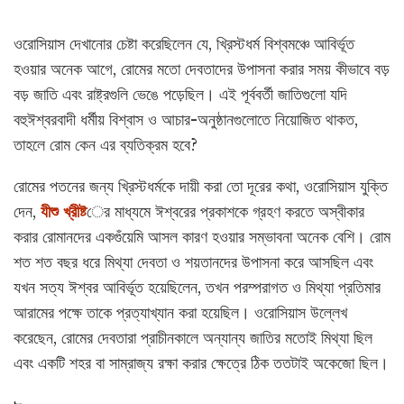
ওরোসিয়াস দেখানোর চেষ্টা করেছিলেন যে, খ্রিস্টধর্ম বিশ্বমঞ্চে আবির্ভূত
হওয়ার অনেক আগে, রোমের মতো দেবতাদের উপাসনা করার সময় কীভাবে বড়
বড় জাতি এবং রাষ্ট্রগুলি ভেঙে পড়েছিল। এই পূর্ববর্তী জাতিগুলো যদি
বহুঈশ্বরবাদী ধর্মীয় বিশ্বাস ও আচার-অনুষ্ঠানগুলোতে নিয়োজিত থাকত,
তাহলে রোম কেন এর ব্যতিক্রম হবে?
রোমের পতনের জন্য খ্রিস্টধর্মকে দায়ী করা তো দূরের কথা, ওরোসিয়াস যুক্তি
দেন,
যীশু খ্রীষ্ট
ের মাধ্যমে ঈশ্বরের প্রকাশকে গ্রহণ করতে অস্বীকার
করার রোমানদের একগুঁয়েমি আসল কারণ হওয়ার সম্ভাবনা অনেক বেশি। রোম
শত শত বছর ধরে মিথ্যা দেবতা ও শয়তানদের উপাসনা করে আসছিল এবং
যখন সত্য ঈশ্বর আবির্ভূত হয়েছিলেন, তখন পরম্পরাগত ও মিথ্যা প্রতিমার
আরামের পক্ষে তাকে প্রত্যাখ্যান করা হয়েছিল। ওরোসিয়াস উল্লেখ
করেছেন, রোমের দেবতারা প্রাচীনকালে অন্যান্য জাতির মতোই মিথ্যা ছিল
এবং একটি শহর বা সাম্রাজ্য রক্ষা করার ক্ষেত্রে ঠিক ততটাই অকেজো ছিল।