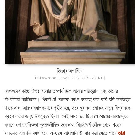
হিপ্পোর অগাস্টিন
Fr Lawrence Lew, O.P. (CC BY-NC-ND)
লেখকদের কাছে উভয় রচনার তাৎপর্য ছিল আত্মার পরিত্রাণ এবং তাদের
বিশ্বাসের প্রতিরক্ষা। খ্রিস্টধর্ম রোমকে ধ্বংস করেছে বলে দাবি যদি অব্যাহত
থাকে এবং আরও ব্যাপকভাবে গৃহীত হয়, তবে খুব কম লোকই নতুন বিশ্বাসকে
গ্রহণ করার জন্য উপযুক্ত ছিল। সেই সময় ভয় ছিল যে রোমের বরখাস্তের
কারণে পৌত্তলিকতা পুনরুজ্জীবিত হবে এবং খ্রিস্টধর্ম হোঁচট খেয়ে পড়বে,
সম্ভবত এমনকি ব্যর্থ হবে, এবং যে আত্মাগুলি উদ্ধার করা যেতে পারে
তারা