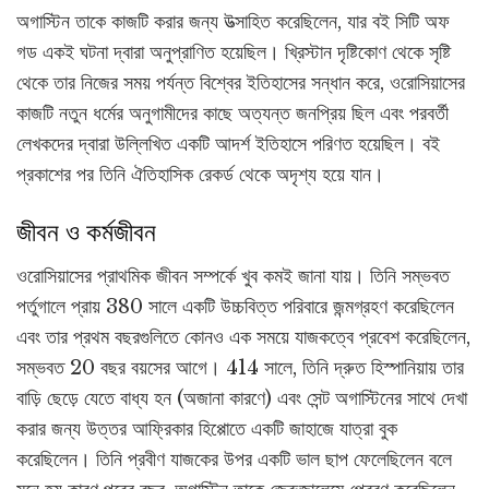
অগাস্টিন তাকে কাজটি করার জন্য উত্সাহিত করেছিলেন, যার বই সিটি অফ
গড একই ঘটনা দ্বারা অনুপ্রাণিত হয়েছিল। খ্রিস্টান দৃষ্টিকোণ থেকে সৃষ্টি
থেকে তার নিজের সময় পর্যন্ত বিশ্বের ইতিহাসের সন্ধান করে, ওরোসিয়াসের
কাজটি নতুন ধর্মের অনুগামীদের কাছে অত্যন্ত জনপ্রিয় ছিল এবং পরবর্তী
লেখকদের দ্বারা উল্লিখিত একটি আদর্শ ইতিহাসে পরিণত হয়েছিল। বই
প্রকাশের পর তিনি ঐতিহাসিক রেকর্ড থেকে অদৃশ্য হয়ে যান।
জীবন ও কর্মজীবন
ওরোসিয়াসের প্রাথমিক জীবন সম্পর্কে খুব কমই জানা যায়। তিনি সম্ভবত
পর্তুগালে প্রায় 380 সালে একটি উচ্চবিত্ত পরিবারে জন্মগ্রহণ করেছিলেন
এবং তার প্রথম বছরগুলিতে কোনও এক সময়ে যাজকত্বে প্রবেশ করেছিলেন,
সম্ভবত 20 বছর বয়সের আগে। 414 সালে, তিনি দ্রুত হিস্পানিয়ায় তার
বাড়ি ছেড়ে যেতে বাধ্য হন (অজানা কারণে) এবং সেন্ট অগাস্টিনের সাথে দেখা
করার জন্য উত্তর আফ্রিকার হিপ্পোতে একটি জাহাজে যাত্রা বুক
করেছিলেন। তিনি প্রবীণ যাজকের উপর একটি ভাল ছাপ ফেলেছিলেন বলে