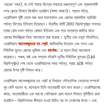
শহরের 'শহর')
, যা সেই সময়ে বিশ্বের সবচেয়ে গুরুত্বপূর্ণ এবং প্রভাবশালী
নগর কেন্দ্র হিসাবে বিবেচিত হয়েছিল (সঙ্গত কারণে)। প্রথম বইয়ে,
ওরোসিয়াস সৃষ্টি থেকে শুরু করে মহাপ্লাবন এবং রোমের প্রাথমিক প্রতিষ্ঠা
পর্যন্ত বিশ্বের ইতিহাস দিয়েছেন। দ্বিতীয় বইটি 390 খ্রিস্টপূর্বাব্দে গলদের
দ্বারা রোম দখল পর্যন্ত রোমান ইতিহাস এবং পরে অন্যান্য জাতির সাথে
রোমের মিথস্ক্রিয়া নিয়ে আলোচনা করা হয়েছে। তৃতীয় এবং চতুর্থ বইগুলিতে,
ওরোসিয়াস
আলেকজান্ডার দ্য গ্রেট
, জাতিগুলির উত্থান এবং পতন এবং
পিউনিক যুদ্ধে রোমের ভূমিকা এবং
কার্থেজ
ের ধ্বংস নিয়ে আলোচনা
করেছেন। পঞ্চম, ষষ্ঠ এবং সপ্তম বইগুলি তৃতীয় পিউনিক যুদ্ধের (146
খ্রিস্টপূর্বাব্দ) শেষ থেকে ওরোসিয়াসের সময় পর্যন্ত, প্রায় 418 পর্যন্ত
রোমের উপর দৃষ্টি নিবদ্ধ করে।
ওরোসিয়াস আলেকজান্ডার দ্য গ্রেট বা বিখ্যাত পৌত্তলিক নেতাদের সম্পর্কে
খুব বেশি ভাবেন না, যাদেরকে তিনি অত্যাচারী বলে মনে করেন। ওরোসিয়াসের
কাছে, অত্যাচারীকে এক ধরণের নেতিবাচক রোল মডেল হিসাবে পৃথিবীতে রাখা
হয়েছিল - খ্রিস্টানদের কীভাবে হওয়া উচিত নয় তা দেখানোর জন্য - এবং