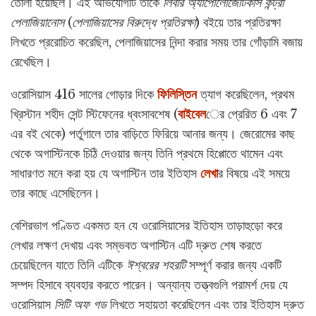
তোলা হয়েছিল। এই অভিযোগটি তাকে
লিবার অ্যাপোলোজেটিকাস
কন্ট্রা
পেলাজিয়ানোস
(
পেলাজিয়াসের বিরুদ্ধে প্রতিরক্ষা
) বইয়ে তার প্রতিরক্ষা
লিখতে প্ররোচিত করেছিল, পেলাজিয়াসের নিন্দা করার সময় তার গোঁড়ামি বজায়
রেখেছিল।
ওরোসিয়াস 416 সালের গোড়ার দিকে
ফিলিস্তিন
ত্যাগ করেছিলেন, প্রথম
খ্রিস্টান শহীদ সেন্ট স্টিফেনের ধ্বংসাবশেষ (
বাইবেল
ের প্রেরিত 6 এবং 7
এর বই থেকে) পর্তুগালে তার বাড়িতে ফিরিয়ে আনার জন্য। জেরোমের কাছ
থেকে অগাস্টিনকে চিঠি দেওয়ার জন্য তিনি প্রথমে হিপ্পোতে থামেন এবং
সাধারণত মনে করা হয় যে অগাস্টিন তার ইতিহাস
লেখা
র বিষয়ে এই সময়ে
তার কাছে এসেছিলেন।
বেশিরভাগ পণ্ডিত একমত হন যে ওরোসিয়াসের ইতিহাস তাড়াহুড়ো করে
লেখার লক্ষণ দেখায় এবং সম্ভবত অগাস্টিন এটি দ্রুত শেষ করতে
চেয়েছিলেন যাতে তিনি এটিকে
ঈশ্বরের শহরটি
সম্পূর্ণ করার জন্য একটি
সম্পদ হিসাবে ব্যবহার করতে পারেন। অন্যান্য তত্ত্বগুলি পরামর্শ দেয় যে
ওরোসিয়াস
সিটি
অফ গড
লিখতে সহায়তা করেছিলেন এবং তার ইতিহাস দ্রুত