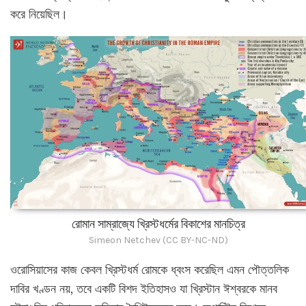
করে নিয়েছিল।
রোমান সাম্রাজ্যে খ্রিস্টধর্মের বিকাশের মানচিত্র
Simeon Netchev (CC BY-NC-ND)
ওরোসিয়াসের কাজ কেবল খ্রিস্টধর্ম রোমকে ধ্বংস করেছিল এমন পৌত্তলিক
দাবির খণ্ডন নয়, তবে একটি বিশদ ইতিহাসও যা খ্রিস্টান ঈশ্বরকে মানব