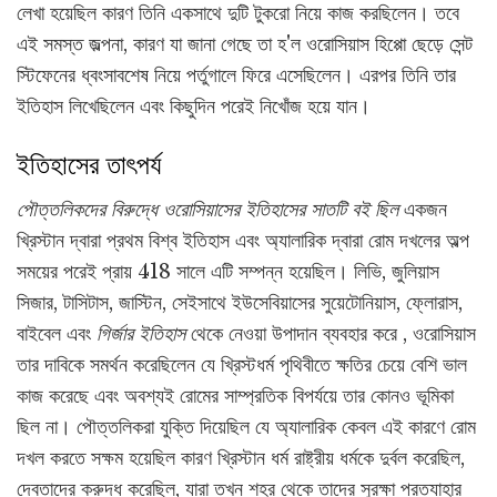
লেখা হয়েছিল কারণ তিনি একসাথে দুটি টুকরো নিয়ে কাজ করছিলেন। তবে
এই সমস্ত জল্পনা, কারণ যা জানা গেছে তা হ'ল ওরোসিয়াস হিপ্পো ছেড়ে সেন্ট
স্টিফেনের ধ্বংসাবশেষ নিয়ে পর্তুগালে ফিরে এসেছিলেন। এরপর তিনি তার
ইতিহাস লিখেছিলেন এবং কিছুদিন পরেই নিখোঁজ হয়ে যান।
ইতিহাসের তাৎপর্য
পৌত্তলিকদের বিরুদ্ধে ওরোসিয়াসের ইতিহাসের সাতটি বই ছিল
একজন
খ্রিস্টান দ্বারা প্রথম বিশ্ব ইতিহাস এবং অ্যালারিক দ্বারা রোম দখলের অল্প
সময়ের পরেই প্রায় 418 সালে এটি সম্পন্ন হয়েছিল। লিভি, জুলিয়াস
সিজার, টাসিটাস, জাস্টিন, সেইসাথে ইউসেবিয়াসের সুয়েটোনিয়াস, ফ্লোরাস,
বাইবেল এবং
গির্জার ইতিহাস
থেকে নেওয়া উপাদান ব্যবহার করে , ওরোসিয়াস
তার দাবিকে সমর্থন করেছিলেন যে খ্রিস্টধর্ম পৃথিবীতে ক্ষতির চেয়ে বেশি ভাল
কাজ করেছে এবং অবশ্যই রোমের সাম্প্রতিক বিপর্যয়ে তার কোনও ভূমিকা
ছিল না। পৌত্তলিকরা যুক্তি দিয়েছিল যে অ্যালারিক কেবল এই কারণে রোম
দখল করতে সক্ষম হয়েছিল কারণ খ্রিস্টান ধর্ম রাষ্ট্রীয় ধর্মকে দুর্বল করেছিল,
দেবতাদের ক্রুদ্ধ করেছিল, যারা তখন শহর থেকে তাদের সুরক্ষা প্রত্যাহার