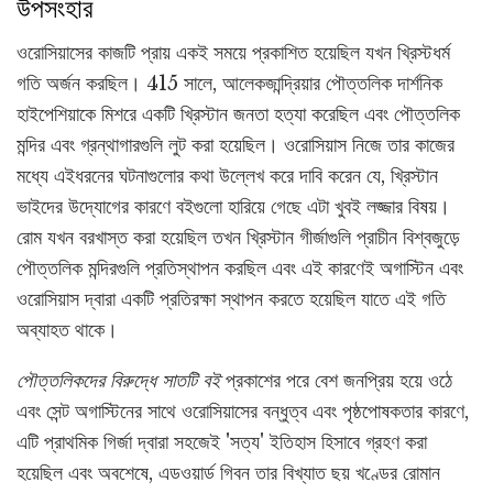
উপসংহার
ওরোসিয়াসের কাজটি প্রায় একই সময়ে প্রকাশিত হয়েছিল যখন খ্রিস্টধর্ম
গতি অর্জন করছিল। 415 সালে, আলেকজান্দ্রিয়ার পৌত্তলিক দার্শনিক
হাইপেশিয়াকে মিশরে একটি খ্রিস্টান জনতা হত্যা করেছিল এবং পৌত্তলিক
মন্দির এবং গ্রন্থাগারগুলি লুট করা হয়েছিল। ওরোসিয়াস নিজে তার কাজের
মধ্যে এইধরনের ঘটনাগুলোর কথা উল্লেখ করে দাবি করেন যে, খ্রিস্টান
ভাইদের উদ্যোগের কারণে বইগুলো হারিয়ে গেছে এটা খুবই লজ্জার বিষয়।
রোম যখন বরখাস্ত করা হয়েছিল তখন খ্রিস্টান গীর্জাগুলি প্রাচীন বিশ্বজুড়ে
পৌত্তলিক মন্দিরগুলি প্রতিস্থাপন করছিল এবং এই কারণেই অগাস্টিন এবং
ওরোসিয়াস দ্বারা একটি প্রতিরক্ষা স্থাপন করতে হয়েছিল যাতে এই গতি
অব্যাহত থাকে।
পৌত্তলিকদের বিরুদ্ধে সাতটি বই
প্রকাশের পরে বেশ জনপ্রিয় হয়ে ওঠে
এবং সেন্ট অগাস্টিনের সাথে ওরোসিয়াসের বন্ধুত্ব এবং পৃষ্ঠপোষকতার কারণে,
এটি প্রাথমিক গির্জা দ্বারা সহজেই 'সত্য' ইতিহাস হিসাবে গ্রহণ করা
হয়েছিল এবং অবশেষে, এডওয়ার্ড গিবন তার বিখ্যাত ছয় খণ্ডের রোমান