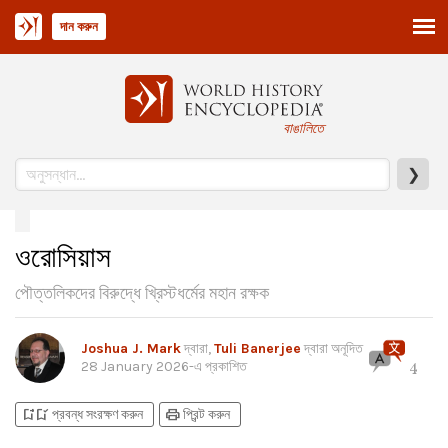
দান করুন
বাঙালিতে
❯
ওরোসিয়াস
পৌত্তলিকদের বিরুদ্ধে খ্রিস্টধর্মের মহান রক্ষক
Joshua J. Mark
দ্বারা,
Tuli Banerjee
দ্বারা অনূদিত
28 January 2026
-এ প্রকাশিত
4
bookmark_add
bookmark_added
print
প্রবন্ধ সংরক্ষণ করুন
প্রিন্ট করুন