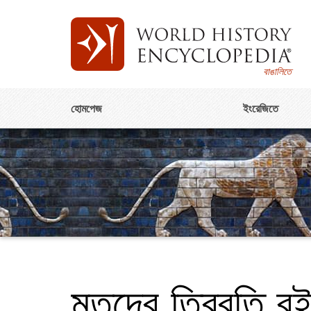
বাঙালিতে
হোমপেজ
ইংরেজিতে
মৃতদের তিব্বতি ব