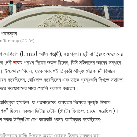
পদ্মসম্ভব
n Tamang (CC BY)
শে সোগিয়াল (l. mid অষ্টম শতাব্দী), হয় প্রধান স্ত্রী বা ত্রিসং দেৎসেনের
তা দেবী
তারা
র প্রথম দিকের ভক্ত ছিলেন, যিনি মহিলাদের জ্ঞানের সন্ধানে
 ইয়েশে সোগিয়াল, যাকে প্রায়শই তিব্বতী বৌদ্ধধর্মের জননী হিসাবে
ধ্যয়ন করেছিলেন, বোধিলাভ করেছিলেন এবং তাকে গ্রন্থগুলি লিখতে সহায়তা
রা পরে প্রয়োজনের সময় সেগুলি প্রকাশ করতেন।
আবিষ্কৃত হয়েছিল, যা পদ্মসম্ভবের অন্যতম শিষ্যের পুনর্জন্ম হিসাবে
রকাশক" ছিলেন একজন জিটার-স্টোন (টেরটন হিসাবেও দেওয়া হয়েছিল )।
ভাস দ্বারা উল্লিখিত বেশ কয়েকটি গ্রন্থ আবিষ্কার করেছিলেন:
্মিলিতভাবে কার্লিং পিসফুল অ্যান্ড রেথফুল হিসাবে উল্লেখ করা