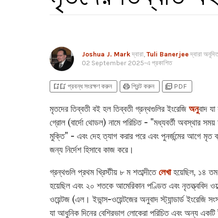
Joshua J. Mark
দ্বারা,
Tuli Banerjee
দ্বারা অনূদি
02 September 2025
-এ প্রকাশিত
bookmark_add
bookmark_added
print
picture_as_pdf
প্রবন্ধ সংরক্ষণ করুন
প্রিন্ট করুন
PDF
মৃতদের তিব্বতী বই হল তিব্বতী গ্রন্থগুলির ইংরেজি
অনু
বাদ যা
গ্রোল (বার্দো থোডল) নামে পরিচিত - "মধ্যবর্তী অবস্থার সময় 
মুক্তি" - এবং দেহ ত্যাগ করার পরে এবং পুনর্জন্মের আগে মৃত ব্
জন্য নির্দেশ হিসাবে কাজ করে।
গ্রন্থগুলি প্রথম খ্রিস্টীয় ৮ ম শতাব্দীতে
লেখা
হয়েছিল, ১৪ তম
হয়েছিল এবং ২০ শতকে আমেরিকান পণ্ডিত এবং নৃতত্ত্ববিদ ওয়াল
ওয়েন্টজ (এল। ইভান্স-ওয়েন্টজের অনুবাদ স্ট্যান্ডার্ড ইংরেজি স
যা আধুনিক দিনের বেশিরভাগ লোকেরা পরিচিত এবং অন্য একটি 