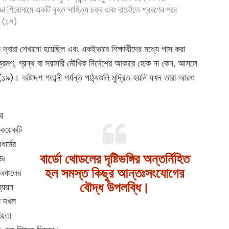
্রজ্ঞা শিরোনামে একটি বৃহত সাহিত্য চক্র এবং বার্ডোতে শ্রবণের পরে
। (১৭)
র দ্বারা শেখানো হয়েছিল এবং একইভাবে শিক্ষার্থীদের মধ্যে পাস করা
সংক্রমণ, গ্রন্থ বা সরাসরি মৌখিক নির্দেশের আকারে হোক না কেন, আসলে
)। অষ্টাদশ শতাব্দী পর্যন্ত পাঠ্যগুলি মুদ্রিত হয়নি যখন তারা আরও
র
কয়েকটি
ধর্মের
বার্ডো থোডলের দৃষ্টিভঙ্গির অন্তর্নিহিত
ডঃ
হল সমস্ত কিছুর আন্তঃসংযোগের
 অঞ্চলের
বৌদ্ধ উপলব্ধি।
্যয়ন
বল দখল
য়তা