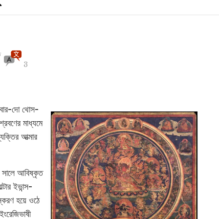
ত
3
 বার-দো থোস-
শ্রবণের মাধ্যমে
যক্তির আত্মার
 সালে আবিষ্কৃত
্টার ইভান্স-
ংস্করণ হয়ে ওঠে
ইংরেজিভাষী