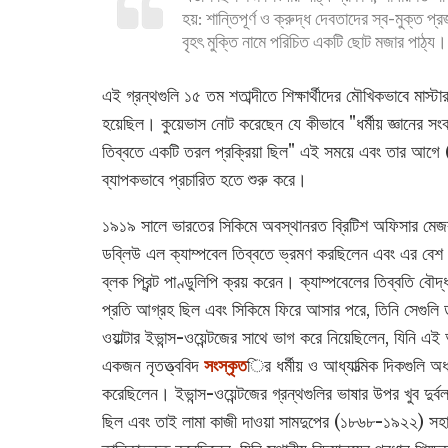
হয়: শান্তিপূর্ণ ও ক্রুদ্ধ দেবতাদের স্ব-মুক্ত প
বৃহৎ মুক্তি নামে পরিচিত একটি ছোট মজার পাঠ্য
এই গ্রন্থগুলি ১৫ তম শতাব্দীতে শিক্ষার্থীদের মৌখিকভাবে মাস্টা
হয়েছিল। কুয়েভাস নোট করেছেন যে কীভাবে "ধর্মীয় জ্ঞানের 
তিব্বতে একটি তরল প্রক্রিয়া ছিল" এই সময়ে এবং তার আগে (১৯
ব্যাপকভাবে প্রচারিত হতে শুরু করে।
১৯১৯ সালে ভারতের সিকিমে অবস্থানরত ব্রিটিশ অফিসার মেজ
ডব্লিউ এল ক্যাম্পবেল তিব্বতে ভ্রমণ করছিলেন এবং এর বেশ 
ব্লক প্রিন্ট পাণ্ডুলিপি ক্রয় করেন। ক্যাম্পবেলের তিব্বতি বৌদ্ধ
প্রতি আগ্রহ ছিল এবং সিকিমে ফিরে আসার পরে, তিনি সেগুলি 
ওয়াল্টার ইভান্স-ওয়েন্টজের সাথে ভাগ করে নিয়েছিলেন, যিনি এই
একজন নৃতত্ত্ববিদ
সংস্কৃত
ির ধর্মীয় ও আধ্যাত্মিক দিকগুলি অধ
করেছিলেন। ইভান্স-ওয়েন্টজের গ্রন্থগুলির ভাষার উপর খুব দুর্
ছিল এবং তাই লামা কাজী দাওয়া সামদুপের (১৮৬৮-১৯২২) সহা