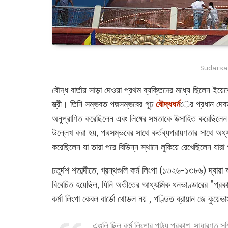
Sudarsa
বৌদ্ধ বার্তায় সাড়া দেওয়া প্রথম ব্যক্তিদের মধ্যে ছিলেন ইয়ে
স্ত্রী। তিনি সম্ভবত পদ্মসম্ভবের গূঢ়
বৌদ্ধধর্ম
ের প্রধান দেব
অনুপ্রাণিত করেছিলেন এবং লিঙ্গের সমতাকে উত্সাহিত করেছিলেন।
উল্লেখ করা হয়, পদ্মসম্ভবের সাথে কর্তব্যপরায়ণতার সাথে অ
করেছিলেন যা তারা পরে বিভিন্ন স্থানে লুকিয়ে রেখেছিলেন যা
চতুর্দশ শতাব্দীতে, গ্রন্থগুলি কর্ম লিংপা (১৩২৬-১৩৮৬) দ্বারা 
বিবেচিত হয়েছিল, যিনি অতীতের আধ্যাত্মিক ধনভাণ্ডারের "প্
কর্মা লিংপা কেবল বার্ডো থোডল নয় , পণ্ডিত ব্রায়ান জে কুয়ে
এগুলি ছিল কর্ম লিংপার পাঠ্য প্রকাশ, সাধারণত সম