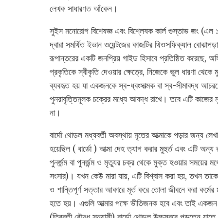
লেখক সাধারণত আঁকেন।
সুইস মনোরোগ বিশেষজ্ঞ এবং বিশ্লেষক কার্ল গুস্তাভ জং (এ
দ্বারা সমর্থিত ইভান ওয়েন্টজের কাজটির থিওসফিক্যাল বোঝাপড়
রূপান্তরের একটি জনপ্রিয় গাইড হিসাবে প্রতিষ্ঠিত করেছে, অস্ত
প্রকৃতিকে স্বীকৃতি দেওয়ার ক্ষেত্রে, নিজেকে ভুল ধারণা থেকে 
ব্যবহৃত হয় যা একজনকে স্ব-ধ্বংসাত্মক বা স্ব-সীমাবদ্ধ আচর
পুনরাবৃত্তিমূলক চক্রের মধ্যে আবদ্ধ রাখে। তবে এটি কাজের মূ
না।
বার্দো থোডল মধ্যবর্তী অবস্থায় মৃতের আত্মাকে পড়ার জন্য লেখা
হয়েছিল ( বার্ডো ) আত্মা দেহ ত্যাগ করার মুহুর্ত এবং এটি অন্য 
পুনর্জন্ম বা পুনর্জন্ম ও মৃত্যুর চক্র থেকে মুক্ত হওয়ার সময়ের মধ
সংসার)। যখন কেউ মারা যায়, এটি বিশ্বাস করা হয়, তখন তাকে 
ও শান্তিপূর্ণ সত্তার আকারে মূর্ত করে তোলা জীবনে করা কর্মের ম
হতে হয়। এগুলি আত্মার পক্ষে ভীতিজনক হবে এবং তাই একজন 
(তিব্বতী বৌদ্ধ সন্ন্যাসী) বার্ডো থোডল উচ্চস্বরে পড়তেন যাতে 