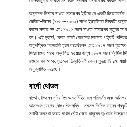
তালিকাভুক্ত করেছিলেন, যিনি স্থানীয় বিদ্যালয়ের প্রধান শিক
অনুবাদক হিসাবে দাওয়া সামদুপের ইতিমধ্যে একটি চিত্তাকর্ষক 
ডেভিড-নীলের (১৮৬৮-১৯৬৯) সাথে ইংরেজিতে তিব্বতি অনুবাদ ক
করতে সম্মত হন এবং ১৯২২ সালে দাওয়া সামদুপের মৃত্যুর আগ প
হন। এই মুহুর্তে, কেবল বার্ডো থোডলের মজাদার পাঠ্যটি বেশিরভা
অনুপস্থিত অংশগুলি পূরণ করেছিলেন এবং ১৯২৭ সালে মৃতদের 
শিরোনামের সাথে অনুরণিত হওয়ার জন্য ১৮৬৭ সালে ব্রিটিশ ম
হওয়ার পর থেকে, মৃতদের তিব্বতি বই কেবল মুদ্রণেই রয়ে যায়ন
অনুপ্রাণিত করেছে।
বার্দো থোডল
বার্ডো থোডলের দৃষ্টিভঙ্গির অন্তর্নিহিত হল পরিবর্তন এবং অনি
আন্তঃসংযোগের বৌদ্ধ উপলব্ধি। সমস্ত জিনিস তাদের প্রকৃত
স্থায়ী অবস্থা বজায় রাখার চেষ্টা থেকে মানুষের দুঃখকষ্ট উদ্ভূ