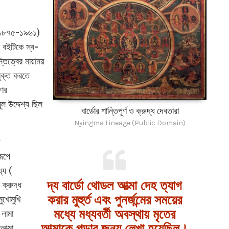
ল ১৮৭৫-১৯৬১)
া বইটিকে স্ব-
িত্বের মায়াময়
মুক্ত করতে
ণের
ল উদ্দেশ্য ছিল
বার্ডোর শান্তিপূর্ণ ও ক্রুদ্ধ দেবতারা
Nyingma Lineage (Public Domain)
রূপে
্যে (
দ্য বার্ডো থোডল আত্মা দেহ ত্যাগ
ক্রুদ্ধ
করার মুহুর্ত এবং পুনর্জন্মের সময়ের
ুখোমুখি
মধ্যে মধ্যবর্তী অবস্থায় মৃতের
লামা
আত্মাকে পড়ার জন্য লেখা হয়েছিল।
আত্মা