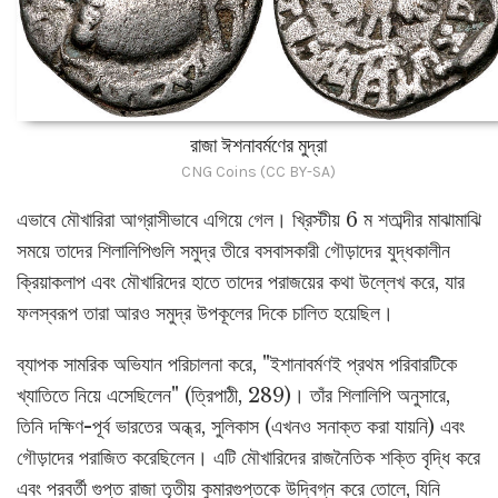
রাজা ঈশনাবর্মণের মুদ্রা
CNG Coins (CC BY-SA)
এভাবে মৌখারিরা আগ্রাসীভাবে এগিয়ে গেল। খ্রিস্টীয় 6 ম শতাব্দীর মাঝামাঝি
সময়ে তাদের শিলালিপিগুলি সমুদ্র তীরে বসবাসকারী গৌড়াদের যুদ্ধকালীন
ক্রিয়াকলাপ এবং মৌখারিদের হাতে তাদের পরাজয়ের কথা উল্লেখ করে, যার
ফলস্বরূপ তারা আরও সমুদ্র উপকূলের দিকে চালিত হয়েছিল।
ব্যাপক সামরিক অভিযান পরিচালনা করে, "ইশানাবর্মণই প্রথম পরিবারটিকে
খ্যাতিতে নিয়ে এসেছিলেন" (ত্রিপাঠী, 289)। তাঁর শিলালিপি অনুসারে,
তিনি দক্ষিণ-পূর্ব ভারতের অন্ধ্র, সুলিকাস (এখনও সনাক্ত করা যায়নি) এবং
গৌড়াদের পরাজিত করেছিলেন। এটি মৌখারিদের রাজনৈতিক শক্তি বৃদ্ধি করে
এবং পরবর্তী গুপ্ত রাজা তৃতীয় কুমারগুপ্তকে উদ্বিগ্ন করে তোলে, যিনি