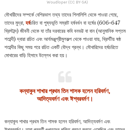
Woudloper (CC BY-SA)
মৌখারীদের সম্পর্কে বেশিরভাগ তথ্য তাদের শিলালিপি থেকে পাওয়া গেছে,
তাদের মুদ্রা,
হর্ষ
চরিত বা পুষ্যভূতি সম্রাট হর্ষবর্ধন বা হর্ষের (606-647
খ্রিস্টাব্দ) জীবনী থেকে যা তাঁর দরবারের কবি বনভট্ট বা বান (আনুমানিক সপ্তম
শতাব্দী) দ্বারা রচিত এবং আর্যমঞ্জুশ্রীমুলকল্প থেকে পাওয়া যায়, খ্রিস্টীয় ষষ্ঠ
শতাব্দীর কিছু সময় পরে রচিত একটি বৌদ্ধ গ্রন্থ। মৌখারিদের হর্ষচরিতে
মোখারের বাড়ি হিসাবে উল্লেখ করা হয়।
কন্যাকুব শাখার প্রথম তিন শাসক হলেন হরিবর্মণ,
আদিত্যবর্মণ এবং ঈশ্বরবর্মণ।
কন্যাকুব শাখার প্রথম তিন শাসক হলেন হরিবর্মণ, আদিত্যবর্মণ এবং
ঈশ্বরবর্মণ। তারা পরবর্তী গুপ্তদের শক্তি গ্রহণ করতে এসেছিল এবং তাদের