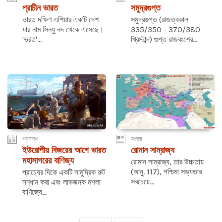
প্রাচীন ভারত
সমুদ্রগুপ্ত
ভারত দক্ষিণ এশিয়ার একটি দেশ
সমুদ্রগুপ্ত (রাজত্বকাল
যার নাম সিন্ধু নদ থেকে এসেছে।
335/350 - 370/380
'ভরত'...
খ্রিস্টাব্দ) গুপ্ত রাজবংশের...
প্রবন্ধ
সংজ্ঞা
ইউরোপীয় বিজয়ের আগে ভারত
রোমান সাম্রাজ্য
মহাসাগরের বাণিজ্য
রোমান সাম্রাজ্য, তার উচ্চতায়
(আনু. 117), পশ্চিমা সভ্যতার
প্রাচ্যের দিকে একটি সামুদ্রিক রুট
সবচেয়ে...
সন্ধান করা এবং লাভজনক মশলা
বাণিজ্যে...