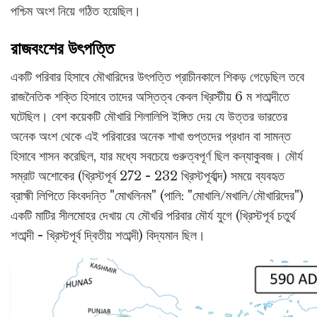
পশ্চিম অংশ নিয়ে গঠিত হয়েছিল।
রাজবংশের উৎপত্তি
একটি পরিবার হিসাবে মৌখারিদের উৎপত্তি প্রাচীনকালে শিকড় গেড়েছিল তবে
রাজনৈতিক শক্তি হিসাবে তাদের অস্তিত্ব কেবল খ্রিস্টীয় 6 ম শতাব্দীতে
ঘটেছিল। বেশ কয়েকটি মৌখারি শিলালিপি ইঙ্গিত দেয় যে উত্তর ভারতের
অনেক অংশ থেকে এই পরিবারের অনেক শাখা গুপ্তদের প্রধান বা সামন্ত
হিসাবে শাসন করেছিল, যার মধ্যে সবচেয়ে গুরুত্বপূর্ণ ছিল কন্যাকুবজ। মৌর্য
সম্রাট অশোকের (খ্রিস্টপূর্ব 272 - 232 খ্রিস্টপূর্বাব্দ) সময়ে ব্যবহৃত
ব্রাহ্মী লিপিতে কিংবদন্তি "মোখলিনম" (পালি: "মোখালি/মখালি/মৌখারিদের")
একটি মাটির সীলমোহর দেখায় যে মৌখরি পরিবার মৌর্য যুগে (খ্রিস্টপূর্ব চতুর্থ
শতাব্দী - খ্রিস্টপূর্ব দ্বিতীয় শতাব্দী) বিদ্যমান ছিল।