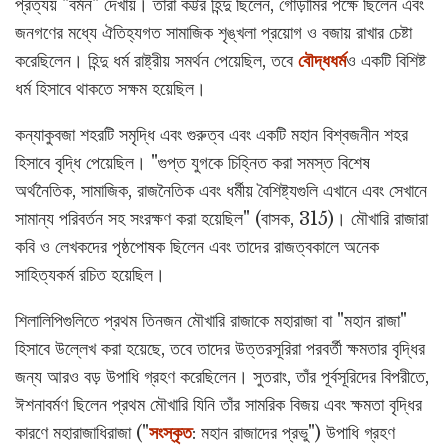
প্রত্যয় "বর্মন" দেখায়। তারা কট্টর হিন্দু ছিলেন, গোঁড়ামির পক্ষে ছিলেন এবং
জনগণের মধ্যে ঐতিহ্যগত সামাজিক শৃঙ্খলা প্রয়োগ ও বজায় রাখার চেষ্টা
করেছিলেন। হিন্দু ধর্ম রাষ্ট্রীয় সমর্থন পেয়েছিল, তবে
বৌদ্ধধর্ম
ও একটি বিশিষ্ট
ধর্ম হিসাবে থাকতে সক্ষম হয়েছিল।
কন্যাকুবজা শহরটি সমৃদ্ধি এবং গুরুত্ব এবং একটি মহান বিশ্বজনীন শহর
হিসাবে বৃদ্ধি পেয়েছিল। "গুপ্ত যুগকে চিহ্নিত করা সমস্ত বিশেষ
অর্থনৈতিক, সামাজিক, রাজনৈতিক এবং ধর্মীয় বৈশিষ্ট্যগুলি এখানে এবং সেখানে
সামান্য পরিবর্তন সহ সংরক্ষণ করা হয়েছিল" (বাসক, 315)। মৌখারি রাজারা
কবি ও লেখকদের পৃষ্ঠপোষক ছিলেন এবং তাদের রাজত্বকালে অনেক
সাহিত্যকর্ম রচিত হয়েছিল।
শিলালিপিগুলিতে প্রথম তিনজন মৌখারি রাজাকে মহারাজা বা "মহান রাজা"
হিসাবে উল্লেখ করা হয়েছে, তবে তাদের উত্তরসূরিরা পরবর্তী ক্ষমতার বৃদ্ধির
জন্য আরও বড় উপাধি গ্রহণ করেছিলেন। সুতরাং, তাঁর পূর্বসূরিদের বিপরীতে,
ঈশনাবর্মণ ছিলেন প্রথম মৌখারি যিনি তাঁর সামরিক বিজয় এবং ক্ষমতা বৃদ্ধির
কারণে মহারাজাধিরাজা ("
সংস্কৃত
: মহান রাজাদের প্রভু") উপাধি গ্রহণ