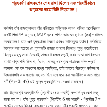
গ্রহবর্মণ রাজবংশের শেষ রাজা ছিলেন এবং পরবর্তীকালে
গুপ্তদের হাতে তিনি নিহত হন।
সর্ববর্মণ তাঁর রাজত্বকালে তাঁর পরিবারের শক্তিকে আরও বাড়িয়ে তুলেছিলেন।
একটি শিলালিপি অনুসারে, তিনি উত্তর-পশ্চিম ভারতের হুণদের (হুন) পরাজিত
করেছিলেন। তবে এই যুদ্ধগুলির বিবরণ এখনও আবিষ্কৃত হয়নি। হর্ষচরিতে
উল্লেখ করা হয়েছে যে পুষ্যভূতি রাজারা হুণদের বিরুদ্ধে যুদ্ধ করেছিলেন
কিন্তু যেহেতু তারা নিজেরাই তাদের বিরুদ্ধে লড়াই করার মতো সামরিকভাবে
যথেষ্ট শক্তিশালী ছিল না, "এবং, যেহেতু থানেশ্বর পাঞ্জাবের দক্ষিণ-পূর্বে
কনৌজ এবং হুন অঞ্চলের মধ্যে অবস্থিত, তাই হুণদের বিরুদ্ধে সর্ববর্মণের
উদ্যোগগুলি এক ধরণের সহায়তা ছিল বলে মনে করা অযৌক্তিক হতে পারে
না" (ত্রিপাঠী, 47) এই যুদ্ধে পুষ্যভূতিদের দেওয়া হয়েছিল।
তাঁর উত্তরসূরি অবন্তীবর্মন (খ্রিস্টীয় 6 ম শতাব্দী) সম্পর্কে খুব বেশি কিছু
জানা যায় না। তাঁর পুত্র গ্রাহবর্মণ (খ্রিস্টীয় 6 ষষ্ঠ শতাব্দী - খ্রিস্টীয় 7 ম
শতাব্দীর গোড়ার দিকে), রাজবংশের শেষ রাজা, যিনি পরবর্তী গুপ্তদের দ্বারা