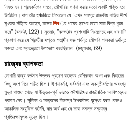
নিহত হন। গ্রহবর্মণের সময়ে, মৌখারিরা গণনা করার মতো একটি শক্তি হয়ে
উঠেছিল। বাণ তাঁর হর্ষচরিতে লিখেছেন যে "এখন সমস্ত রাজকীয় বাড়ির শীর্ষে
মুখরারা দাঁড়িয়ে আছেন, যাদের
শিব
ের পায়ের ছাপের মতো সারা বিশ্ব পূজা
করে" (বনভট্ট, 122)। সুতরাং, "বনভট্টের প্রশংসাটি নিঃসন্দেহে এই ধারণাটি
প্রকাশ করে যে খ্রিস্টীয় সপ্তম শতাব্দীর শুরু পর্যন্ত মৌখারি শাসকরা দুর্দান্ত
ক্ষমতা এবং স্বতন্ত্রতা উপভোগ করেছিলেন" (মজুমদার, 69)।
রাজ্যের ব্যাপকতা
মৌখারি রাজ্য বর্তমান উত্তর প্রদেশ রাজ্যের বেশিরভাগ অংশ এবং বিহারের
কিছু অংশ নিয়ে গঠিত ছিল। ঈশনাবর্মণ, সর্ববর্মণ এবং অবন্তীবর্মণের অসংখ্য
মুদ্রা পাওয়া গেছে যা উত্তর-পূর্ব ভারতে মৌখারিদের রাজনৈতিক আধিপত্যের
প্রমাণ দেয়। সুলিকা ও অন্ধ্রদের বিরুদ্ধে ঈশবর্মনের যুদ্ধের ফলে কোনও
আঞ্চলিক সংযুক্তি ঘটেনি, যার অর্থ এই যে তারা সমস্ত সম্ভাব্য
প্রতিরক্ষামূলক যুদ্ধে ছিল।