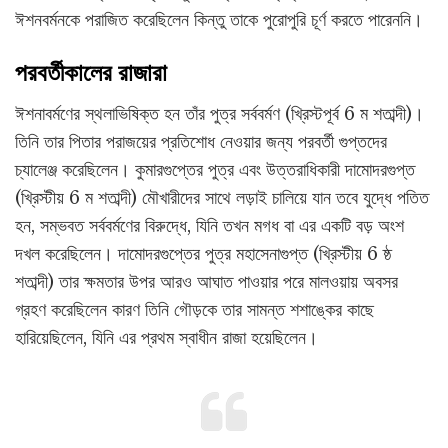
ঈশনবর্মনকে পরাজিত করেছিলেন কিন্তু তাকে পুরোপুরি চূর্ণ করতে পারেননি।
পরবর্তীকালের রাজারা
ঈশনাবর্মণের স্থলাভিষিক্ত হন তাঁর পুত্র সর্ববর্মণ (খ্রিস্টপূর্ব 6 ম শতাব্দী)।
তিনি তার পিতার পরাজয়ের প্রতিশোধ নেওয়ার জন্য পরবর্তী গুপ্তদের
চ্যালেঞ্জ করেছিলেন। কুমারগুপ্তের পুত্র এবং উত্তরাধিকারী দামোদরগুপ্ত
(খ্রিস্টীয় 6 ম শতাব্দী) মৌখারীদের সাথে লড়াই চালিয়ে যান তবে যুদ্ধে পতিত
হন, সম্ভবত সর্ববর্মণের বিরুদ্ধে, যিনি তখন মগধ বা এর একটি বড় অংশ
দখল করেছিলেন। দামোদরগুপ্তের পুত্র মহাসেনাগুপ্ত (খ্রিস্টীয় 6 ষ্ঠ
শতাব্দী) তার ক্ষমতার উপর আরও আঘাত পাওয়ার পরে মালওয়ায় অবসর
গ্রহণ করেছিলেন কারণ তিনি গৌড়কে তার সামন্ত শশাঙ্কের কাছে
হারিয়েছিলেন, যিনি এর প্রথম স্বাধীন রাজা হয়েছিলেন।