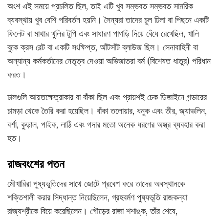
অংশ এই সময়ে প্রচলিত ছিল, তাই এটি খুব সম্ভবত সম্ভবত সামরিক
ব্যবস্থায় খুব বেশি পরিবর্তন হয়নি। সৈন্যরা তাদের চুল ঢিলা বা পিছনে একটি
ফিলেট বা মাথার খুলির টুপি এবং সাধারণ পাগড়ি দিয়ে বেঁধে রেখেছিল, খালি
বুকে ক্রস বেল্ট বা একটি সংক্ষিপ্ত, আঁটসাঁট ব্লাউজ ছিল। সেনাবাহিনী বা
অন্যান্য কর্মকর্তাদের নেতৃত্ব দেওয়া অভিজাতরা বর্ম (বিশেষত ধাতুর) পরিধান
করত।
ঢালগুলি আয়তক্ষেত্রাকার বা বাঁকা ছিল এবং প্রায়শই চেক ডিজাইনে গন্ডারের
চামড়া থেকে তৈরি করা হয়েছিল। বাঁকা তলোয়ার, ধনুক এবং তীর, জ্যাভলিন,
বর্শা, কুড়াল, পাইক, লাঠি এবং গদার মতো অনেক ধরণের অস্ত্র ব্যবহার করা
হত।
রাজবংশের পতন
মৌখারিরা পুষ্যভূতিদের সাথে জোটে প্রবেশ করে তাদের অবস্থানকে
শক্তিশালী করার সিদ্ধান্ত নিয়েছিলেন, গ্রহবর্মণ পুষ্যভূতি রাজকন্যা
রাজ্যশ্রীকে বিয়ে করেছিলেন। গৌড়ের রাজা শশাঙ্ক, তাঁর শেষে,