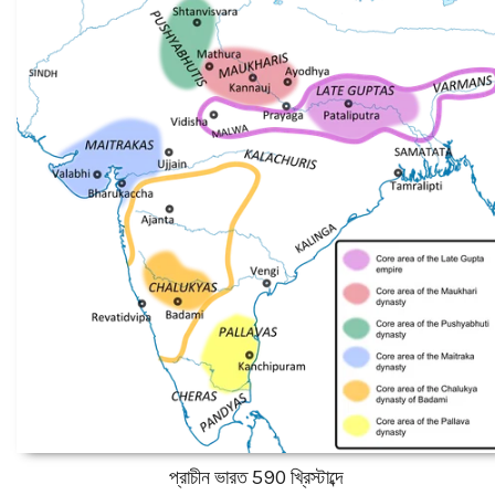
প্রাচীন ভারত 590 খ্রিস্টাব্দে