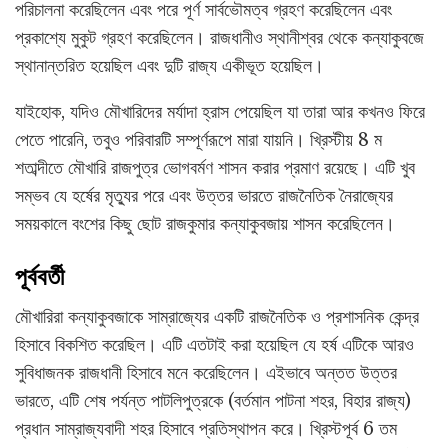
পরিচালনা করেছিলেন এবং পরে পূর্ণ সার্বভৌমত্ব গ্রহণ করেছিলেন এবং
প্রকাশ্যে মুকুট গ্রহণ করেছিলেন। রাজধানীও স্থানীশ্বর থেকে কন্যাকুবজে
স্থানান্তরিত হয়েছিল এবং দুটি রাজ্য একীভূত হয়েছিল।
যাইহোক, যদিও মৌখারিদের মর্যাদা হ্রাস পেয়েছিল যা তারা আর কখনও ফিরে
পেতে পারেনি, তবুও পরিবারটি সম্পূর্ণরূপে মারা যায়নি। খ্রিস্টীয় 8 ম
শতাব্দীতে মৌখারি রাজপুত্র ভোগবর্মণ শাসন করার প্রমাণ রয়েছে। এটি খুব
সম্ভব যে হর্ষের মৃত্যুর পরে এবং উত্তর ভারতে রাজনৈতিক নৈরাজ্যের
সময়কালে বংশের কিছু ছোট রাজকুমার কন্যাকুবজায় শাসন করেছিলেন।
পূর্ববর্তী
মৌখারিরা কন্যাকুবজাকে সাম্রাজ্যের একটি রাজনৈতিক ও প্রশাসনিক কেন্দ্র
হিসাবে বিকশিত করেছিল। এটি এতটাই করা হয়েছিল যে হর্ষ এটিকে আরও
সুবিধাজনক রাজধানী হিসাবে মনে করেছিলেন। এইভাবে অন্তত উত্তর
ভারতে, এটি শেষ পর্যন্ত পাটলিপুত্রকে (বর্তমান পাটনা শহর, বিহার রাজ্য)
প্রধান সাম্রাজ্যবাদী শহর হিসাবে প্রতিস্থাপন করে। খ্রিস্টপূর্ব 6 তম