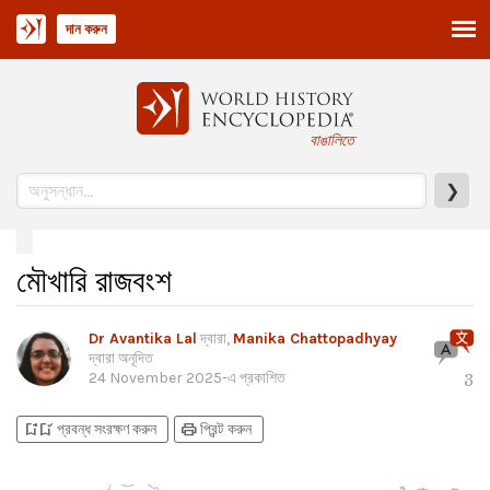
দান করুন
বাঙালিতে
❯
মৌখারি রাজবংশ
Dr Avantika Lal
দ্বারা,
Manika Chattopadhyay
দ্বারা অনূদিত
24 November 2025
-এ প্রকাশিত
3
bookmark_add
bookmark_added
print
প্রবন্ধ সংরক্ষণ করুন
প্রিন্ট করুন