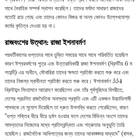
সাথে বৈবাহিক সম্পর্ক স্থাপন করেছিল। তাদের মর্যাদা সাধারণ রাজাদের
মতোই রয়ে গেছে এবং তাদের কোনও বিজয় বা অন্য কোনও উল্লেখযোগ্য
কর্মের কৃতিত্ব দেওয়া হয় না।
রাজবংশের উত্থান: রাজা ইশনাবর্মণ
পরবর্তীকালের গুপ্তদের সাথে চুক্তি সময়ের সাথে সাথে পরিবর্তিত হয়েছিল
কারণ ঈশ্বরবর্মণের পুত্র এবং উত্তরাধিকারী রাজা ঈশনাবর্মণ (খ্রিস্টীয় 6 ম
শতাব্দী) এর অধীনে, মৌখারিরা তাদের ক্ষমতা প্রতিষ্ঠা করতে শুরু করে এবং
তাদের নিজস্ব স্বাধীনতা প্রতিষ্ঠা করতে শুরু করে। ঈশানাবর্মণ 554
খ্রিস্টাব্দে সিংহাসনে আরোহণ করেছিলেন এবং তাঁর পূর্বসূরিদের বিপরীতে,
দেশের প্রচলিত রাজনৈতিক অবস্থার প্রকৃতি এবং এটি একজন উচ্চাভিলাষী
শাসককে যে সুযোগ দিয়েছিল তা দ্রুত উপলব্ধি করতে পেরেছিলেন, কারণ
"গুপ্ত শক্তির ধীরে ধীরে দুর্বল হওয়ার ফলে দেশের বিভিন্ন অংশে তাদের
সামন্তদের নিজেদের মধ্যে প্রতিদ্বন্দ্বিতা এবং শত্রুতার অনুভূতি তৈরি
হয়েছিল। রাজনৈতিক আধিপত্যের জন্য তাদের আকাঙ্ক্ষার মাধ্যমে" (বাসক,