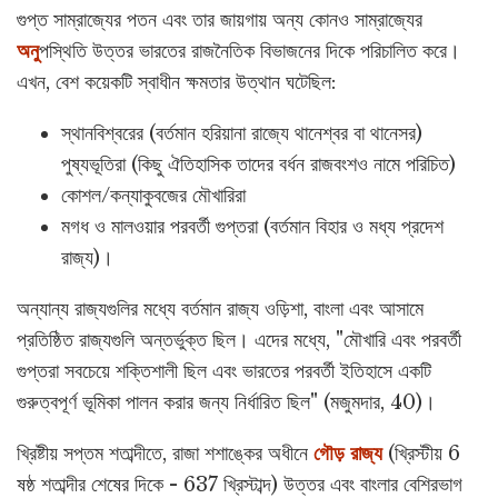
গুপ্ত সাম্রাজ্যের পতন এবং তার জায়গায় অন্য কোনও সাম্রাজ্যের
অনু
পস্থিতি উত্তর ভারতের রাজনৈতিক বিভাজনের দিকে পরিচালিত করে।
এখন, বেশ কয়েকটি স্বাধীন ক্ষমতার উত্থান ঘটেছিল:
স্থানবিশ্বরের (বর্তমান হরিয়ানা রাজ্যে থানেশ্বর বা থানেসর)
পুষ্যভূতিরা (কিছু ঐতিহাসিক তাদের বর্ধন রাজবংশও নামে পরিচিত)
কোশল/কন্যাকুবজের মৌখারিরা
মগধ ও মালওয়ার পরবর্তী গুপ্তরা (বর্তমান বিহার ও মধ্য প্রদেশ
রাজ্য)।
অন্যান্য রাজ্যগুলির মধ্যে বর্তমান রাজ্য ওড়িশা, বাংলা এবং আসামে
প্রতিষ্ঠিত রাজ্যগুলি অন্তর্ভুক্ত ছিল। এদের মধ্যে, "মৌখারি এবং পরবর্তী
গুপ্তরা সবচেয়ে শক্তিশালী ছিল এবং ভারতের পরবর্তী ইতিহাসে একটি
গুরুত্বপূর্ণ ভূমিকা পালন করার জন্য নির্ধারিত ছিল" (মজুমদার, 40)।
খ্রিষ্টীয় সপ্তম শতাব্দীতে, রাজা শশাঙ্কের অধীনে
গৌড় রাজ্য
(খ্রিস্টীয় 6
ষষ্ঠ শতাব্দীর শেষের দিকে - 637 খ্রিস্টাব্দ) উত্তর এবং বাংলার বেশিরভাগ