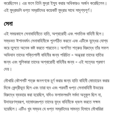
করেছিলেন। এর ফলে তিনি মুদ্রা ইস্যু করার অধিকারও অর্জন করেছিলেন।
এই মুদ্রাগুলি গুপ্ত সম্রাটদের কয়েকটি মুদ্রার সাথে সাদৃশ্যপূর্ণ।
সেনা
এই সময়কালে সেনাবাহিনীতে হাতি, অশ্বারোহী এবং পদাতিক বাহিনী ছিল।
সম্ভবত ঈশানবর্মন সেনাবাহিনীকে পুনর্গঠিত করতে এবং এটিকে যুদ্ধের যোগ্য
করে তুলতে অনেক কষ্ট করতে পারতেন। অগণিত শত্রুর বিরুদ্ধে তাঁর সফল
অভিযান তাদের শক্তিশালী বাহিনীর জন্য পরিচিত - অন্ধ্ররা তাদের হাতির
জন্য এবং সুলিকারা তাদের অশ্বারোহী বাহিনীর জন্য - এই সত্যের প্রমাণ
দেয়।
মৌখারি কৌশলটি শত্রু জনগণকে চূর্ণ করার জন্য হাতি বাহিনী মোতায়েন করার
দিকে কেন্দ্রীভূত ছিল এবং তারা হুন এবং পরবর্তী গুপ্ত সেনাবাহিনী উভয়ের
বিরুদ্ধে ব্যবহার করা হয়েছিল, যদিও ফলাফলগুলি সর্বদা অনুকূল ছিল না,
উদাহরণস্বরূপ, দামোদরগুপ্ত তাদের যুদ্ধ বাহিনীকে ধ্বংস করতে সক্ষম
হয়েছিল। এটিও খুব সম্ভব যে গুপ্ত সম্রাটদের সামন্ত হিসাবে মৌখারিরা