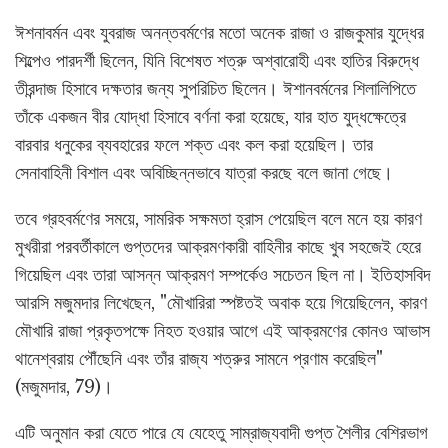
ঈশনাবর্মন এবং যুবরাজ অনন্তবর্মণের মতো অনেক রাজা ও রাজকুমার যুদ্ধের
শিল্পেও পারদর্শী ছিলেন, যিনি বিশেষত শত্রু অশ্বারোহী এবং হাতির বিরুদ্ধে
তীরন্দাজ হিসাবে দক্ষতার জন্য সুপরিচিত ছিলেন। ঈশানবর্মনের শিলালিপিতে
তাঁকে একজন বীর যোদ্ধা হিসাবে বর্ণনা করা হয়েছে, যার হাত যুদ্ধক্ষেত্রে
বারবার ধনুকের ব্যবহারের ফলে শক্ত এবং কল করা হয়েছিল। তার
সেনাবাহিনী বিশাল এবং অবিচ্ছিন্নভাবে যাত্রা করছে বলে জানা গেছে।
তবে গ্রহবর্মণের সময়ে, সামরিক সক্ষমতা হ্রাস পেয়েছিল বলে মনে হয় কারণ
মুখরীরা পরবর্তীকালে গুপ্তদের আক্রমণকারী বাহিনীর কাছে খুব সহজেই হেরে
গিয়েছিল এবং তারা আসন্ন আক্রমণ সম্পর্কেও সচেতন ছিল না। ইতিহাসবিদ
আরসি মজুমদার লিখেছেন, "মৌখারিরা স্পষ্টতই অবাক হয়ে গিয়েছিলেন, কারণ
মৌখারি রাজা প্রকৃতপক্ষে নিহত হওয়ার আগে এই আক্রমণের কোনও আভাস
থানেশ্বরায় পৌঁছেনি এবং তাঁর রাজ্য শত্রুর সামনে প্রণাম করেছিল"
(মজুমদার, 79)।
এটি অনুমান করা যেতে পারে যে যেহেতু সাম্রাজ্যবাদী গুপ্ত শৈলীর বেশিরভাগ