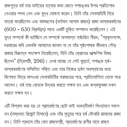
রাজপুত্র হর্ষ তার ভাইয়ের হত্যার কথা জেনে শশাঙ্কের উপর প্রতিশোধ
নেওয়ার শপথ নেন এবং যুদ্ধ ঘোষণা করেন। তিনি তাঁর সেনাবাহিনী নিয়ে
যাত্রা করেছিলেন এবং কামরূপের (বর্তমান আসাম রাজ্য) রাজা ভাস্করবর্মনের
(600 - 650 খ্রিস্টাব্দ) সাথে একটি চুক্তি সম্পাদন করেছিলেন। এই
যুদ্ধ সম্পর্কে কী ঘটেছিল সে সম্পর্কে অসমাপ্ত হর্ষচরিত নীরব; "প্রকৃতপক্ষে,
দরবারের কবি এমনকি আমাদের জানান না যে তাঁর পৃষ্ঠপোষক কীভাবে গৌড়
রাজার বিরুদ্ধে পদক্ষেপ নিয়েছিলেন, যিনি তাঁর ক্রোধের তাত্ক্ষণিক বিষয়
ছিলেন" (ত্রিপাঠী, 296)। দেখা যাচ্ছে যে সেই মুহুর্তে, শশাঙ্ক হর্ষ-
ভাস্করবর্মণের সম্মিলিত শক্তি এবং তার নিজের দুর্বল অবস্থানের ভয়ে
বিশেষত মিত্র মালওয়া সেনাবাহিনীর পরাজয়ের পরে, প্রতিযোগিতা থেকে সরে
আসেন। হর্ষ তার বোনকে উদ্ধার করতে সক্ষম হন এবং কন্যাকুবজা দখল
করতে সক্ষম হন।
এটি বিশ্বাস করা হয় যে গ্রাহবর্মণের ছোট ভাই অবন্তীবর্মণ সিংহাসনে সফল
হন (সম্ভবত রিজেন্ট হিসাবে) এবং তাঁর মৃত্যুর পরে হর্ষ মৌখারি রাজ্যের রাজা
হন। তিনি প্রথমে তাঁর বোন রাজ্যশ্রী, গ্রহবর্মণের রাণীর নামে রাজ্য