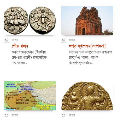
সংজ্ঞা
সংজ্ঞা
গৌড় রাজ্য
গুপ্ত স্থাপত্য[সম্পাদনা]
গুপ্ত সাম্রাজ্যের (খ্রিস্টীয়
উত্তর মধ্য ভারতে গুপ্ত রাজবংশ
3য়-6য় শতাব্দী) রাজনৈতিক
(চতুর্থ-6 শতক) প্রথম
বিভাজনের...
উদ্দেশ্যমূলকভাবে...
সংজ্ঞা
সংজ্ঞা