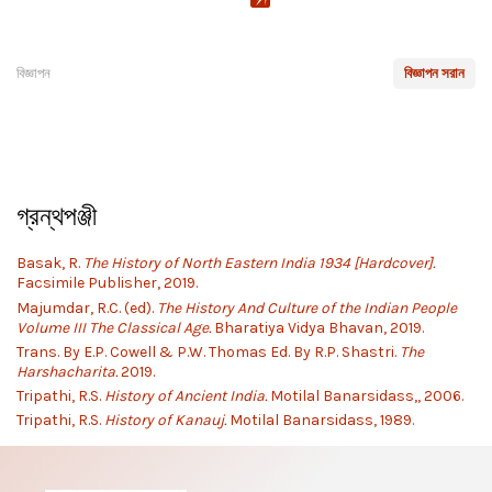
বিজ্ঞাপন
বিজ্ঞাপন সরান
গ্রন্থপঞ্জী
Basak, R.
The History of North Eastern India 1934 [Hardcover].
Facsimile Publisher, 2019.
Majumdar, R.C. (ed).
The History And Culture of the Indian People
Volume III The Classical Age.
Bharatiya Vidya Bhavan, 2019.
Trans. By E.P. Cowell & P.W. Thomas Ed. By R.P. Shastri.
The
Harshacharita.
2019.
Tripathi, R.S.
History of Ancient India.
Motilal Banarsidass,, 2006.
Tripathi, R.S.
History of Kanauj.
Motilal Banarsidass, 1989.