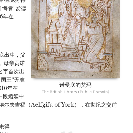
哈德克努特
“忏悔者”爱德
66年在
底出生，父
），母亲贡诺
名字首次出
了国王“无准
诺曼底的艾玛
016年在
The British Library (Public Domain)
一段婚姻中
吉福（Aelfgifu of York），在世纪之交前
未得