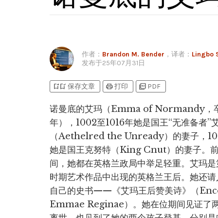
作者
：
Brandon M. Bender
，译者：
Lingbo 
发布于
25年07月31日
bookmark_add
bookmark_added
print
picture_as_pdf
保存文章
打印
PDF
诺曼底的艾玛（Emma of Normandy，卒
年），1002至1016年她是国王“无准备者”
（Aethelred the Unready）的妻子，10
她是国王克努特（King Cnut）的妻子。
间，她都在英格兰政局中举足轻重。艾玛是
时期艺术作品中出现的英格兰王后。她还请
自己的史书——《艾玛王后赞美诗》（Enc
Emmae Reginae）。她在位期间见证