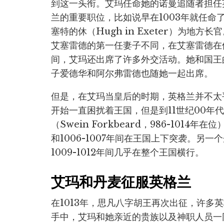
到这一头衔。艾玛任命她的诺曼追随者担任
兰的重要职位，比如说早在1003年就任命
塞特的休（Hugh in Exeter）为地方长
艾塞雷德的第一任妻子不同，在艾塞雷德在
间，艾玛还出席了许多外交活动。她和国王
子爱德华和阿尔弗雷德也随她一起出席。
但是，在艾玛当皇后的时期，英格兰并不太
开始一直困扰着王国，但是到11世纪00年
（Swein Forkbeard，986-1014
和1006-1007年间在王国上下突袭。另一个丹
1009-1012年间几乎在整个王国横行。
艾玛和丹麦征服英格兰
在1013年，思凡八字胡王再次出征，许多
手中，艾玛和她亲近的贵族以及神职人员一