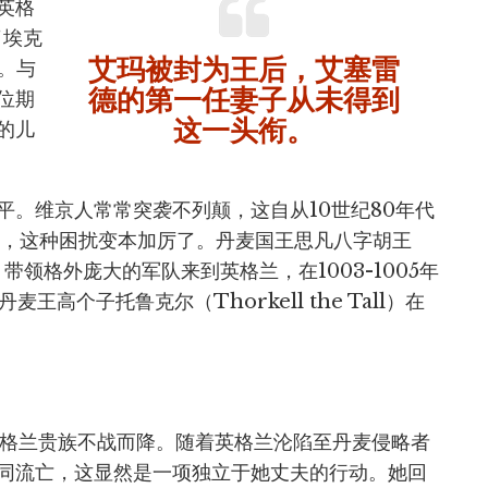
英格
了埃克
艾玛被封为王后，艾塞雷
官。与
德的第一任妻子从未得到
位期
这一头衔。
的儿
平。维京人常常突袭不列颠，这自从10世纪80年代
代，这种困扰变本加厉了。丹麦国王思凡八字胡王
年在位）带领格外庞大的军队来到英格兰，在1003-1005年
麦王高个子托鲁克尔（Thorkell the Tall）在
英格兰贵族不战而降。随着英格兰沦陷至丹麦侵略者
同流亡，这显然是一项独立于她丈夫的行动。她回