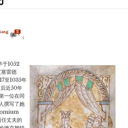
Song
4
于1052
艾塞雷德
17至1035年
前后近50年
第一位在同
人撰写了她
omium
了两任丈夫的