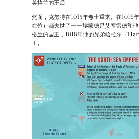
英格兰的王后。
然而，克努特在1015年卷土重来。在101
在位）都去世了——埃蒙德是艾塞雷德和他
格兰的国王，1018年他的兄弟哈拉尔（Ha
王。