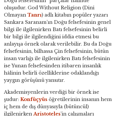
Doğu felsefesinin “parçalar hâlinde”
oluşudur. God Without Religion (Dini
Olmayan
Tanrı
) adlı kitabın popüler yazarı
Sankara Saranam’ın Doğu felsefesinin genel
bilgi ile ilgilenirken Batı felsefesinin belirli
bir bilgi ile ilgilendiğini iddia etmesi bu
anlayışa örnek olarak verilebilir. Bu da Doğu
felsefesinin, bilhassa Çin felsefesinin, bütün
insan varlığı ile ilgilenirken Batı felsefesinin
ise Yunan felsefesinden itibaren insanlık
hâlinin belirli özelliklerine odaklandığı
yaygın görüşünü yansıtır.
Akademisyenlerin verdiği bir örnek ise
şudur:
Konfüçyüs
öğretilerinin insanın hem
iç hem de dış dünyasıyla (bütüncül)
ilgilenirken
Aristoteles
’in çalışmaları