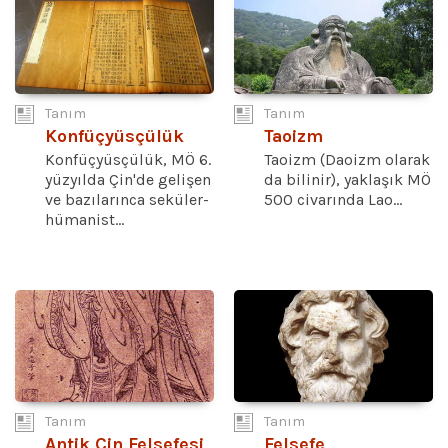
Tanım
Tanım
Konfüçyüsçülük
Taoizm
Konfüçyüsçülük, MÖ 6.
Taoizm (Daoizm olarak
yüzyılda Çin'de gelişen
da bilinir), yaklaşık MÖ
ve bazılarınca seküler-
500 civarında Lao...
hümanist...
Tanım
Tanım
Antik Çin Felsefesi
Felsefe