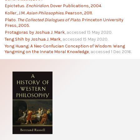
Epictetus.
Enchiridion.
Dover Publications, 2004.
Koller, J.M.
Asian Philosophies.
Pearson, 2011.
Plato.
The Collected Dialogues of Plato.
Princeton University
Press, 2005.
Protagoras by Joshua J. Mark
, accessed 15 May 2020.
Teng Shih by Joshua J. Mark
, accessed 15 May 2020.
Yong Huang: A Neo-Confucian Conception of Wisdom: Wang
Yangming on the Innate Moral Knowledge
, accessed 1 Dec 2016.