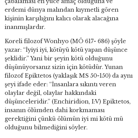
çabalaması en yüce amaç olduğuna ve
erdemi dünya malından kıymetli gören
kişinin karşılığını kalıcı olarak alacağına
inanmışlardır.
Koreli filozof Wonhyo (MÖ 617- 686) şöyle
yazar: “İyiyi iyi, kötüyü kötü yapan düşünce
şeklidir.” Yani bir şeyin kötü olduğunu
düşünüyorsanız sizin için kötüdür. Yunan
filozof Epiktetos (yaklaşık MS 50-150) da aynı
şeyi ifade eder: “İnsanlara sıkıntı veren
olaylar değil, olaylar hakkındaki
düşünceleridir.” (Enchiridion, I:V) Epiktetos,
insanın ölümden dahi korkmaması
gerektiğini çünkü ölümün iyi mi kötü mü
olduğunu bilmediğini söyler.