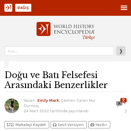
BAĞIŞ
Türkçe
❯
Doğu ve Batı Felsefesi
Arasındaki Benzerlikler
Yazan
:
Emily Mark
, Çeviren: Ceren Nur
Durmuş
24 Mart 2022
tarihinde yayınlandı
7
bookmark_add
bookmark_added
headphones
print
Makaleyi Kaydet
Sesli Versiyon
Yazdır