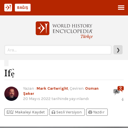
BAĞIŞ
Türkçe
❯
Ifẹ̀
Yazan
:
Mark Cartwright
, Çeviren:
Osman
Şeker
20 Mayıs 2022
tarihinde yayınlandı
4
bookmark_add
bookmark_added
headphones
print
Makaleyi Kaydet
Sesli Versiyon
Yazdır