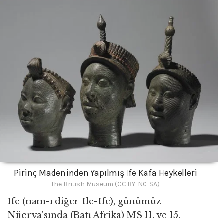
Pirinç Madeninden Yapılmış Ife Kafa Heykelleri
The British Museum (CC BY-NC-SA)
Ife (nam-ı diğer Ile-Ife), günümüz
Nijerya'sında (Batı Afrika) MS 11. ve 15.