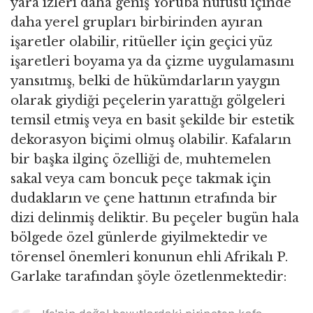
yara izleri daha geniş Yoruba nüfusu içinde
daha yerel grupları birbirinden ayıran
işaretler olabilir, ritüeller için geçici yüz
işaretleri boyama ya da çizme uygulamasını
yansıtmış, belki de hükümdarların yaygın
olarak giydiği peçelerin yarattığı gölgeleri
temsil etmiş veya en basit şekilde bir estetik
dekorasyon biçimi olmuş olabilir. Kafaların
bir başka ilginç özelliği de, muhtemelen
sakal veya cam boncuk peçe takmak için
dudakların ve çene hattının etrafında bir
dizi delinmiş deliktir. Bu peçeler bugün hala
bölgede özel günlerde giyilmektedir ve
törensel önemleri konunun ehli Afrikalı P.
Garlake tarafından şöyle özetlenmektedir: