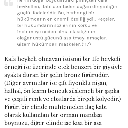
Ife'nin doğal boyutlardaki pirinçten kafa
heykelleri, ilahi otoriteden doğan dinginliğin
güçlü ifadeleridir. Bu, herhangi bir
hükümdarın en önemli özelliğiydi… Peçeler,
bir hükümdarın sözlerinin korku ve
incinmeye neden olma olasılığının
olağanüstü gücünü azaltmayı amaçlar.
Gizem hükümdarı maskeler
.
(117)
Kafa heykeli olmayan istisnai bir Ife heykeli
örneği ise üzerinde etek benzeri bir giysiyle
ayakta duran bir şefin bronz figürüdür.
(Diğer ayrıntılar ise çift fiyonklu nişan,
halhal, ön kısmı boncuk süslemeli bir şapka
ve çeşitli renk ve ebatlarda birçok kolyedir.)
Figür, bir elinde muhtemelen ilaç kabı
olarak kullanılan bir orman mandası
boynuzu, diğer elinde ise kısa bir asa