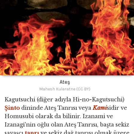
Ateş
Mahesh Kularatne (CC BY)
Kagutsuchi (diğer adıyla Hi-no-Kagutsuchi)
Şinto
dininde Ateş Tanrısı veya
Kami
sidir ve
Homusubi olarak da bilinir. Izanami ve
Izanagi'nin oğlu olan Ateş Tanrısı, başta sekiz
savaşçı
tanrı
ve sekiz dağ tanrısı olmak üzere