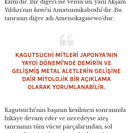
kami’dir. Bir diğeri ise Venüs'ün, yani Akşam
Yıldızı'nın
kami
'si Amatsumikaboshi'dir. Bu
tanrının diğer adı Amenokagasewo'dur.
KAGUTSUCHİ MİTLERİ JAPONYA'NIN
YAYOİ DÖNEMİ'NDE DEMİRİN VE
GELİŞMİŞ METAL ALETLERİN GELİŞİNE
DAİR MİTOLOJİK BİR AÇIKLAMA
OLARAK YORUMLANABİLİR.
Kagutsuchi'nin başının kesilmesi sonrasında
hikâye devam eder ve neredeyse ateş
tanrısının tüm vücut parçalarından, sol