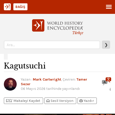
BAĞIŞ
Türkçe
❯
Kagutsuchi
Yazan
:
Mark Cartwright
, Çeviren:
Tamer
Sezer
06 Mayıs 2026
tarihinde yayınlandı
4
bookmark_add
bookmark_added
headphones
print
Makaleyi Kaydet
Sesli Versiyon
Yazdır