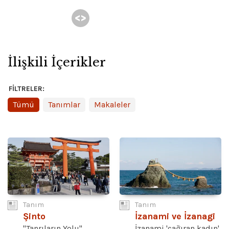
İlişkili İçerikler
FILTRELER:
Tümü
Tanımlar
Makaleler
Tanım
Tanım
Şinto
İzanami ve İzanagi
"Tanrıların Yolu"
İzanami 'çağıran kadın'