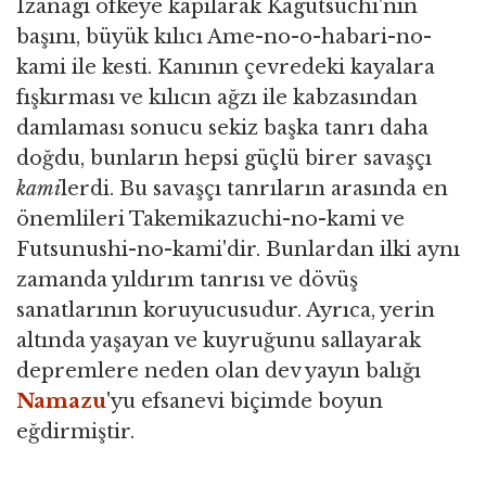
Izanagi öfkeye kapılarak Kagutsuchi'nin
başını, büyük kılıcı Ame-no-o-habari-no-
kami ile kesti. Kanının çevredeki kayalara
fışkırması ve kılıcın ağzı ile kabzasından
damlaması sonucu sekiz başka tanrı daha
doğdu, bunların hepsi güçlü birer savaşçı
kami
lerdi. Bu savaşçı tanrıların arasında en
önemlileri Takemikazuchi-no-kami ve
Futsunushi-no-kami'dir. Bunlardan ilki aynı
zamanda yıldırım tanrısı ve dövüş
sanatlarının koruyucusudur. Ayrıca, yerin
altında yaşayan ve kuyruğunu sallayarak
depremlere neden olan dev yayın balığı
Namazu
'yu efsanevi biçimde boyun
eğdirmiştir.