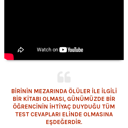
BİRİNİN MEZARINDA ÖLÜLER İLE İLGİLİ
BİR KİTABI OLMASI, GÜNÜMÜZDE BİR
ÖĞRENCİNİN İHTİYAÇ DUYDUĞU TÜM
TEST CEVAPLARI ELİNDE OLMASINA
EŞDEĞERDİR.