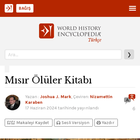
BAĞIŞ
Türkçe
❯
Mısır Ölüler Kitabı
Yazan
:
Joshua J. Mark
, Çeviren:
Nizamettin
Karaben
17 Haziran 2024
tarihinde yayınlandı
6
bookmark_add
bookmark_added
headphones
print
Makaleyi Kaydet
Sesli Versiyon
Yazdır