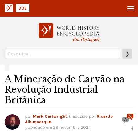
DOE
Em Português
❯
A Mineração de Carvão na
Revolução Industrial
Britânica
por
Mark Cartwright
, traduzido por
Ricardo
Albuquerque
publicado em
28 novembro 2024
4