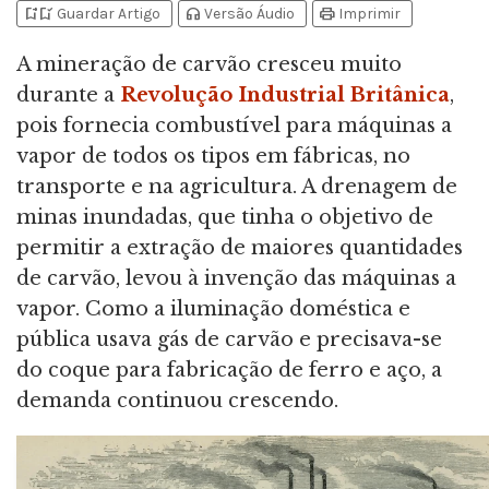
bookmark_add
bookmark_added
headphones
print
Guardar Artigo
Versão Áudio
Imprimir
A mineração de carvão cresceu muito
durante a
Revolução Industrial Britânica
,
pois fornecia combustível para máquinas a
vapor de todos os tipos em fábricas, no
transporte e na agricultura. A drenagem de
minas inundadas, que tinha o objetivo de
permitir a extração de maiores quantidades
de carvão, levou à invenção das máquinas a
vapor. Como a iluminação doméstica e
pública usava gás de carvão e precisava-se
do coque para fabricação de ferro e aço, a
demanda continuou crescendo.