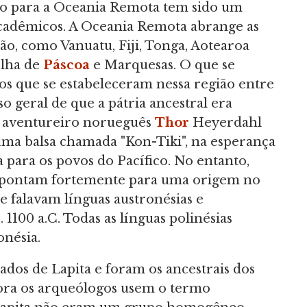
o para a Oceania Remota tem sido um
cadêmicos. A Oceania Remota abrange as
mão, como Vanuatu, Fiji, Tonga, Aotearoa
Ilha de
Páscoa
e Marquesas. O que se
os que se estabeleceram nessa região entre
o geral de que a pátria ancestral era
do aventureiro norueguês
Thor
Heyerdahl
 uma balsa chamada "Kon-Tiki", na esperança
para os povos do Pacífico. No entanto,
 apontam fortemente para uma origem no
e falavam línguas austronésias e
. 1100 a.C. Todas as línguas polinésias
nésia.
dos de Lapita e foram os ancestrais dos
bora os arqueólogos usem o termo