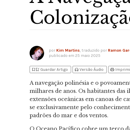
Colonizaçã
por
Kim Martins
, traduzido por
Ramon Gar
publicado em
25 maio 2025
bookmark_add
bookmark_added
headphones
print
Guardar Artigo
Versão Áudio
Imprimi
A navegação polinésia e o povoamen
milhares de anos. Os habitantes das i
extensões oceânicas em canoas de ca
se exclusivamente pelo conhecimento
padrões do mar e dos ventos.
O Oceano Pacífico cobre um terço da 