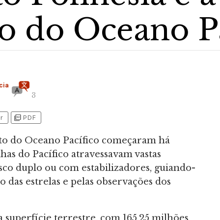
o do Oceano Pa
cia
3
picture_as_pdf
r
PDF
to do Oceano Pacífico começaram há
lhas do Pacífico atravessavam vastas
sco duplo ou com estabilizadores, guiando-
 das estrelas e pelas observações dos
superfície terrestre, com 165,25 milhões