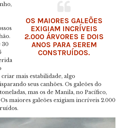
anho,
OS MAIORES GALEÕES
EXIGIAM INCRÍVEIS
ossos
2.000 ÁRVORES E DOIS
hão.
ANOS PARA SEREM
e 30
CONSTRUÍDOS.
5
erida
o
criar mais estabilidade, algo
isparando seus canhões. Os galeões do
toneladas, mas os de Manila, no Pacífico,
 Os maiores galeões exigiam incríveis 2.000
ruídos.