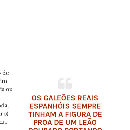
o de
bém
ês ou
OS GALEÕES REAIS
ESPANHÓIS SEMPRE
ada,
TINHAM A FIGURA DE
ro)
PROA DE UM LEÃO
na.