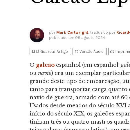
por
Mark Cartwright
, traduzido por
Ricard
publicado em
08 agosto 2024
bookmark_add
bookmark_added
headphones
print
Guardar Artigo
Versão Áudio
Imprimi
O
galeão
espanhol (em espanhol:
gal
ou
navío
) era um exemplar particul
grande deste tipo de embarcação, uti
tanto para transportar carga quanto
navio de guerra, armado com até 60 
Usados desde meados do século XVI a
início do século XIX, os galeões espa
tinham três ou quatro mastros quadr