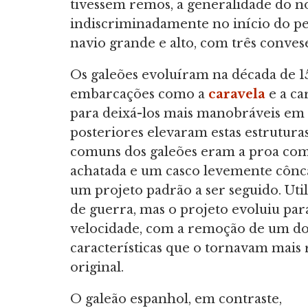
tivessem remos, a generalidade do n
indiscriminadamente no início do p
navio grande e alto, com três conves
Os galeões evoluíram na década de 15
embarcações como a
caravela
e a ca
para deixá-los mais manobráveis em a
posteriores elevaram estas estrutura
comuns dos galeões eram a proa com 
achatada e um casco levemente cônca
um projeto padrão a ser seguido. Ut
de guerra, mas o projeto evoluiu pa
velocidade, com a remoção de um dos
características que o tornavam mais 
original.
O galeão espanhol, em contraste,