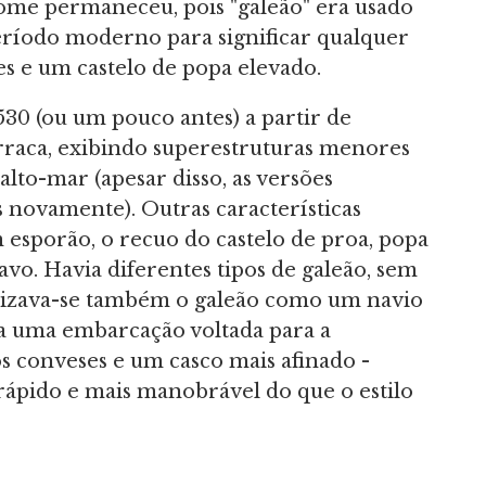
ome permaneceu, pois "galeão" era usado
eríodo moderno para significar qualquer
es e um castelo de popa elevado.
30 (ou um pouco antes) a partir de
rraca, exibindo superestruturas menores
lto-mar (apesar disso, as versões
s novamente). Outras características
esporão, o recuo do castelo de proa, popa
vo. Havia diferentes tipos de galeão, sem
ilizava-se também o galeão como um navio
ra uma embarcação voltada para a
 conveses e um casco mais afinado -
rápido e mais manobrável do que o estilo