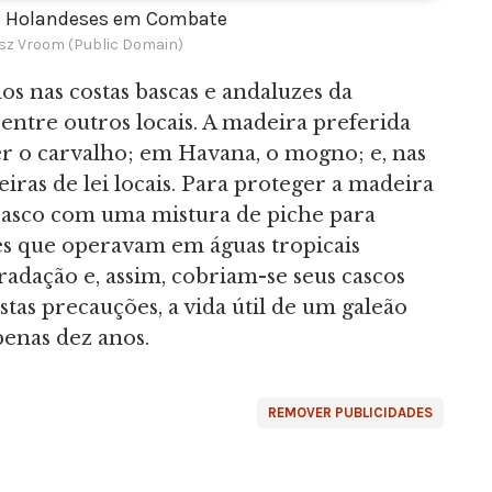
 e Holandeses em Combate
isz Vroom (Public Domain)
s nas costas bascas e andaluzes da
entre outros locais. A madeira preferida
er o carvalho; em Havana, o mogno; e, nas
iras de lei locais. Para proteger a madeira
o casco com uma mistura de piche para
ões que operavam em águas tropicais
radação e, assim, cobriam-se seus cascos
tas precauções, a vida útil de um galeão
penas dez anos.
REMOVER PUBLICIDADES