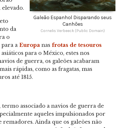
porão
 elevado.
Galeão Espanhol Disparando seus
eto
Canhões
nto da
Cornelis Verbeeck (Public Domain)
ra o
 para a
Europa
nas
frotas de tesouros
asiáticos para o México, estes nos
avios de guerra, os galeões acabaram
ais rápidas, como as fragatas, mas
os até 1815.
, termo associado a navios de guerra de
especialmente aqueles impulsionados por
e remadores. Ainda que os galeões não