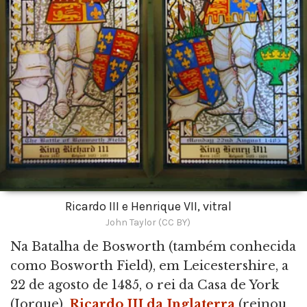
Ricardo III e Henrique VII, vitral
John Taylor (CC BY)
Na Batalha de Bosworth (também conhecida
como Bosworth Field), em Leicestershire, a
22 de agosto de 1485, o rei da Casa de York
(Iorque),
Ricardo III da Inglaterra
(reinou