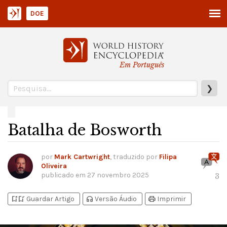
DOE
Em Português
❯
Batalha de Bosworth
por
Mark Cartwright
, traduzido por
Filipa
Oliveira
publicado em
27 novembro 2025
3
bookmark_add
bookmark_added
headphones
print
Guardar Artigo
Versão Áudio
Imprimir