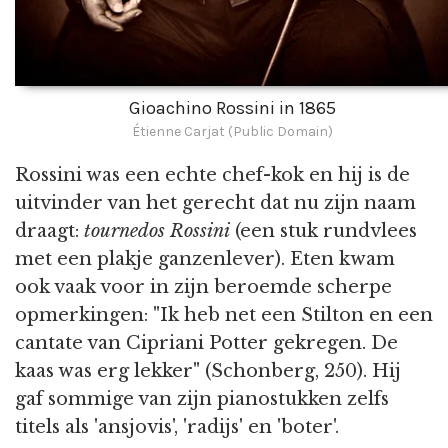
Gioachino Rossini in 1865
Étienne Carjat (Public Domain)
Rossini was een echte chef-kok en hij is de
uitvinder van het gerecht dat nu zijn naam
draagt:
tournedos Rossini
(een stuk rundvlees
met een plakje ganzenlever). Eten kwam
ook vaak voor in zijn beroemde scherpe
opmerkingen: "Ik heb net een Stilton en een
cantate van Cipriani Potter gekregen. De
kaas was erg lekker" (Schonberg, 250). Hij
gaf sommige van zijn pianostukken zelfs
titels als 'ansjovis', 'radijs' en 'boter'.