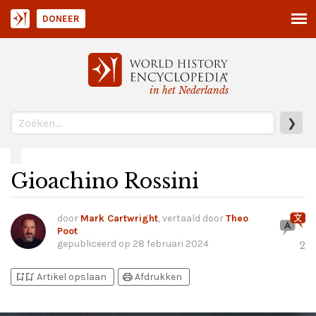
DONEER
in het Nederlands
❯
Gioachino Rossini
door
Mark Cartwright
, vertaald door
Theo
Poot
gepubliceerd op
28 februari 2024
2
bookmark_add
bookmark_added
print
Artikel opslaan
Afdrukken