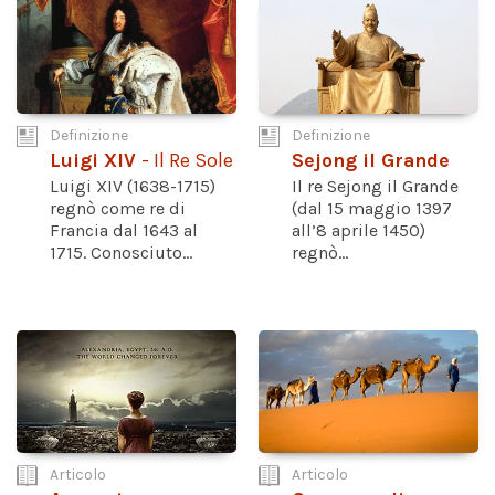
Definizione
Definizione
Luigi XIV
- Il Re Sole
Sejong il Grande
Luigi XIV (1638-1715)
Il re Sejong il Grande
regnò come re di
(dal 15 maggio 1397
Francia dal 1643 al
all’8 aprile 1450)
1715. Conosciuto...
regnò...
Articolo
Articolo