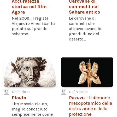
Accuratezza
Carovane di
storica nel film
cammelli nel
Agora
Sahara antico
Nel 2009, il regista
Le carovane di
Alejandro Amenábar ha
cammelli che
portato sul grande
attraversavano le
schermo...
grandi dune del
deserto...
Definizione
Definizione
Plauto
Pazuzu
- Il demone
mesopotamico della
Tito Maccio Plauto,
distruzione e della
meglio conosciuto
protezione
semplicemente come