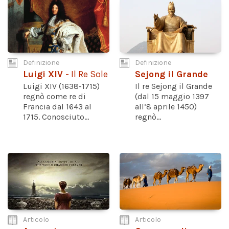
Definizione
Definizione
Luigi XIV
- Il Re Sole
Sejong il Grande
Luigi XIV (1638-1715)
Il re Sejong il Grande
regnò come re di
(dal 15 maggio 1397
Francia dal 1643 al
all’8 aprile 1450)
1715. Conosciuto...
regnò...
Articolo
Articolo