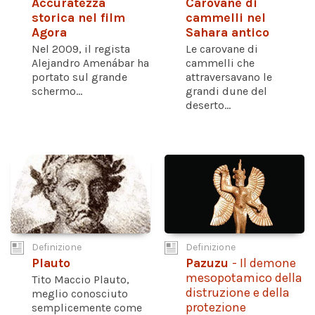
Accuratezza
Carovane di
storica nel film
cammelli nel
Agora
Sahara antico
Nel 2009, il regista
Le carovane di
Alejandro Amenábar ha
cammelli che
portato sul grande
attraversavano le
schermo...
grandi dune del
deserto...
Definizione
Definizione
Plauto
Pazuzu
- Il demone
mesopotamico della
Tito Maccio Plauto,
distruzione e della
meglio conosciuto
protezione
semplicemente come