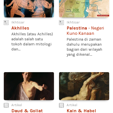
Ikhtisar
Ikhtisar
Akhilles
Palestina
- Negeri
Kuno Kanaan
Akhilles (atau Achilles)
adalah salah satu
Palestina di zaman
tokoh dalam mitologi
dahulu merupakan
dan...
bagian dari wilayah
yang dikenal...
Artikel
Artikel
Daud & Goliat
Kain & Habel