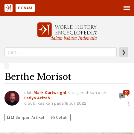
DONASI
dalam bahasa Indonesia
❯
Berthe Morisot
oleh
Mark Cartwright
, diterjemahkan oleh
Fatiya Azizah
dipublikasikan pada
18 Juli 2022
5
bookmark_add
bookmark_added
print
Simpan Artikel
Cetak