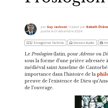
par
Guy Jackson
, traduit par
Babeth Étièv
publié le
01 décembre 2024
bookmark_add
bookmark_added
headphones
print
Enregistrer l'article
Version Audio
Im
Le
Proslogion
(latin, pour
Adresse
ou
Di
sous la forme d'une prière adressée 
médiéval saint Anselme de Cantorbéry 
importance dans l'histoire de la
phil
preuve de l'existence de Dieu qu'Ans
de l'ouvrage.