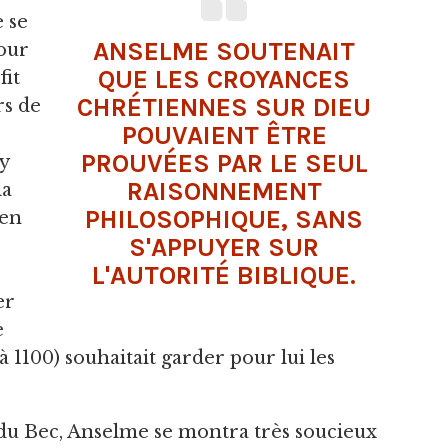
e se
ANSELME SOUTENAIT
pour
QUE LES CROYANCES
fit
CHRÉTIENNES SUR DIEU
rs de
POUVAIENT ÊTRE
PROUVÉES PAR LE SEUL
y
RAISONNEMENT
la
PHILOSOPHIQUE, SANS
 en
S'APPUYER SUR
L'AUTORITÉ BIBLIQUE.
er
e
à 1100) souhaitait garder pour lui les
é du Bec, Anselme se montra très soucieux