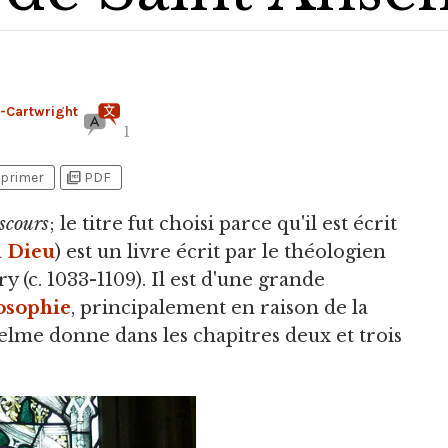
e-Cartwright
1
picture_as_pdf
primer
PDF
scours
; le titre fut choisi parce qu'il est écrit
à
Dieu
) est un livre écrit par le théologien
(c. 1033-1109). Il est d'une grande
osophie
, principalement en raison de la
elme donne dans les chapitres deux et trois