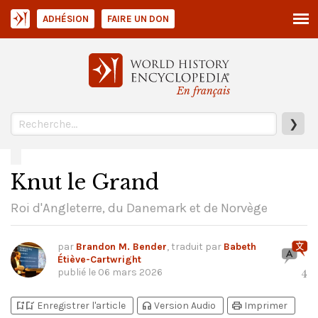
ADHÉSION
FAIRE UN DON
En français
❯
Knut le Grand
Roi d'Angleterre, du Danemark et de Norvège
par
Brandon M. Bender
, traduit par
Babeth
Étiève-Cartwright
publié le
06 mars 2026
4
bookmark_add
bookmark_added
headphones
print
Enregistrer l'article
Version Audio
Imprimer