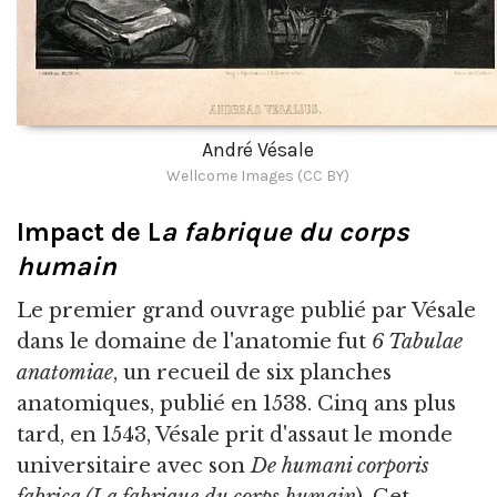
André Vésale
Wellcome Images (CC BY)
Impact de L
a fabrique du corps
humain
Le premier grand ouvrage publié par Vésale
dans le domaine de l'anatomie fut
6 Tabulae
anatomiae
, un recueil de six planches
anatomiques, publié en 1538. Cinq ans plus
tard, en 1543, Vésale prit d'assaut le monde
universitaire avec son
De humani corporis
fabrica
(La fabrique du corps
humain
). Cet