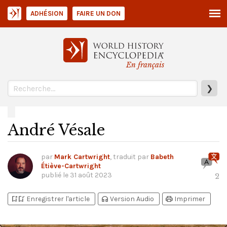
ADHÉSION
FAIRE UN DON
En français
❯
André Vésale
par
Mark Cartwright
, traduit par
Babeth
Étiève-Cartwright
publié le
31 août 2023
2
bookmark_add
bookmark_added
headphones
print
Enregistrer l'article
Version Audio
Imprimer