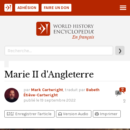
ADHÉSION
FAIRE UN DON
En français
❯
Marie II d'Angleterre
par
Mark Cartwright
, traduit par
Babeth
Étiève-Cartwright
publié le
19 septembre 2022
2
bookmark_add
bookmark_added
headphones
print
Enregistrer l'article
Version Audio
Imprimer