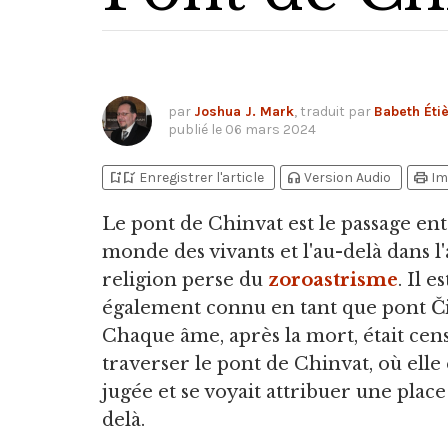
par
Joshua J. Mark
, traduit par
Babeth Éti
publié le
06 mars 2024
bookmark_add
bookmark_added
headphones
print
Enregistrer l'article
Version Audio
Im
Le pont de Chinvat est le passage ent
monde des vivants et l'au-delà dans l
religion perse du
zoroastrisme
.
Il es
également connu en tant que pont Či
Chaque âme, après la mort, était cen
traverser le pont de Chinvat, où elle 
jugée et se voyait attribuer une place
delà.