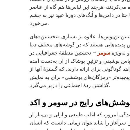
می‌کردند، هرچند این لباس‌ها هم گاه از عناصر
 حتا در دامن‌ها و لُنگ‌های دورۀ عبید نیز به چشم
می‌خورد.
ین تن‌پوش‌ها، علاوه بر بسیاری «نخستین»های
 پدیده‌هایی هستند که در گوشه‌های مختلف دنیا
 به‌ویژه
سومر
– نخستین منطقۀ جغرافیایی در
س پوشیدن و تزئینِ پوشاک از آن به‌دست آمده
د گوناگونی برای ارائه دارند، که گسترۀ آنها از
یچیده‌تر «رمزگان‌های پوششی» برای به نمایش
گذاشتن ردۀ اجتماعی را دربر می‌گیرد.
وشش‌های رایج در سومر و اکد
گی امروز، که اغلب طبیعی و ازلی و بی‌نیاز از
ن سرآغاز را شاید بتوان زمانی دانست که انسان