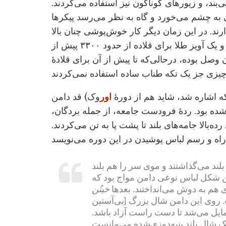
ی‌بند، و زیورهای گوناگون نیز استفاده می‌کردند.
ی به چشم می‌خورد و گاه به نظر می‌رسد پیکرها
رند. در این زمان دیگر کار خوش‌پوشی چنان بالا
گرفته بود که حتا به قلادۀ سگ‌ هم سرایت کرده بود، و یک آویز طلا برای قلاده از حدود ۳۳۰۰ پیش از
ن وصل بوده، درحالی‌که تا پیش از آن برای قلادۀ
که اشاره شد، شاید هم از دورۀ
اور
وک) قد دامن
 شده بود. ردۀ فرودست جامعه، از جمله بردگان،
‌بالا جامه‌های بلند تا پشت پا به تن می‌کردند.
بلند می‌گذاشتند و موی سر را هم بلند
ن شکل لباس نوعی دامن مواج بود که
 هم به دوش می‌انداختند. بعدها
خیتُن
بی‌آستین] یا دامن بلند راسته جای دامن مواج را گرفت. روی این دامن شال بزرگ
ایل می‌شد تا دست راست آزاد باشد.
 یک شال بلند پنبه‌دوزی‌شده می‌مانست