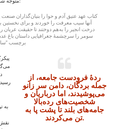
متوجه شده لازم است بدنش را بپوشاند. بنا به نظر بِرتمَن:
کتاب عهد عتیق آدم و حوا را بنیان‌گذاران صنعت
آنها سیب معرفت را خوردند و برای نخستین ب
درخت انجیر را به‌هم دوختند تا حقیقت عریان را 
سومر را سرچشمۀ جغرافیایی داستان باغ عدن بد
برچسب "ساخت میا
پیکرک
می‌گذ
دا
ردۀ فرودست جامعه، از
رسیدن
جمله بردگان، دامن سر زانو
می‌پوشیدند، اما درباریان و
شخصیت‌های رده‌بالا
جامه‌های بلند تا پشت پا به
تن می‌کردند.
نقش‌