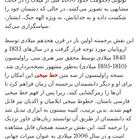
لولوبی (حکومت حدود 2300 قبل از میلاد) را در حالت
مشابهی به تصویر می‌کشد، در حالی که دشمنان خود را
شکست داده و به خدایانش، به ویژه الهه جنگ، ایشتار،
سپاسگزاری می‌کند.
این نقش برجسته اولین بار در قرن هجدهم میلادی توسط
اروپاییان مورد توجه قرار گرفت و در سال‌های 1835 و
1843 میلادی توسط محقق سِر هنری سی. راولینسون
(1810-1895 میلادی) به‌طور مشهور نسخه‌برداری شد.
نسخه راولینسون از سه متن
خط میخی
این امکان را
برای او و دیگر دانشمندان برجسته آن زمان فراهم کرد تا
آن‌ها را رمزگشایی کنند، زیرا پس از فهم خط میخی
فارسی باستان، خطوط میخی ایلامیان و اکدیان نیز قابل
فهم شدند. بدین ترتیب، کتیبه بیستون به ابزاری تبدیل شد
که دانشمندان از طریق آن توانستند زبان‌های خاور نزدیک
را ترجمه کنند. این نقش برجسته همچنان قابل مشاهده
است و در سال 2006 میلادی به عنوان میراث جهانی