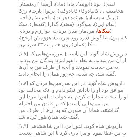
لیدی)، یونا (ایونیه)، مادا (ماد)، آرمینا (ارمنستان
هخامنشی)، کاتپادوکا (کاپادوکیه)، پرثوا (پارت)، زرَکا
(زرنگ سیستان)، هریَوه (هرات)، باختریش (باختر
(ساتراپی))، سوگودا (سغد)، گدارا (کندهار)، سکا
(
سکاها
، مردمان میان دریاچه خوارزم و دریای
کاسپین)، ثتا گوش (دره رود هیرمند)، هرَوَتیش (رخج)،
مکا (عمان) روی هم رفته ۲۳ سرزمین.
[۱.۷] داریوش شاه گوید: این [است] سرزمین‌هایی که
از آن من شدند. به لطف اهورامزدا بندگان من بودند.
به من خدمت نمودند و آنچه از طرف من به آن‌ها
گفته شد، چه شب، چه روز همان را انجام دادند.
[۱.۸] داریوش شاه گوید: در این سرزمین‌ها فردی که
موافق بود او را پاداش نیکو دادم و آنکه مخالف بود
او را سخت مجازات کردم. به خواست اهورا مزدا این
سرزمین‌هایی [است] که بر قانون من احترام
گذاشتند. همانا آن طوری که به آن‌ها از طرف من
گفته شد همان‌طور کرده شد.
[۱.۹] داریوش شاه گوید: اهورامزدا این شاهنشاهی
به من عطا نمود او مرا یاری کرد تا این شاهی بدست