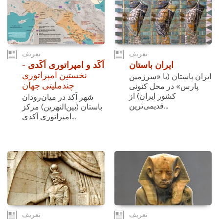
تعریف
تعریف
ایران باستان
اَکَد و امپراتوری اَکَدی
-
نخستین امپراتوری
ایران باستان (یا «سرزمین
چندملیتی جهان
پارس» در محل کنونی
کشور ایران) از
شهر اَکد در میان‌رودان
قدیمی‌ترین...
باستان (بین‌النهرین) مرکز
امپراتوری اَکدی...
تعریف
تعریف