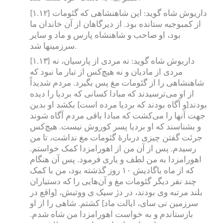
[۱.۱۲] داریوش شاه گوید: این شاهنشاهی که گئومات
از کمبوجیه ستانده بود. از دیرگاهان از آن خاندان ما
بود، او صاحب و شاهنشاه پارس و ماد و سایر
سرزمینها شد.
[۱.۱۳] داریوش شاه گوید: نه مردی از پارسیان، نه
مردی از مادیان و نه هیچ‌کس از تبار ما نبود که
شاهنشاهی را از گئومات مغ پس بگیرد. مردم شدیداً
از او می‌ترسیدند که مبادا کسانی که بردیا را دیده
بودند[و آگاه بودند که بردیا مرده است] بکشد او بدین
جهت آنها را می‌کشت که مبادا باقی مردم آگاه شوند
و بشناسند که او بردیا پسر کوروش نیست. هیچ‌کس
جرئت گفتن چیزی دربارهٔ گئومات مغ نداشت، تا من
رسیدم. پس از آن من از اهورامزدا کمک خواستم.
اهورامزدا به من لطف و یاری فرمود. پس آن هنگام
که از ماه باگادیش ۱۰ روز گذشته بود، من با کمک
چند نفر دیگر گئومات مغ و آن‌هایی را که دستیاران
بلند مرتبه وی بودند، در دژ سیک ی ووتیش، [واقع در
سرزمین نی سای، ایالت ماد] کشتم. شاهی را از او
بازستاندم و به خواست اهورامزدا من شاه شدم.