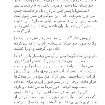
خوزستان شاه شد؛ و مردی بابلی به نام ندئیت بئیر
(نیدنیتوبل) پسر آئین ئیر در بابل برخاست. چنین
مردم را بفریفت [که]: من نبوکدرچر پسر نبتون ئیت
هستم. پس از آن همه مردم بابلی به طرف آن ندئیت
ب ئیر گرویدند. بابلیان نافرمان شد. او شاهی را در
بابل گرفت.
[۱.۱۷] داریوش شاه گوید: آن وقت من (ارتش خود
را) به سوی خوزستان فرستادم؛ آترینا را که سرکرده
آنان بود گرفتند و او را کشتند.
[۱.۱۸] داریوش شاه گوید: پس از آن من رهسپار بابل
شدم به سوی ندئیت ب ئیر که خود را نبوکدرچر
می‌خواند. سپاه ندئیت ب ئیر رود دجله را در دست
داشت. آنجا ایستاد؛ آب عمیق بود[و ما یارای گذشتن
از آب را نداشتیم]. پس از آن من سپاه را بر مشک‌ها
قرار دادم. برخی را بر شتر سوار کردم. برای عده‌ای
اسب تهیه کردم. اهورامزدا به من لطف و یاری
فرمود پس به خواست اهورامزدا از دجله عبور
کردیم. آنجا سپاه ندئیت بئیر را بسیار حمله کردم. از
ماه اثری یادی ی، ۲۶ روز گذشته بود. ما به این ترتیب