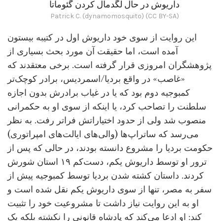
داریوش در حال لگدمال کردن گئوماتا
Patrick C. (dynamomosquito) (CC BY-SA)
این روایت از سوی خود داریوش اول در کتیبه بیستون
آمده است، اما حقیقت آن مورد بحث بسیاری از
پژوهشگران امروزی قرار گرفته است. برخی معتقدند که
«غاصب» در واقع بردیا/اسمردیس، برادر کوچک‌تر
کمبوجیه دوم بود که یا در غیاب برادرش بدون اجازه
سلطنت را تصاحب کرد، یا اینکه از سوی او به حکمرانی
منصوب شد ولی از حدود اختیاراتش فراتر رفت. به نظر
می‌رسد که ساتراپ‌ها (والی‌های ایالت‌های امپراتوری)
حکومت بردیا را مشروع دانسته بودند، در حالی که پس از
ترور او توسط داریوش یکم، دست‌کم ۱۹ استان شورش
کردند. داستان کشته شدن بردیا توسط کمبوجیه پیش از
سفر به مصر، تنها از سوی داریوش یکم نقل شده است و
او به این روایت نیاز داشت تا مشروعیت خود را تثبیت
کند: او ادعا می‌کند که پادشاه قانونی را نکشته بلکه یک