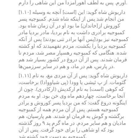
آورم. پس به لطف اهورامزدا من این شاهی را دارم.
[۱.۱۰] داریوش شاه گوید: این [است] آنچه به وسیله
من انجام شد پس از اینکه شاه شدم. کمبوجیه پسر
کوروش از[خاندان] ما بود او در آن زمان شاه بود.
کمبوجیه برادری داشت به نام بردیا، مادر بردیا مادر
کمبوجیه نیز بود[پس آنها برادر تنی بودند] پس از آنکه
کمبوجیه بردیا را بکشت، مردم نفهمیدند که او کشته
شده. هنگامی که کمبوجیه رهسپار مصر شد، مردم نا
فرمان شدند. پس از آن دروغ در کشور بسیار شد هم
در پارس، هم در ماد، و هم در سایر سرزمین‌ها.
[۱.۱۱] داریوش شاه گوید: پس از آن مردی مغ، به نام
گئومات. از پ ئیشی یا وودا (پی شیاووادا) برخاست،
که کوهی [است] به نام ارکدیش (ارکادری). چون از
آنجا برخاست، چهاردهم ماه وی خن بود. او به مردم
اینگونه دروغ گفت: که من بردیا پسر کوروش و برادر
کمبوجیه هستم. پس از آن مردم همه از کمبوجیه
برگشته و گوش به فرمان او شدند. هم پارسیان، هم
مادیان و هم سایر مردم. در ماه گرم پد ۹ روز گذشته
بود که او شاهی را برای خود گرفت. پس از آن
کمبوجیه به دست خود کشته شد.