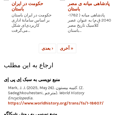
پادشاهی میانه ی مصر
حکومت در ایران
باستان
باستان
پادشاهی میانه ( 1782-
حکومت در ایران باستان
2040 ق.م) به عنوان عصر
بر اساس سامانۀ اداری
کلاسیک تاریخ مصر
کاربردی‌ای شکل
باستان...
می‌گرفت...
آخری »
بعدی ›
ارجاع به این مطلب
منبع نویسی به سبک اِی پی اِی
Mark, J. J. (2025, May 26). کتیبه بیستون. (Z.
World History
Sadeghkouhestani, مترجم).
Encyclopedia
.
https://www.worldhistory.org/trans/fa/1-18607/
منبع نویسی به روش شیکاگو