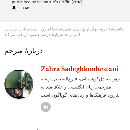
published by
St. Martin's Griffin
(
2012
)
$13.49
دانشنامۀ تاریخ جهان از نهادهای «همبسته» با آمازون است و بابت خرید هر
کتاب واجد شرایط درصد خاصی دریافت می‌کند
دربارۀ مترجم
Zahra Sadeghkouhestani
زهرا صادق‌کوهستانی، فارغ‌التحصیل رشته
مترجمی زبان انگلیسی و علاقه‌مند به
تاریخ، فرهنگ‌ها و زبان‌های گوناگون است.