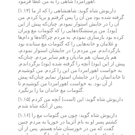
اهورامزدا شاهی را به من عطا فرمود.
[۱.۱۴] داریوش شاه گوید: شاهنشاهی را که از ما
گرفته شده بود من آن را پس گرفتم و برپا کردم. من
آن را در جایش استوار نمودم. چنان‌که پیش از این
[بود]. من پرستشگاه‌هایی را که گئومات مغ ویران
کرده بود بازسازی نمودم. به مردم چراگاه‌ها و دام‌ها
و غلامان و خانه‌هایی را که گئومات مغ ستانده بود
بازگرداندم. من مردم را در جایشان استوار نمودم،
هم پارسیان، هم مادیان و هم سایر مردم. چنان‌که
پیش از این [بود] آنچه را گرفته شده [بود] برگرداندم.
به خواست اهورامزدا من این را کردم. من کوشیدم
تا خاندانمان را در جایشان استوار نمایم چنان‌که پیش
از آن بود. به خواست اهورامزدا من کوشیدم تا
گئومات مغ خاندان ما را برنگیرد.
[۱.۱۵] داریوش شاه گوید: این [است] آنچه من کردم
پس از آنکه شاه شدم.
[۱.۱۶] داریوش شاه گوید: چون من گئومات مغ را
کشتم پسر او به نام آثرینا در خوزیا به مردم چنین
گفت که من در خوزستان شاه هستم. پس از آن
خوزیان نافرمان شدند. به طرف آثرینا گرویدند. او در