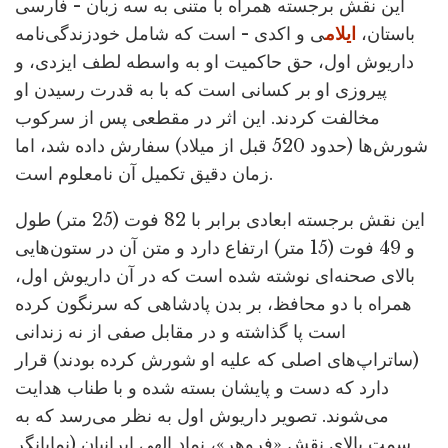
این نقش برجسته همراه با متنی به سه زبان - فارسی
باستان،
ایلام
ی و اکدی - است که شامل خودزندگی‌نامه
داریوش اول، حق حاکمیت او به واسطه لطف ایزدی، و
پیروزی او بر کسانی است که با به قدرت رسیدن او
مخالفت کردند. این اثر در مقطعی پس از سرکوب
شورش‌ها (حدود 520 قبل از میلاد) سفارش داده شد، اما
زمان دقیق تکمیل آن نامعلوم است.
این نقش برجسته ابعادی برابر با 82 فوت (25 متر) طول
و 49 فوت (15 متر) ارتفاع دارد و متن آن در ستون‌هایی
بالای صحنه‌ای نوشته شده است که در آن داریوش اول،
همراه با دو محافظ، بر بدن پادشاهی که سرنگون کرده
است پا گذاشته و در مقابل صفی از نه زندانی
(ساتراپ‌های اصلی که علیه او شورش کرده بودند) قرار
دارد که دست و پایشان بسته شده و با طناب هدایت
می‌شوند. تصویر داریوش اول به نظر می‌رسد که به
سمت بالای نقش «فروهر»، نماد الهی ایرانیان (نمایانگر