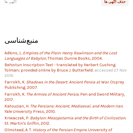
حذف آگهی ها
آگهی ها
منبع‌شناسی
Adkins, L.
Empires of the Plain: Henry Rawlinson and the Lost
Languages of Babylon.
Thomas Dunne Books, 2004.
Behistun Inscription Text - translated by Herbert Cushing
Tolman; provided online by Bruce J. Butterfield
, accessed 27 Nov
2019.
Farrokh, K.
Shadows in the Desert: Ancient Persia at War.
Osprey
Publishing, 2007.
Farrokh, K.
The Armies of Ancient Persia.
Pen and Sword Military,
2017.
Katouzian, H.
The Persians: Ancient, Mediaeval, and Modern Iran.
Yale University Press, 2010.
Kriwaczek, P.
Babylon: Mesopotamia and the Birth of Civilization.
St. Martin's Griffin, 2012.
Olmstead, A. T.
History of the Persian Empire.
University of