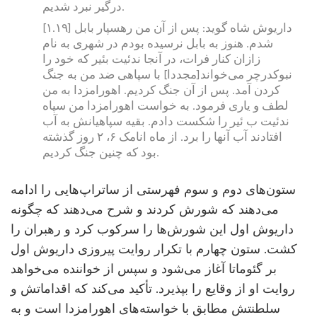
درگیر نبرد شدیم.
[۱.۱۹] داریوش شاه گوید: پس از آن من رهسپار بابل
شدم. هنوز به بابل نرسیده بودم در شهری به نام
زازان کنار فرات، در آنجا ندئیت بئیر که خود را
نبوکدرچر می‌خواند[مجددا] با سپاهی ضد من به جنگ
کردن آمد. پس از آن جنگ کردیم. اهورامزدا به من
لطف و یاری فرمود. به خواست اهورامزدا من سپاه
ندئیت ب ئیر را شکست دادم. بقیه سپاهیانش به آب
افتادند آب آنها را برد. از ماه انامک ۶، ۲ روز گذشته
بود که چنین جنگ کردیم.
ستون‌های دوم و سوم فهرستی از ساتراپ‌هایی را ادامه
می‌دهند که شورش کردند و شرح می‌دهند که چگونه
داریوش اول این شورش‌ها را سرکوب کرد و رهبران را
کشت. ستون چهارم با تکرار روایت پیروزی داریوش اول
بر گئوماتا آغاز می‌شود و سپس از خواننده می‌خواهد
روایت او از وقایع را بپذیرد. تأکید می‌کند که اقداماتش و
سلطنتش مطابق با خواسته‌های اهورامزدا است و به