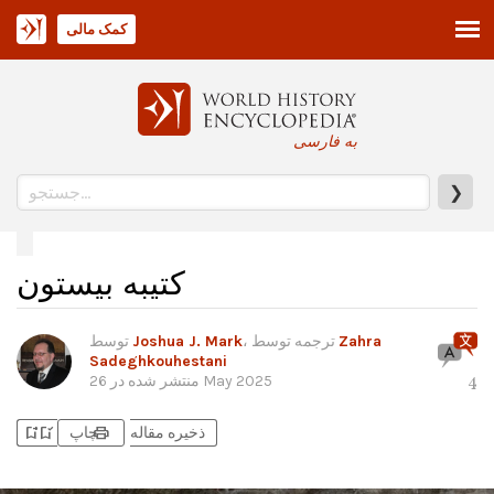
کمک مالی
به فارسی
❯
کتیبه بیستون
Zahra
، ترجمه توسط
Joshua J. Mark
توسط
Sadeghkouhestani
26 May 2025
منتشر شده در
4
bookmark_add
bookmark_added
print
ذخیره مقاله
چاپ