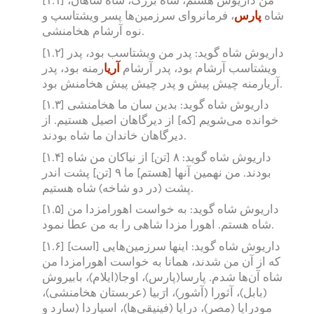
[۱.۱] من داریوش هستم، شاه بزرگ، شاه شاهان،
شاه
پارس
، فرمانروای سرزمین‌ها پسر ویشتاسپ و
نوه آرشام هخامنشی.
[۱.۲] داریوش شاه گوید: پدر من ویشتاسب بود، پدر
ویشتاسب آرشام بود، پدر آرشام
آریا
رمنه بود، پدر
آریارمنه چیش پیش و پدر چیش پیش هخامنش بود.
[۱.۳] داریوش شاه گوید: بدین سان ما هخامنشی
خوانده می‌شویم [که] از دیرگاهان اصیل هستیم. از
دیرگاهان خاندان ما شاه بودند.
[۱.۴] داریوش شاه گوید: ۸ [تن] از نیاکان من شاه
بودند. من نهمین آنها [هستم] ما ۹ [تن] پشت اندر
پشت (در دو شاخه) شاه هستیم.
[۱.۵] داریوش شاه گوید: به خواست اهورامزدا من
شاه هستم. اهورا مزدا شاهی را به من عطا نمود.
[۱.۶] داریوش شاه گوید: اینها سرزمین‌هایی [است]
که از آن من شدند، همانا به خواست اهورامزدا من
شاه آن‌ها شدم. پارسا(پارس)، اوجا(ایلام)، بابیروش
(بابل)، آثورا (آشور)، ارَبیا (عربستان هخامنشی)،
مودرایا (مصر)، درایا (فینیقی‌ها)، اسپاردا (سارد و