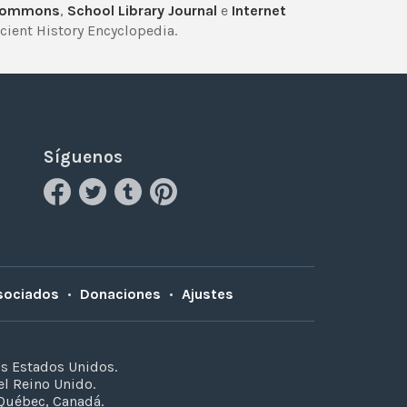
Commons
,
School Library Journal
e
Internet
cient History Encyclopedia.
Síguenos
sociados
•
Donaciones
•
Ajustes
os Estados Unidos.
el Reino Unido.
 Québec, Canadá.