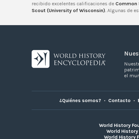
recibido excelentes calificaciones de
Common S
Scout (University of Wisconsin)
. Algunas de e
Nues
Nuestr
patrim
el mu
¿Quiénes somos?
•
Contacto
•
World History Fo
World History
World History 