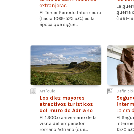
extranjeras
La guer
guerra 
El Tercer Periodo Intermedio
(1861-186
(hacia 1069-525 a.C.) es la
época que sigue...
Artículo
Definició
Los diez mayores
Segund
atractivos turísticos
Interm
del muro de Adriano
La era 
El 1.900.º aniversario de la
El Segu
visita del emperador
Intermed
romano Adriano (que...
1570 a.C