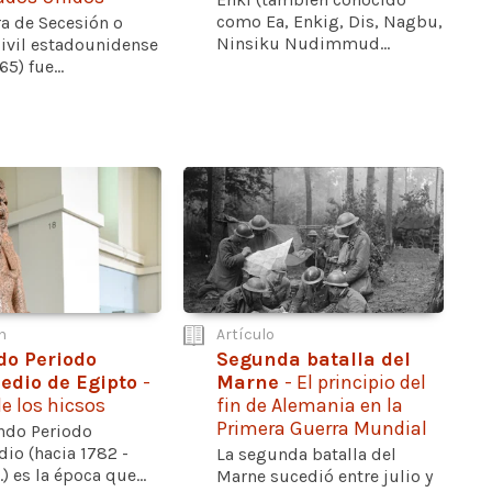
como Ea, Enkig, Dis, Nagbu,
ra de Secesión o
Ninsiku Nudimmud...
civil estadounidense
5) fue...
n
Artículo
o Periodo
Segunda batalla del
edio de Egipto
-
Marne
- El principio del
de los hicsos
fin de Alemania en la
Primera Guerra Mundial
ndo Periodo
io (hacia 1782 -
La segunda batalla del
.) es la época que...
Marne sucedió entre julio y