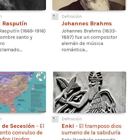
n
Definición
i Rasputín
Johannes Brahms
Rasputín (1869-1916)
Johannes Brahms (1833-
hombre santo y
1897) fue un compositor
ro
alemán de música
clamado...
romántica...
n
Definición
 de Secesión
- El
Enki
- El tramposo dios
ento convulso de
sumerio de la sabiduría
tados Unidos
Enki (también conocido