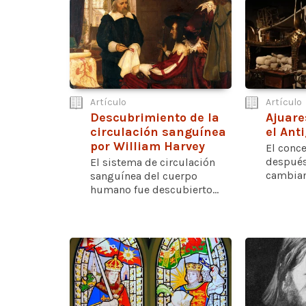
Artículo
Artículo
Descubrimiento de la
Ajuare
circulación sanguínea
el Ant
por William Harvey
El conce
después
El sistema de circulación
cambiand
sanguínea del cuerpo
humano fue descubierto...