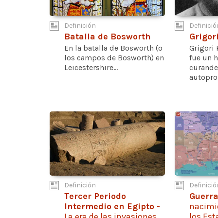
Definición
Definició
Batalla de Bosworth
Grigor
En la batalla de Bosworth (o
Grigori 
los campos de Bosworth) en
fue un 
Leicestershire...
curande
autopro
Definición
Definició
Tercer Periodo
Guerra
Intermedio en Egipto
-
nacimi
La era de las invasiones
los Es