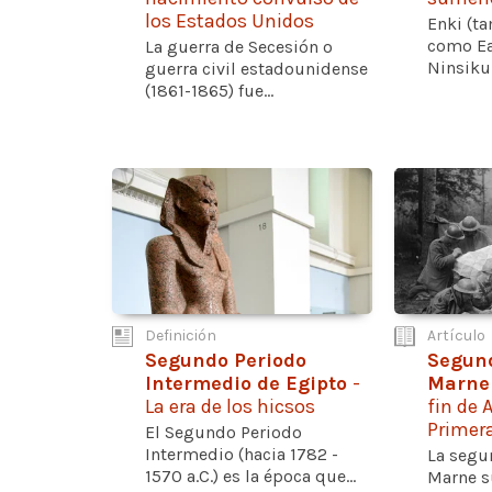
los Estados Unidos
Enki (t
como Ea
La guerra de Secesión o
Ninsiku
guerra civil estadounidense
(1861-1865) fue...
Definición
Artículo
Segundo Periodo
Segund
Intermedio de Egipto
-
Marn
La era de los hicsos
fin de 
Primer
El Segundo Periodo
Intermedio (hacia 1782 -
La segu
1570 a.C.) es la época que...
Marne su