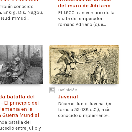
del muro de Adriano
ambién conocido
, Enkig, Dis, Nagbu,
El 1.900.º aniversario de la
 Nudimmud...
visita del emperador
romano Adriano (que...
Definición
a batalla del
Juvenal
e
- El principio del
Décimo Junio Juvenal (en
Alemania en la
torno a 55-138 d.C.), más
a Guerra Mundial
conocido simplemente...
nda batalla del
cedió entre julio y