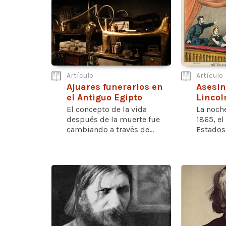
Artículo
Artículo
Ajuares funerarios en
Asesi
el Antiguo Egipto
Lincol
El concepto de la vida
La noche
después de la muerte fue
1865, el
cambiando a través de...
Estados 