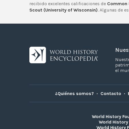
recibido excelentes calificaciones de
Common S
Scout (University of Wisconsin)
. Algunas de e
Nues
Nuestr
patrim
el mu
¿Quiénes somos?
•
Contacto
•
World History Fo
World History
World History 