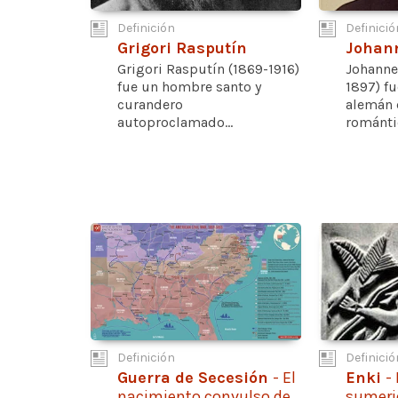
Definición
Definició
Grigori Rasputín
Johan
Grigori Rasputín (1869-1916)
Johanne
fue un hombre santo y
1897) f
curandero
alemán 
autoproclamado...
romántic
Definición
Definició
Guerra de Secesión
- El
Enki
-
nacimiento convulso de
sumerio