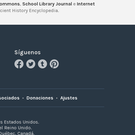
Commons
,
School Library Journal
e
Internet
cient History Encyclopedia.
Síguenos
sociados
•
Donaciones
•
Ajustes
os Estados Unidos.
el Reino Unido.
 Québec, Canadá.