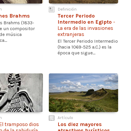
n
Definición
nes Brahms
Tercer Periodo
Intermedio en Egipto
-
s Brahms (1833-
La era de las invasiones
ue un compositor
extranjeras
de música
a...
El Tercer Periodo Intermedio
(hacia 1069-525 a.C.) es la
época que sigue...
n
Artículo
 El tramposo dios
Los diez mayores
 de la sabiduría
atractivos turísticos