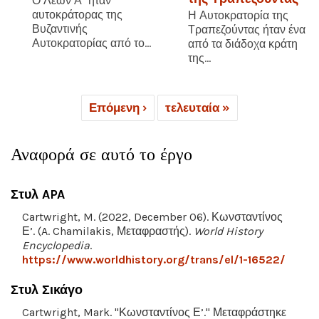
Ο Λέων Α΄ ήταν
αυτοκράτορας της
Η Αυτοκρατορία της
Βυζαντινής
Τραπεζούντας ήταν ένα
Αυτοκρατορίας από το...
από τα διάδοχα κράτη
της...
Επόμενη ›
τελευταία »
Αναφορά σε αυτό το έργο
Στυλ APA
Cartwright, M. (2022, December 06). Κωνσταντίνος
Ε’. (A. Chamilakis, Μεταφραστής).
World History
Encyclopedia
.
https://www.worldhistory.org/trans/el/1-16522/
Στυλ Σικάγο
Cartwright, Mark. "Κωνσταντίνος Ε’." Μεταφράστηκε