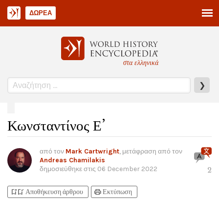
ΔΩΡΕΆ
στα ελληνικά
❯
Κωνσταντίνος Ε’
από τον
Mark Cartwright
, μετάφραση από τον
Andreas Chamilakis
δημοσιεύθηκε στις
06 December 2022
2
bookmark_add
bookmark_added
print
Αποθήκευση άρθρου
Εκτύπωση