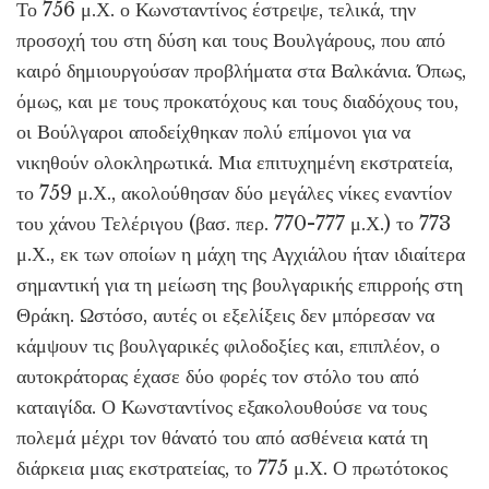
Το 756 μ.Χ. ο Κωνσταντίνος έστρεψε, τελικά, την
προσοχή του στη δύση και τους Βουλγάρους, που από
καιρό δημιουργούσαν προβλήματα στα Βαλκάνια. Όπως,
όμως, και με τους προκατόχους και τους διαδόχους του,
οι Βούλγαροι αποδείχθηκαν πολύ επίμονοι για να
νικηθούν ολοκληρωτικά. Μια επιτυχημένη εκστρατεία,
το 759 μ.Χ., ακολούθησαν δύο μεγάλες νίκες εναντίον
του χάνου Τελέριγου (βασ. περ. 770-777 μ.Χ.) το 773
μ.Χ., εκ των οποίων η μάχη της Αγχιάλου ήταν ιδιαίτερα
σημαντική για τη μείωση της βουλγαρικής επιρροής στη
Θράκη. Ωστόσο, αυτές οι εξελίξεις δεν μπόρεσαν να
κάμψουν τις βουλγαρικές φιλοδοξίες και, επιπλέον, ο
αυτοκράτορας έχασε δύο φορές τον στόλο του από
καταιγίδα. Ο Κωνσταντίνος εξακολουθούσε να τους
πολεμά μέχρι τον θάνατό του από ασθένεια κατά τη
διάρκεια μιας εκστρατείας, το 775 μ.Χ. Ο πρωτότοκος