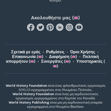
κόσμο.
Ακολουθήστε μας (
)
Σχετικά με εμάς
•
Ρυθμίσεις
•
Όροι Χρήσης
•
Επικοινωνία (
)
•
Διαφήμιση (
)
•
Πολιτική
απορρήτου (
)
•
Συνεργάτες (
)
•
Υποστηρικτές (
)
World History Foundation
είναι ένας φιλανθρωπικός οργανισμός
501(c)3 εγγεγραμμένος στις Ηνωμένες Πολιτείες.
World History Foundation
είναι ένας μη κερδοσκοπικός
οργανισμός εγγεγραμμένος στο Κεμπέκ του Καναδά.
World History Publishing
είναι μια μη κερδοσκοπική εταιρεία
εγγεγραμμένη στο Ηνωμένο Βασίλειο.