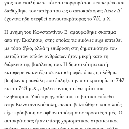
γιος του εκπλήρωσε τότε το πορφυρό του πεπρωμένο και
διαδέχθηκε τον πατέρα του ως ο αυτοκράτορας Λέων Δ’,
έχοντας ήδη στεφθεί συναυτοκράτορας το 751 μ.Χ.
Η μνήμη του Κωνσταντίνου Ε’ αμαυρώθηκε σκόπιμα
από την Εκκλησία, στης οποίας τις εικόνες είχε επιτεθεί
με τόσο ζήλο, αλλά η επίδραση στη δημοτικότητά του
μεταξύ των απλών ανθρώπων ήταν μικρή κατά τη
διάρκεια της βασιλείας του. Η δημοτικότητα αυτή
κατάφερε να αντέξει σε καταστροφές όπως η ολέθρια
βουβωνική πανώλη που έπληξε την αυτοκρατορία το 747
και το 748 μ.Χ., εξαλείφοντας το ένα τρίτο του
πληθυσμού. Υπό την ηγεσία του, το βιοτικό επίπεδο
στην Κωνσταντινούπολη, ειδικά, βελτιώθηκε και ο λαός
είχε πρόσβαση σε άφθονα τρόφιμα σε προσιτές τιμές. Ο
αυτοκράτορας ήταν επίσης χαρισματικός στρατιωτικός
ηγέτης, όπως φανερώνουν όχι μόνο οι νίκες του, αλλά