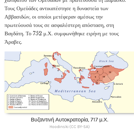
χαλιφάτου των Ομεϋαδών με πρωτεύουσα τη Δαμασκό.
Τους Ομεϋάδες αντικατέστησε η δυναστεία των
Αββασιδών, οι οποίοι μετέφεραν αμέσως την
πρωτεύουσά τους σε ασφαλέστερη απόσταση, στη
Βαγδάτη. Το 752 μ.Χ. συμφωνήθηκε ειρήνη με τους
Άραβες.
Βυζαντινή Αυτοκρατορία, 717 μ.Χ.
Hoodinski (CC BY-SA)