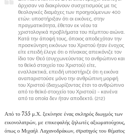
άρχισαν να διακρίνουν συσχετισμούς με τις
θεολογικές διαμάχες των προηγούμενων 400
ετών: υποστήριξαν ότι οι εικόνες, στην
πραγματικότητα, έθεταν εκ νέου τα
χριστολογικά προβλήματα του πέμπτου αιώνα.
Κατά την άποψή τους, όποιος αποδεχόταν την
προσκύνηση εικόνων του Χριστού ήταν ένοχος
είτε επειδή έλεγε ότι ο πίνακας απεικόνιζε τον
ίδιο τον Θεό (συγχωνεύοντας το ανθρώπινο και
το θεϊκό στοιχείο του Χριστού) είτε,
εναλλακτικά, επειδή υποστήριζε ότι η εικόνα
αναπαριστούσε μόνο την ανθρώπινη μορφή
του Χριστού (διαχωρίζοντας έτσι το ανθρώπινο
από το θεϊκό στοιχείο του Χριστού) – κανένα
από τα οποία δεν ήταν αποδεκτό. (212)
Από το 755 μ.Χ. ξεκίνησε ένας σκληρός διωγμός των
εικονολατρών, με επικεφαλής ζηλωτές αξιωματούχους,
όπως ο Μιχαήλ Λαχανοδράκων,
στρατηγός
του
θέματος