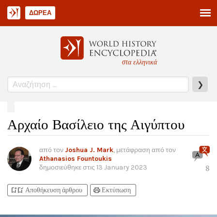
ΔΩΡΕΆ
στα ελληνικά
❯
Αρχαίο Βασίλειο της Αιγύπτου
από τον
Joshua J. Mark
, μετάφραση από τον
Athanasios Fountoukis
δημοσιεύθηκε στις
13 January 2023
8
bookmark_add
bookmark_added
print
Αποθήκευση άρθρου
Εκτύπωση