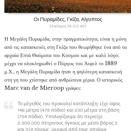
Οι Πυραμίδες, Γκίζα, Αίγυπτος
Shellapic76 (CC BY)
Η Μεγάλη Πυραμίδα, στην πραγματικότητα, είναι η μόνη
από τις κατασκευές στη Γκίζα που θεωρήθηκε ένα από τα
αρχαία Επτά Θαύματα του Κόσμου και με καλό λόγο:
μέχρι να ολοκληρωθεί ο Πύργος του Άιφελ το 1889
μ.Χ., η Μεγάλη Πυραμίδα ήταν η ψηλότερη κατασκευή
στη γη που χτίστηκε από ανθρώπινα χέρια. Ο ιστορικός
Marc van de Mieroop γράφει:
Το μέγεθός του προκαλεί κατάπληξη: είχε ύψος
146 μέτρα (479 πόδια) και 230 μέτρα στη βάση
(754 πόδια). Υπολογίζουμε ότι περιείχε
2.300.000 πέτρινους όγκους με μέσο βάρος 2
και 3/4 τόνους, μερικοί από τους οποίους