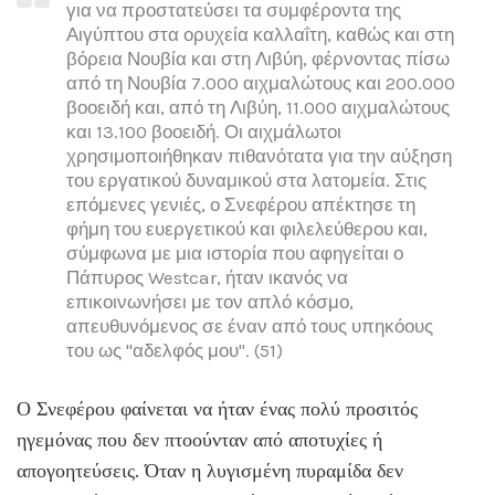
για να προστατεύσει τα συμφέροντα της
Αιγύπτου στα ορυχεία καλλαΐτη, καθώς και στη
βόρεια Νουβία και στη Λιβύη, φέρνοντας πίσω
από τη Νουβία 7.000 αιχμαλώτους και 200.000
βοοειδή και, από τη Λιβύη, 11.000 αιχμαλώτους
και 13.100 βοοειδή. Οι αιχμάλωτοι
χρησιμοποιήθηκαν πιθανότατα για την αύξηση
του εργατικού δυναμικού στα λατομεία. Στις
επόμενες γενιές, ο Σνεφέρου απέκτησε τη
φήμη του ευεργετικού και φιλελεύθερου και,
σύμφωνα με μια ιστορία που αφηγείται ο
Πάπυρος Westcar, ήταν ικανός να
επικοινωνήσει με τον απλό κόσμο,
απευθυνόμενος σε έναν από τους υπηκόους
του ως "αδελφός μου". (51)
Ο Σνεφέρου φαίνεται να ήταν ένας πολύ προσιτός
ηγεμόνας που δεν πτοούνταν από αποτυχίες ή
απογοητεύσεις. Όταν η λυγισμένη πυραμίδα δεν