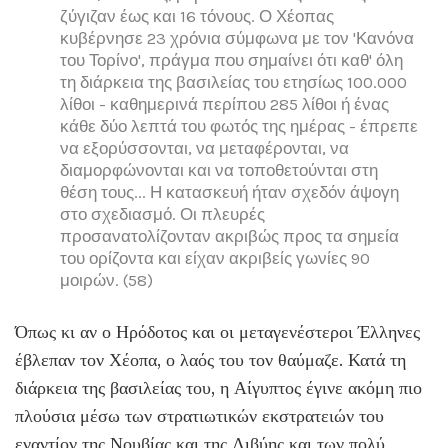
ζύγιζαν έως και 16 τόνους. Ο Χέοπας
κυβέρνησε 23 χρόνια σύμφωνα με τον 'Κανόνα
του Τορίνο', πράγμα που σημαίνει ότι καθ' όλη
τη διάρκεια της βασιλείας του ετησίως 100.000
λίθοι - καθημερινά περίπου 285 λίθοι ή ένας
κάθε δύο λεπτά του φωτός της ημέρας - έπρεπε
να εξορύσσονται, να μεταφέρονται, να
διαμορφώνονται και να τοποθετούνται στη
θέση τους... Η κατασκευή ήταν σχεδόν άψογη
στο σχεδιασμό. Οι πλευρές
προσανατολίζονταν ακριβώς προς τα σημεία
του ορίζοντα και είχαν ακριβείς γωνίες 90
μοιρών. (58)
Όπως κι αν ο Ηρόδοτος και οι μεταγενέστεροι Έλληνες
έβλεπαν τον Χέοπα, ο λαός του τον θαύμαζε. Κατά τη
διάρκεια της βασιλείας του, η Αίγυπτος έγινε ακόμη πιο
πλούσια μέσω των στρατιωτικών εκστρατειών του
εναντίον της Νουβίας και της Λιβύης και των πολύ