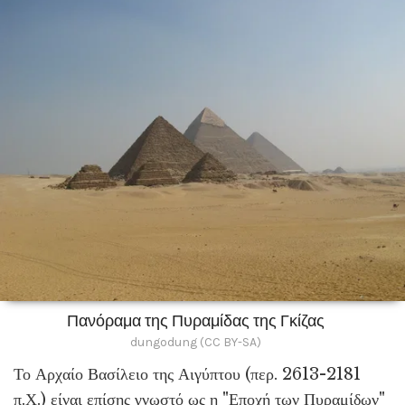
Πανόραμα της Πυραμίδας της Γκίζας
dungodung (CC BY-SA)
Το Αρχαίο Βασίλειο της Αιγύπτου (περ. 2613-2181
π.Χ.) είναι επίσης γνωστό ως η "Εποχή των Πυραμίδων"