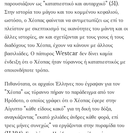
παρουσιάζουν ως "καταπιεστικό και αυταρχικό" (51).
Στην ιστορία του μάγου και του κομμένου κεφαλιού,
ωστόσο, ο Χέοπας φαίνεται να αντιμετωπίζει ως επί το
πλείστον με σκεπτικισμό τις ικανότητες του μάντη και οι
άλλες ιστορίες, αν και σχετίζονται με τους γιους ή τους
διαδόχους του Χέοπα, έχουν να κάνουν με άλλους
βασιλιάδες. Ο πάπυρος Westcar δεν δίνει καμία
ένδειξη ότι ο Χέοπας ήταν τύραννος ή καταπιεστικός με
οποιονδήποτε τρόπο.
Πιθανότατα, οι αρχαίοι Έλληνες που έγραψαν για τον
"Χέοπα" ως τύραννο πήραν το παράδειγμα από τον
Ηρόδοτο, ο οποίος γράφει ότι ο Χέοπας έφερε στην
Αίγυπτο "κάθε είδους κακό" για τη δική του δόξα,
αναγκάζοντας "εκατό χιλιάδες άνδρες κάθε φορά, επί
τρεις μήνες συνεχώς" να εργάζονται στην πυραμίδα του