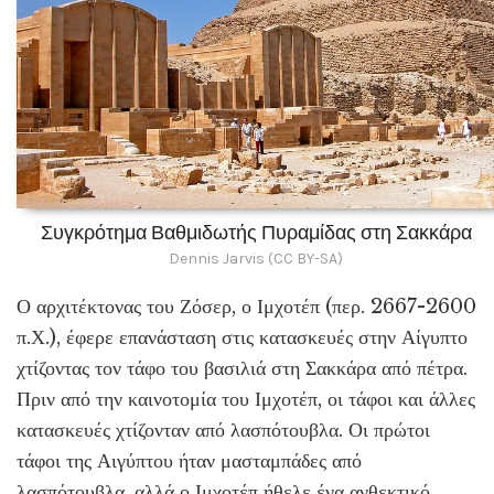
Συγκρότημα Βαθμιδωτής Πυραμίδας στη Σακκάρα
Dennis Jarvis (CC BY-SA)
Ο αρχιτέκτονας του Ζόσερ, ο Ιμχοτέπ (περ. 2667-2600
π.Χ.), έφερε επανάσταση στις κατασκευές στην Αίγυπτο
χτίζοντας τον τάφο του βασιλιά στη Σακκάρα από πέτρα.
Πριν από την καινοτομία του Ιμχοτέπ, οι τάφοι και άλλες
κατασκευές χτίζονταν από λασπότουβλα. Οι πρώτοι
τάφοι της Αιγύπτου ήταν μασταμπάδες από
λασπότουβλα, αλλά ο Ιμχοτέπ ήθελε ένα ανθεκτικό