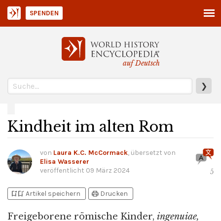
SPENDEN
auf Deutsch
❯
Kindheit im alten Rom
von
Laura K.C. McCormack
, übersetzt von
Elisa Wasserer
veröffentlicht
09 März 2024
5
bookmark_add
bookmark_added
print
Artikel speichern
Drucken
Freigeborene römische Kinder,
ingenuiae,