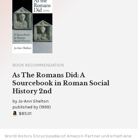
BOOK RECOMMENDATION
As The Romans Did: A
Sourcebook in Roman Social
History 2nd
by
Jo-Ann Shelton
published by
(
1999
)
$85.01
World History Encyclopedia ist Amazon-Partner und erhält eine