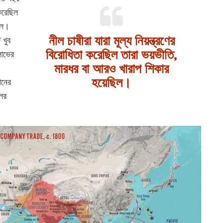
করেছিল
ছিল।
নীল চাষীরা যারা মূল্য নিয়ন্ত্রণের
 খুব
বিরোধিতা করেছিল
তারা
ভয়ভীতি,
লাভের
মারধর বা আরও খারাপ শিকার
হয়েছিল।
ানের
লের