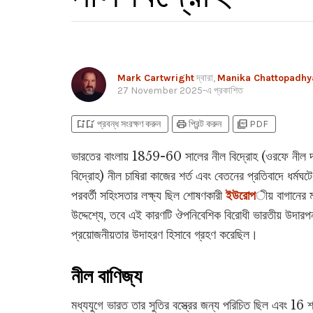
Mark Cartwright
দ্বারা,
Manika Chattopadhy
27 November 2025
-এ প্রকাশিত
bookmark_add
bookmark_added
print
picture_as_pdf
প্রবন্ধ সংরক্ষণ করুন
প্রিন্ট করুন
PDF
ভারতের বাংলায় 1859-60 সালের নীল বিদ্রোহ (ওরফে নীল দাঙ
বিদ্রোহ) নীল চাষিরা কাজের শর্ত এবং বেতনের প্রতিবাদে ধর্মঘ
পরবর্তী সহিংসতার লক্ষ্য ছিল শোষণকারী
ইউরোপ
ীয় বাগানের 
উদ্দেশ্যে, তবে এই কারণটি ঔপনিবেশিক বিরোধী ভারতীয় উদারপন্
প্রয়োজনীয়তার উদাহরণ হিসাবে গ্রহণ করেছিল।
নীল বাণিজ্য
মধ্যযুগে ভারত তার সুতির বস্ত্রের জন্য পরিচিত ছিল এবং 16 