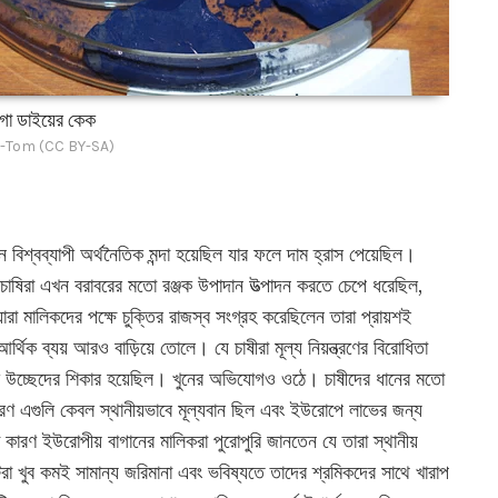
িগো ডাইয়ের কেক
-Tom (CC BY-SA)
 বিশ্বব্যাপী অর্থনৈতিক মন্দা হয়েছিল যার ফলে দাম হ্রাস পেয়েছিল।
ের চাষিরা এখন বরাবরের মতো রঞ্জক উপাদান উত্পাদন করতে চেপে ধরেছিল,
 মালিকদের পক্ষে চুক্তির রাজস্ব সংগ্রহ করেছিলেন তারা প্রায়শই
থিক ব্যয় আরও বাড়িয়ে তোলে। যে চাষীরা মূল্য নিয়ন্ত্রণের বিরোধিতা
ে উচ্ছেদের শিকার হয়েছিল। খুনের অভিযোগও ওঠে। চাষীদের ধানের মতো
ণ এগুলি কেবল স্থানীয়ভাবে মূল্যবান ছিল এবং ইউরোপে লাভের জন্য
ারণ ইউরোপীয় বাগানের মালিকরা পুরোপুরি জানতেন যে তারা স্থানীয়
া খুব কমই সামান্য জরিমানা এবং ভবিষ্যতে তাদের শ্রমিকদের সাথে খারাপ