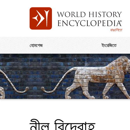
বাঙালিতে
হোমপেজ
ইংরেজিতে
নীল বিদ্রোহ