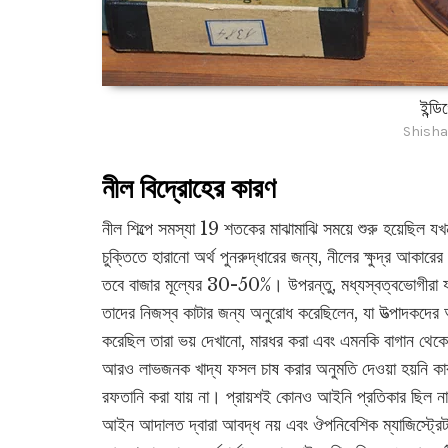
ইন্ড
Shisha
নীল বিদ্রোহের কারণ
নীল শিল্পে সমস্যা 19 শতকের মাঝামাঝি সময়ে শুরু হয়েছিল যখন
চুক্তিতে হারানো অর্থ পুনরুদ্ধারের জন্য, নীলের ক্ষুদ্র আকার
তবে বাজার মূল্যের 30-50%। উপরন্তু, মধ্যস্বত্বভোগীরা যারা
তাদের নিজস্ব কাটার জন্য অনুরোধ করেছিলেন, যা উত্পাদকদের আর্
করেছিল তারা ভয় দেখানো, মারধর করা এবং এমনকি বাগান থেক
আরও লাভজনক খাদ্য ফসল চাষ করার অনুমতি দেওয়া হয়নি কার
রফতানি করা যায় না। প্রায়শই কোনও আইনি প্রতিকার ছিল না ক
আইন আদালত দ্বারা আবদ্ধ নয় এবং ঔপনিবেশিক ম্যাজিস্ট্রেটর