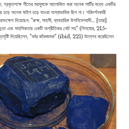
রত, প্রকৃতপক্ষে শীতের মরসুমকে আলোকিত করা অনেক পার্টির মধ্যে একটির
য় চড়ে অনেক মাইল চড়ে যাওয়া অস্বাভাবিক ছিল না। পরিদর্শনকারী
ারসংক্ষেপ দিয়েছেন: "রুক্ষ, সাহসী, ব্যবহারিক উপনিবেশবাদী... [তারা]
দৃঢ়তা এবং সাহসিকতার একটি অপ্রীতিকর নোট সহ" (গিলমোর, 215-
দৃষ্টি দিয়েছিলেন, "বর্বর জাঁকজমক" (ibid, 221) উল্লেখ করেছিলেন