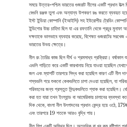
সময়ে উত্তর-পশ্চিম ভারতের গুজরাট নীলের একটি প্রধান উত্স ছ
বেগুনি রঞ্জক তুলা এবং অন্যান্য উপকরণ রঙ করতে ব্যবহৃত হয়
ইস্ট ইন্ডিয়া কোম্পানি (ইআইসি) সহ ইউরোপীয় ট্রেডিং কোম্পানি
ইন্ডিগোর উচ্চ চাহিদা ছিল যা এর রফতানি থেকে প্রচুর মুনাফা 
দক্ষতাকে ভালভাবে ব্যবহার করেছে, বিশেষত গুজরাটের সরখেজ এবং
ভারতের উভয় ক্ষেত্রে।
নীল রং তৈরির কাজ ছিল দীর্ঘ ও শ্রমসাধ্য প্রক্রিয়া। বর্ষা
এগুলি গাড়িতে করে একটি কারখানায় নিয়ে যাওয়া হয়েছিল যেখান
জল এবং ম্যাশটি তারপরে সিদ্ধ করা হয়েছিল কারণ এটি নীল দান
শস্যগুলি পরে শুকনো কেকগুলিতে চাপা দেওয়া হয়েছিল, যা পরিবর্
পরিবহনের জন্য প্রস্তুত সিন্দুকগুলিতে প্যাক করা হয়েছিল। 
করা হত যারা তখন ইংল্যান্ড বা আমেরিকায় চালানের ব্যবস্থা কর
দিক থেকে, বাংলা নীল উৎপাদনের প্রধান কেন্দ্র হয়ে ওঠে, 17
এবং তারপরে 19 শতকে আরও বৃদ্ধি পায়।
নীল শিল্প একটি অস্থির ছিল। অত্যধিক বা খুব কম বৃষ্টিপাত প্