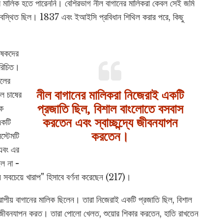
ির মালিক হতে পারেননি। বেশিরভাগ নীল বাগানের মালিকরা কেবল সেই জমি
লি অবস্থিত ছিল। 1837 এবং ইআইসি প্রবিধান শিথিল করার পরে, কিছু
কৃষকদের
পরিচিত।
সলের
নীল বাগানের মালিকরা নিজেরাই একটি
ল চাষের
প্রজাতি ছিল, বিশাল বাংলোতে বসবাস
ষক
করতেন এবং স্বাচ্ছন্দ্যে জীবনযাপন
একটি
করতেন।
স্টেমটি
 এবং এর
িল না -
ে সবচেয়ে খারাপ" হিসাবে বর্ণনা করেছেন (217)।
রোপীয় বাগানের মালিক ছিলেন। তারা নিজেরাই একটি প্রজাতি ছিল, বিশাল
ের জীবনযাপন করত। তারা পোলো খেলত, শুয়োর শিকার করতেন, হাতি রাখতেন