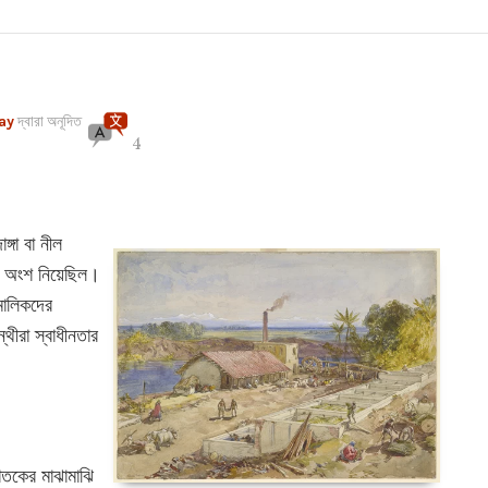
ay
দ্বারা অনূদিত
4
্গা বা নীল
টে অংশ নিয়েছিল।
মালিকদের
থীরা স্বাধীনতার
শতকের মাঝামাঝি