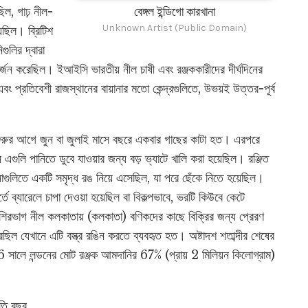
িল, গাঢ় নীল-
বেঙ্গল ইন্ডিগো কারখানা
Unknown Artist (Public Domain)
েছিল। ব্রিটিশ
গুলির দ্বারা
অর্জন করেছিল। ইআইসি ভারতীয় নীল চাষী এবং রঞ্জককারীদের দীর্ঘদিনের
 প্রতিবেশী রাজস্থানের বায়ানার মতো কেন্দ্রগুলিতে, উভয়ই উত্তর-পূর্ব
কাল শুরুর আগে জুন বা জুলাই মাসে বছরে একবার গাছের কাটা হত। এরপরে
ে এগুলি পানিতে ডুবে যাওয়ার জন্য বড় ভ্যাটে খালি করা হয়েছিল। রঞ্জিত
াগুলিতে একটি সমৃদ্ধ রঙ নিয়ে এসেছিল, যা পরে ছেঁকে নিতে হয়েছিল।
তে ব্যারেলে চাপা দেওয়া হয়েছিল বা বিকল্পভাবে, ভরটি কিউবে কেটে
বেশিরভাগ নীল কলকাতায় (কলকাতা) বণিকদের কাছে বিক্রির জন্য প্রেরণ
েছিল যেখানে এটি বস্ত্র রঙিন করতে ব্যবহৃত হত। অষ্টাদশ শতাব্দীর শেষের
96 সালে লন্ডনের মোট রঞ্জক আমদানির 67% (প্রায় 2 মিলিয়ন কিলোগ্রাম)
রতি বছর