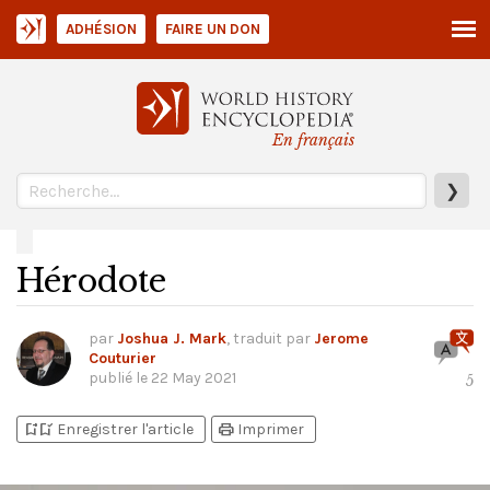
ADHÉSION
FAIRE UN DON
En français
❯
Hérodote
par
Joshua J. Mark
, traduit par
Jerome
Couturier
publié le
22 May 2021
5
bookmark_add
bookmark_added
print
Enregistrer l'article
Imprimer