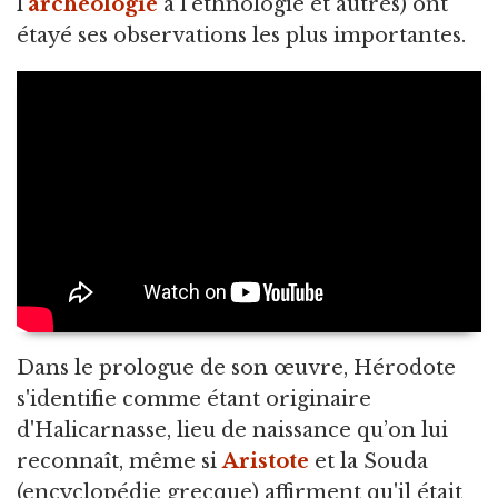
l'
archéologie
à l'ethnologie et autres) ont
étayé ses observations les plus importantes.
Dans le prologue de son œuvre, Hérodote
s'identifie comme étant originaire
d'Halicarnasse, lieu de naissance qu’on lui
reconnaît, même si
Aristote
et la Souda
(encyclopédie grecque) affirment qu'il était