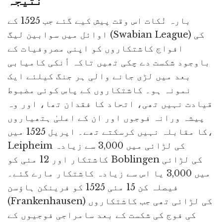
نتیجہ
بارہ نُکات اس وقت پیش کیے گئے جب 1525 کے
اوائل میں سوابین لیگ (Swabian League) کی
افواج کاشتکاروں کو اپنی مصروفیات کے
باوجود شکست دے چکی تھیں تاکہ اُنکی کامیابی
بعد میں لڑی جانے والی ہر جنگ کیلئے ایک
نمونہ ہو۔ کاشتکاروں کے پاس کوئی مضبوط
قیادت نہیں تھی، اتحاد کا فقدان تھا، اور وہ
پیشہ ورانہ فوجوں اور ان کے اعلیٰ ہتھیاروں
کا مقابلہ نہیں کرسکتے تھے۔ اپریل 1525 میں،
Leipheim کی لڑائی میں 3,000 سے زیادہ
کاشتکار اور 12 مئی کو Boblingen کی لڑائی
میں 3,000 یا اس سے زیادہ کاشتکار مارے گئے۔
فیصلہ کن 15 مئی 1525 کو فرینکن ہاؤسن
(Frankenhausen) کی لڑائی تھی جب کاشتکاروں
کی فوج کی شکست کے بعد سامراجی فوجیوں کے