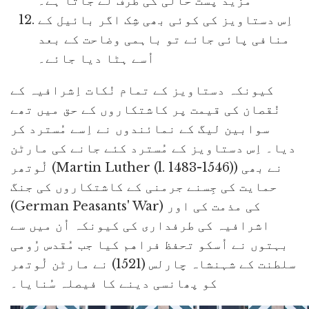
مزید پست حالی کی طرف لے جاتا ہے۔
اِس دستاویز کی کوئی بھی شِک اگر بائیل کے
منافی پائی جائے تو باہمی وضاحت کے بعد
اُسے ہٹا دیا جائے۔
کیونکہ دستاویز کے تمام نُکات اِشرافیہ کے
نُقصان کی قیمت پر کاشتکاروں کے حق میں تھے
سوابین لیگ کے نمائندوں نے اِسے مُسترد کر
دیا۔ اِس دستاویز کے مُسترد کئے جانے کی مارٹن
لُوتھر (Martin Luther (l. 1483-1546)) نے بھی
حمایت کی جِسنے جرمنی کے کاشتکاروں کی جنگ
(German Peasants' War) کی مذمت کی اور
اشرافیہ کی طرفداری کی کیونکہ اُن میں سے
بہتوں نے اُسکو تحفظ فراهم کیا جب مُقدس رُومی
سلطنت کے شہنشاہ چارلس (1521) نے مارٹن لُوتھر
کو پھانسی دینے کا فیصلہ سُنایا۔