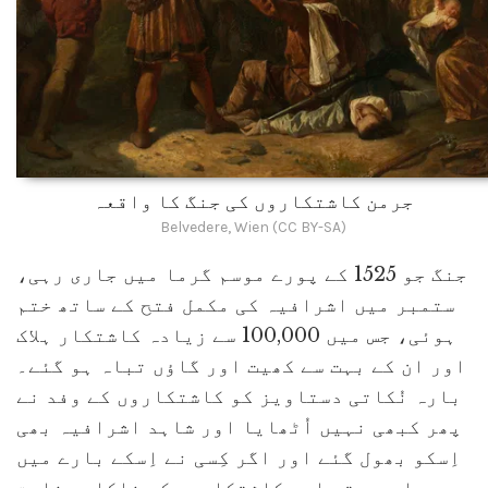
جرمن کاشتکاروں کی جنگ کا واقعہ
Belvedere, Wien (CC BY-SA)
جنگ جو 1525 کے پورے موسم گرما میں جاری رہی،
ستمبر میں اشرافیہ کی مکمل فتح کے ساتھ ختم
ہوئی، جس میں 100,000 سے زیادہ کاشتکار ہلاک
اور ان کے بہت سے کھیت اور گاؤں تباہ ہو گئے۔
بارہ نُکاتی دستاویز کو کاشتکاروں کے وفد نے
پھر کبھی نہیں اُٹھایا اور شاہد اشرافیہ بھی
اِسکو بھول گئے اور اگر کِسی نے اِسکے بارے میں
سوچا بھی تو اِسے کاشتکاروں کی ناکام بغاوت