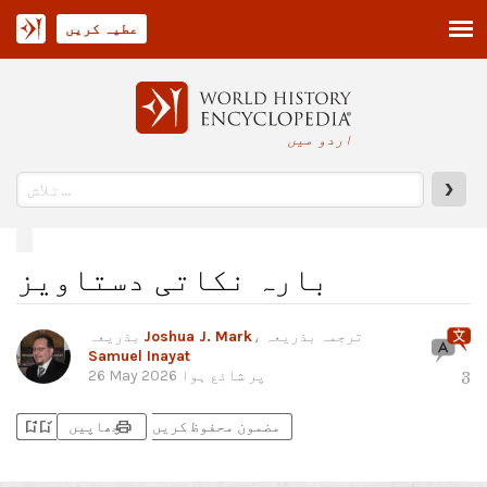
عطیہ کریں
اردو میں
❯
بارہ نکاتی دستاویز
، ترجمہ بذریعہ
Joshua J. Mark
بذریعہ
Samuel Inayat
پر شائع ہوا
26 May 2026
3
bookmark_add
bookmark_added
print
مضمون محفوظ کریں
چھاپیں