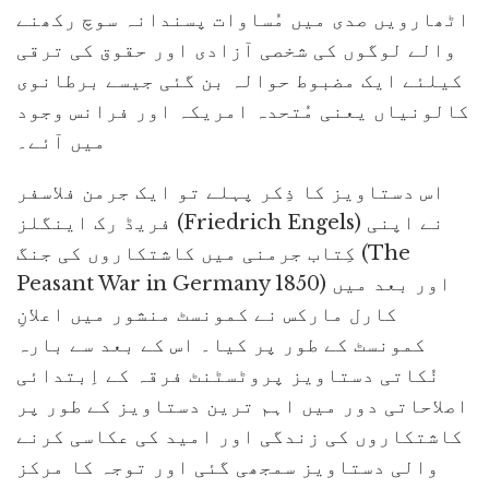
اٹھارویں صدی میں مُساوات پسندانہ سوچ رکھنے
والے لوگوں کی شخصی آزادی اور حقوق کی ترقی
کیلئے ایک مضبوط حوالہ بن گئی جیسے برطانوی
کالونیاں یعنی مُتحدہ امریکہ اور فرانس وجود
میں آئے۔
اس دستاویز کا ذِکر پہلے تو ایک جرمن فلاسفر
فریڈ رک اینگلز (Friedrich Engels) نے اپنی
کِتاب جرمنی میں کاشتکاروں کی جنگ (The
Peasant War in Germany 1850) اور بعد میں
کارل مارکس نے کمونسٹ منشور میں اعلانِ
کمونسٹ کے طور پر کیا۔ اس کے بعد سے بارہ
نُکاتی دستاویز پروٹسٹنٹ فرقہ کے اِبتدائی
اصلاحاتی دور میں اہم ترین دستاویز کے طور پر
کاشتکاروں کی زندگی اور امید کی عکاسی کرنے
والی دستاویز سمجھی گئی اور توجہ کا مرکز