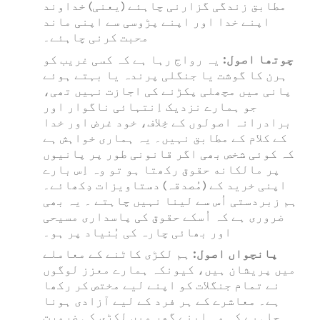
مطابق زندگی گزارنی چاہئے (یعنی) خداوند
اپنے خدا اور اپنے پڑوسی سے اپنی ماند
محبت کرنی چاہئے۔
چوتھا اصول:
یہ رواج رہا ہے کہ کسی غریب کو
ہرن کا گوشت یا جنگلی پرندہ یا بہتے ہوئے
پانی میں مچھلی پکڑنے کی اجازت نہیں تھی،
جو ہمارے نزدیک اِنتہائی ناگوار اور
برادرانہ اصولوں کے خِلاف، خود غرض اور خدا
کے کلام کے مطابق نہیں۔ یہ ہماری خواہش ہے
کہ کوئی شخص بھی اگر قانونی طور پر پانیوں
پر مالکانه حقوق رکھتا ہو تو وہ اِس بارے
اپنی خرید کے (مُصدقہ) دستاویزات دِکھائے۔
ہم زبردستی اُس سے لینا نہیں چاہتے ۔ یہ بھی
ضروری ہے کہ اُسکے حقوق کی پاسداری مسیحی
اور بھائی چارہ کی بُنیاد پر ہو۔
پانچواں اصول:
ہم لکڑی کاٹنے کے معاملے
میں پریشان ہیں، کیونکہ ہمارے معزز لوگوں
نے تمام جنگلات کو اپنے لیے مختص کر رکھا
ہے۔ معاشرے کے ہر فرد کے لیے آزادی ہونا
چاہیے کہ وہ اپنے گھر میں لکڑی کی ضرورت