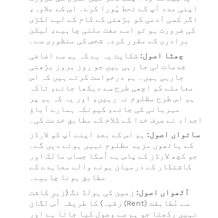
اپنی مدد آپ کے تحط پُورا کرے۔ اس کے علاوہ،
اگر کسی آدمی کو بڑھئی کے کام کے لیے لکڑی
کی ضرورت ہو تو اسے مفت ملنی چاہیے، لیکن
برادری کے مقرر کردہ شخص کی منظوری سے۔
چھٹا اصول:
شکایت یہ ہے کہ ہم سے اضافی
خِدمات لی جا رہی ہیں جو روز بروز بڑھتی
جارہی ہیں۔ ہم درخواست کرتے ہیں کہ اس
معاملے کو اچھی طرح سے دیکھا جائے، تاکہ
ہم اس طرح مظلوم نہ رہیں، اور یہ کہ ہم پر
مہربانی کی جائے، کیونکہ ہمارے آباؤ
اجداد نے صرف خدا کے کلام کے مطابق خدمت کی۔
ساتواں اصول:
ہم اس کے بعد اپنے آپ کو لارڈز
کے ہاتھوں مزید مظلوم نہیں ہونے دیں گے۔
جو کچھ لارڈز کے پاس ہے اُسکا حِساب مالک اور
کاشتکار کے درمیان ہونے والے معاہدے کے
مطابق ہونا چاہیے۔
آٹھواں اصول:
زمین کی ہولڈ نگ (زیرِ کاشت
رقبہ) کا طریقہ اُس لگان (Rent) سے مُطابقت
نہیں رکھتا جو ہم سے وصول کیا جاتا ہے اور