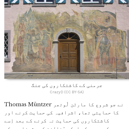
جرمنی کے کاشتکاروں کی جنگ
CrazyD (CC BY-SA)
Thomas Müntzer نے جو شروع کا مارٹن لُوتھر
کا حمایتی تھا، اشرافیہ کی حمایت کرنے اور
کاشتکاروں کی حمایت نہ کرنے کے بعد اِسے
دھوکہ سمجھ کر اسکی مُخالفت کی۔ شہزادوں کی