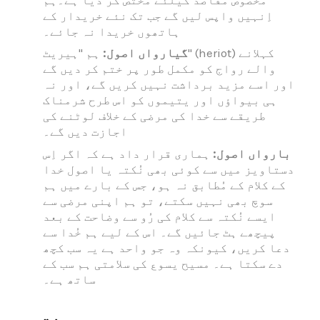
اِنہیں واپس لیں گے جب تک نئے خریدار کے
ہاتھوں خریدا نہ جائے۔
گیارواں اصول:
ہم "ہیریٹ" (heriot) کہلانے
والے رواج کو مکمل طور پر ختم کر دیں گے
اور اسے مزید برداشت نہیں کریں گے، اور نہ
ہی بیواؤں اور یتیموں کو اس طرح شرمناک
طریقے سے خدا کی مرضی کے خلاف لوٹنے کی
اجازت دیں گے۔
بارواں اصول:
ہماری قرار داد ہے کہ اگر اِس
دستاویز میں سے کوئی بھی نُکتہ یا اصول خدا
کے کلام کے مُطابق نہ ہو، جس کے بارے میں ہم
سوچ بھی نہیں سکتے، تو ہم اپنی مرضی سے
ایسے نُکتہ سے کلام کی رُو سے وضاحت کے بعد
پیچھے ہٹ جائیں گے۔ اس کے لیے ہم خُدا سے
دعا کریں، کیونکہ وہ جو واحد ہے یہ سب کچھ
دے سکتا ہے۔ مسیح یسوع کی سلامتی ہم سب کے
ساتھ ہے۔