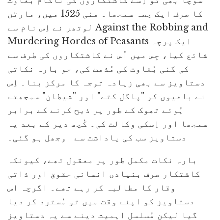
کا صرف ایک حِصہ سمجھا۔ مئی 1525 میں، مارٹن
لوتھر نے اِس نام سے Against the Robbing and
Murdering Hordes of Peasants ایک پرچہ
شائع کیا، جِس میں اُس نے کاشتکاروں کی طرف سے
کی گئی بُغاوت کی مُذمت کی، جو بارہ نکاتی
دستاویز سے بھی زیادہ توجہ کا مرکز بنا۔ اِس
نے باغیوں کو "پاگل کتے" اور "شیطان" سمجھتے
ہُوئے تھوک کے طور پر ذبح کرنے کے برابر
سمجھا اور اِسکی وکالت کی۔ کُچھ دیر کے بعد یہ
دستاویز سب کی یاداشت سے اوجھل ہو گئی۔
بارہ نکات مکمل طور پر معقول تھے، کیونکہ
کاشتکار صرف بنیادی انسانی حقوق اور ذاتی
وقار کا مطالبہ کر رہے تھے۔ اگرچہ اس
دستاویز کو اپنے وقت میں تو مُسترد کر دیا
گیا لیکن مُسلسل اہمیت دینے سے یہ دستاویز