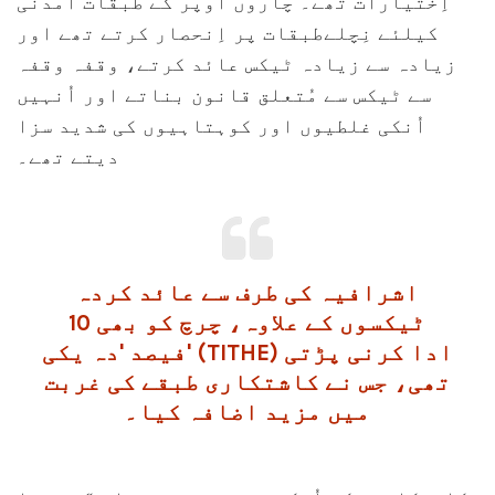
اِختیارات تھے۔ چاروں اُوپر کے طبقات آمدنی
کیلئے نِچلےطبقات پر اِنحصار کرتے تھے اور
زیادہ سے زیادہ ٹیکس عائد کرتے، وقفہ وقفہ
سے ٹیکس سے مُتعلق قانون بناتے اور اُنہیں
اُنکی غلطیوں اور کوہتاہیوں کی شدید سزا
دیتے تھے۔
اشرافیہ کی طرف سے عائد کردہ
ٹیکسوں کے علاوہ، چرچ کو بھی 10
فیصد 'دہ یکی' (TITHE) ادا کرنی پڑتی
تھی، جس نے کاشتکاری طبقے کی غربت
میں مزید اضافہ کیا۔