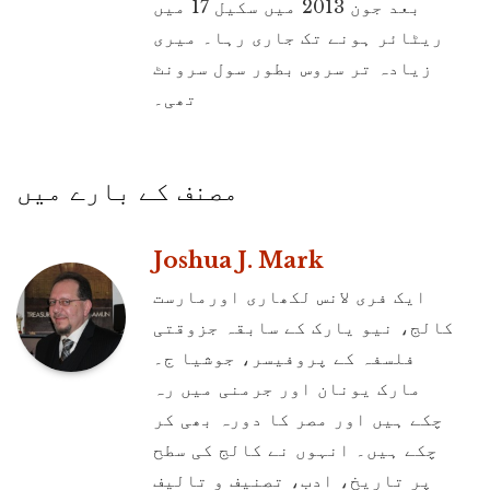
بعد جون 2013 میں سکیل 17 میں
ریٹائر ہونے تک جاری رہا۔ میری
زیادہ تر سروس بطور سول سرونٹ
تھی۔
مصنف کے بارے میں
Joshua J. Mark
ایک فری لانس لکھاری اورمارست
کالج، نیو یارک کے سابقہ جزوقتی
فلسفہ کے پروفیسر، جوشیا ج۔
مارک یونان اور جرمنی میں رہ
چکے ہیں اور مصر کا دورہ بھی کر
چکے ہیں۔ انہوں نے کالج کی سطح
پر تاریخ، ادب، تصنیف و تالیف