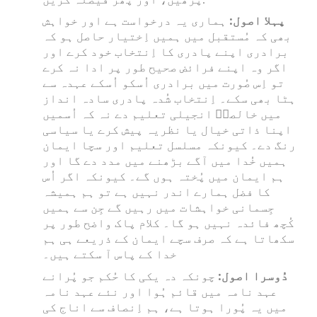
پہلا اصول:
ہماری یہ درخواست ہے اور خواہش
بھی کہ مُستقبل میں ہمیں اِختیار حاصل ہو کہ
برادری اپنے پادری کا اِنتخاب خود کرے اور
اگر وہ اپنے فرائض صحیح طور پر ادا نہ کرے
تو اِس صُورت میں برادری اُسکو اُسکے عہدہ سے
ہٹا بھی سکے۔ اِنتخاب شُدہ پادری سادہ انداز
میں خالصاؐ انجیلی تعلیم دے نہ کہ اُسمیں
اپنا ذاتی خیال یا نظریہ پیش کرے یا سیاسی
رنگ دے۔ کیونکہ مسلسل تعلیم اور سچا ایمان
ہمیں خُدا میں آگے بڑھنے میں مدد دے گا اور
ہم ایمان میں پُختہ ہوں گے۔ کیونکہ اگر اُس
کا فضل ہمارے اندر نہیں ہے تو ہم ہمیشہ
جِسمانی خواہشات میں رہیں گے جِن سے ہمیں
کُچھ فائدہ نہیں ہو گا۔ کلام پاک واضح طور پر
سکھاتا ہے کہ صرف سچے ایمان کے ذریعے ہی ہم
خدا کے پاس آ سکتے ہیں۔
دُوسرا اصول:
چونکہ دہ یکی کا حُکم جو پُرانے
عہد نامہ میں قائم ہُوا اور نئے عہد نامہ
میں یہ پُورا ہوتا ہے، ہم اِنصاف سے اناج کی