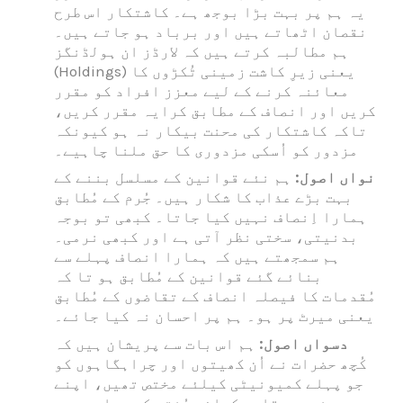
یہ ہم پر بہت بڑا بوجھ ہے۔ کاشتکار اس طرح
نقصان اٹھاتے ہیں اور برباد ہو جاتے ہیں۔
ہم مطالبہ کرتے ہیں کہ لارڈز ان ہولڈنگز
(Holdings) یعنی زیرِ کاشت زمینی ٹُکڑوں کا
معائنہ کرنے کے لیے معزز افراد کو مقرر
کریں اور انصاف کے مطابق کرایہ مقرر کریں،
تاکہ کاشتکار کی محنت بیکار نہ ہو کیونکہ
مزدور کو اُسکی مزدوری کا حق ملنا چاہیے۔
نواں اصول:
ہم نئے قوانین کے مسلسل بننے کے
بہت بڑے عذاب کا شکار ہیں۔ جُرم کے مُطابق
ہمارا اِنصاف نہیں کیا جاتا۔ کبھی تو بوجہ
بدنیتی، سختی نظر آتی ہے اور کبھی نرمی۔
ہم سمجھتے ہیں کہ ہمارا انصاف پہلے سے
بنائے گئے قوانین کے مُطابق ہو تا کہ
مُقدمات کا فیصلہ انصاف کے تقاضوں کے مُطابق
یعنی میرٹ پر ہو۔ ہم پر احسان نہ کیا جائے۔
دسواں اصول:
ہم اس بات سے پریشان ہیں کہ
کُچھ حضرات نے اُن کھیتوں اور چراہگاہوں کو
جو پہلے کمیونیٹی کیلئے مختص تھیں، اپنے
مخصوص مقاصد کیلئے مُختص کر دیا ہے۔ہم