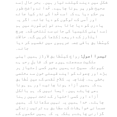
شکل میں دینے کیلئے تیار ہیں۔ بحر حال اِسے
صحیح طور پر ہونا چاہیے۔ خُدا نے واضح طور
پر حکم دیا ہے کہ اسے خُدا کی نذر کیا جائے
اور اُسی کے لوگوں کو دیا جائے۔ اگر یہ
پادری کو دیا جاتا ہے، تو اِس صُورت میں ہم
اِسے اپنی کلیسیا کی جانب سے مُنتخب شُدہ چرچ
ایلڈرز کے ذریعے اِکٹھا کریں گے۔ حالات
کیمُطابق باقی حِصہ غریبوں میں تقسیم کر دیا
جائے۔
تیسرا اصول:
رواج کیمُطابق لارڈز ہمیں اپنی
ملکیت سمجھتے ہیں، جو کہ قابلِ رحم ہے
کیونکہ مسیح نے ہمیں بغیر کسی اِمتیاز ہر
بڑے اور چھوٹے کو اپنے قیمتی خون سے مخلصی
بخشی ہے۔ چُناچہ یہ کلامِ مُقدس کے عین مُطابق
ہے کہ ہمیں آزاد ہونا چائیے اور ہم ہونا
بھی چاہتے ہیں۔ ایسا نہیں کہ ہم بالکل
آزاد اور کسی اختیار کے تحت نہیں رہنا
چاہتے۔ خدا ہمیں یہ نہیں سکھاتا کہ ہمیں
جسمانی خواہشات کے مطابق بے ترتیب زندگی
گزارنی چاہئے، بلکہ یہ کہ ہمیں حکموں کے