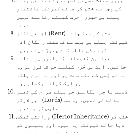
جبری محنت مسیحی اصولوں کے منافی ہونے
کی وجہ سے ختم کی جائے کیونکہ کاشتکار
پہلے ہی جبری اُجرت کیلئے رضامند نہیں
تھے۔
اضافی لگان (Rent) ختم کر دیا جائے
کیونکہ پہلے ہی بہت سے کاشتکار لگان ادا
کرنے کی خاطر کام چھوڑ دیتے ہیں۔
قوانین مُنصفانہ بُنیادوں پر بنائے
جائیں۔ ایک ہی جُرم کیلئے جو قانون ہو وہ
نہ تو کِسی کے لئے سخت ہو اور نہ نرم بلکہ
ہر ایک کیلئے یکساں ہو۔
کھیت یا چراہگاہیں جو پہلے عوام کی تھیں
اور لارڈز (Lords) نے لے لی تھیں، وہ سب
واپس کی جائیں۔
وراثتی ٹیکس (Heriot Inheritance) ختّم کر
دیا جائے کیونکہ یہ بیوہ اور یتیموں کو