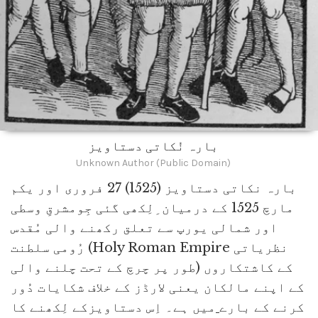
بارہ نُکاتی دستاویز
Unknown Author (Public Domain)
بارہ نکاتی دستاویز (1525) 27 فروری اور یکم
مارچ 1525 کے درمیان ِلِکھی گئی جِومشرقِ وسطی
اور شمالی یورپ سے تعلق رکھنے والی مُقدس
رُومی سلطنت (Holy Roman Empire نظریاتی
طور پر چرچ کے تحت چلنے والی) کے کاشتکاروں
کے اپنے مالکان یعنی لارڈز کے خلاف شکایات دُور
کرنے کے بارے
میں ہے۔ اِس دستاویزکے لِکھنے کا