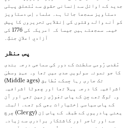
جدید کے اوائل سے اِنسانی حقوق سے مُتعلق پہلی
دستاویز سمجھا جاتا ہے۔ علماء اِس دستاویز
کو آنے والے وقتوں کی اِنقلابی تحریروں کا پیش
خیمہ سمجھتے ہیں جیسا کہ امریکہ کی 1776 کی
آزادیِ اعلانِ جنگِ۔
پس منظر
مُقدس رُومی سلطنت کے دور کی سماجی درجہ بندی
کا جو نمونہ سولویں صدی میں تھا وہ عہدِ وسطیٰ
(Middle ages) تک جاری رہا جِسکے مُطابق
اشرافیہ کا درجہ پہلا تھا اور چھوٹا اشرافیہ
وہ لوگ تھے جِن کے پاس تھٰوڑی زمین تھی اور اُن
کے پاس سیاسی اِختیارات بھی کم تھے۔ البتہ
چرچ (Clergy) یعنی پادریوں کے طبقہ کے پاس اِن
سے اور تاجر اور کاشتکار برادری سے زیادہ