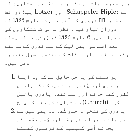
یہی سمجھا جاتا ہے کہ بارہ نکاتی دستاویز کا
پہلا ڈرافٹ Lotzer اور Schappeler Hipler نے
تقریباؐ فروری کے آخر تا یکم مارچ 1525 کے
دوران تیار کیا۔ نظر ثانی کاشتکاروں کی
اسمبلی میں 6 مارچ 1525 کو ہُوئی تا کہ اِسکے
بعد اِسے سوابین لیگ کے نمائدوں کے سامنے
رکھا جائے۔ بارہ نکات کے مُختصر اصول مندرجہ
ذیل ہیں۔
ہر طبقے کو یہ حق حاصِل ہے کہ وہ اپنا
پادری خُود چُنے، بجائے اِسکے کہ پادری
مُقرر کیا جائے اور نمائندہ پادری بائبل
سے تبلیغ کرے نہ کہ چرچ (Church) کی۔
پادری کی تنخواہ جمع شُدہ دہ یکی میں سے
دی جائے اور اضافی رقم اور کِسی مقصد کی
بجائے اُسی کلیسیا کے غریبوں کیلئے