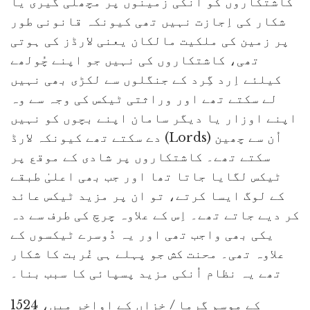
کاشتکاروں کو اُنکی زمینوں پر مچھلی گیری یا
شکار کی اِجازت نہیں تھی کیونکہ قانونی طور
پر زمین کی ملکیت مالکان یعنی لارڈز کی ہوتی
تھی، کاشتکاروں کی نہیں جو اپنے چُولھے
کیلئے اِرد گِرد کے جنگلوں سے لکڑی بھی نہیں
لے سکتے تھے اور وراثتی ٹیکس کی وجہ سے وہ
اپنے اوزار یا دیگر سامان اپنے بچوں کو نہیں
دے سکتے تھے کیونکہ لارڈ (Lords) اُن سے چھین
سکتے تھے۔ کاشتکاروں پر شادی کے موقع پر
ٹیکس لگایا جاتا تھا اور جب بھی اعلیٰ طبقے
کے لوگ ایسا کرتے، تو ان پر مزید ٹیکس عائد
کر دیے جاتے تھے۔ اِس کے علاوہ چرچ کی طرف سے دہ
یکی بھی واجب تھی اور یہ دُوسرے ٹیکسوں کے
علاوہ تھی۔ محنت کش جو پہلے ہی غُربت کا شکار
تھے یہ نظام اُنکی مزید پسپائی کا سبب بنا۔
1524 کے موسمِ گرما / خزاں کے اواخر میں،