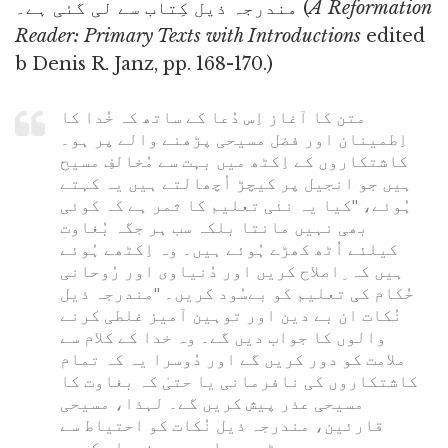
A Reformation
مندرجہ ذیل کِتاب سے لی گئی ہے۔ (
Reader: Primary Texts with Introductions
edited
b Denis R. Janz, pp. 168-170.)
متن کا آغاز اِس دُعا کے ساتھ کہ خُدا کا
اِطمینان اور فضل مسیحی پڑھنے والے پر ہو۔
کاشتکاروں کے اِکٹھ میں بہت سے مُخالفِ مسیح
ہیں جو انجیل پر کیچڑ اُچھالتے ہیں یہ کہتے
ہُوئے، "کیا یہ نئی تعلیم کا ثمر ہے کہ کوئی
بھی نہیں مانتا بلکہ سب ہر جگہ بُغاوت
کیلئے اُٹھ کھڑے ہُوئے ہیں۔ وہ اِکٹھے ہُوئے
ہیں کہ ِاصلاح کریں اور دُنیاوی اور رُوحانی
حُکام کی تعلیم کو بےسُود کریں۔ "مندرجہ ذیل
نُکات ان بے دین اور توہین آمیز غلطی کرنے
والوں کا جواب دیں گے۔ وہ خدا کے کلام سے
ملامت کو دور کریں گے اور دُوسرا یہ کہ تمام
کاشتکاروں کی نافرمانی یا حتیٰ کہ بغاوت کا
مسیحی عذر پیش کریں گے۔ لہذا، مسیحی
قارئین، مندرجہ ذیل نُکات کو احتیاط سے
پڑھیں، اور پھر فیصلہ کریں.