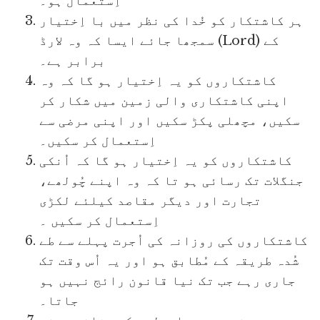
اِستعمال ہو۔
ہر کاشتکار کو خُدا کی نظر میں با اِختیار
سمجھا جائے ایسا کہ وہ لارڈ (Lord) کے
برابر ہے۔
کاشتکاروں کو یہ اِختیار ہو گا کہ وہ
اپنی کاشتکاری والی زمین میں شکار کر
سکیں، مچھلی پکڑ سکیں اور اپنی مرضی سے
اِستعمال کر سکیں۔
کاشتکاروں کو یہ اِختیار ہو گا کہ اُنکی
جنگلات تک رسائی ہو تا کہ وہ اپنے چُولھے،
تجارت اور دیگر مقاصد کیلئے لکڑی
اِستعمال کر سکیں ۔
کاشتکاروں کی روزانہ کی اُجرت پہلے سے طے
شُدہ طریقہ کے مُطابق ہو اور یہ اُس وقت تک
جاری رہے جب تک نیا قانون رائج نہیں ہو
جاتا۔