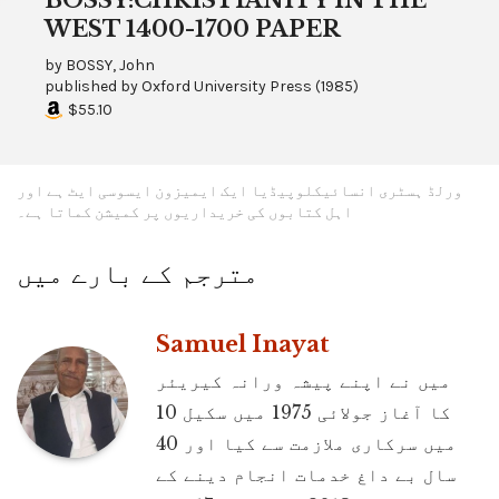
WEST 1400-1700 PAPER
by
BOSSY, John
published by
Oxford University Press
(
1985
)
$55.10
ورلڈ ہسٹری انسائیکلوپیڈیا ایک ایمیزون ایسوسی ایٹ ہے اور
اہل کتابوں کی خریداریوں پر کمیشن کماتا ہے۔
مترجم کے بارے میں
Samuel Inayat
میں نے اپنے پیشہ ورانہ کیریئر
کا آغاز جولائی 1975 میں سکیل 10
میں سرکاری ملازمت سے کیا اور 40
سال بے داغ خدمات انجام دینے کے