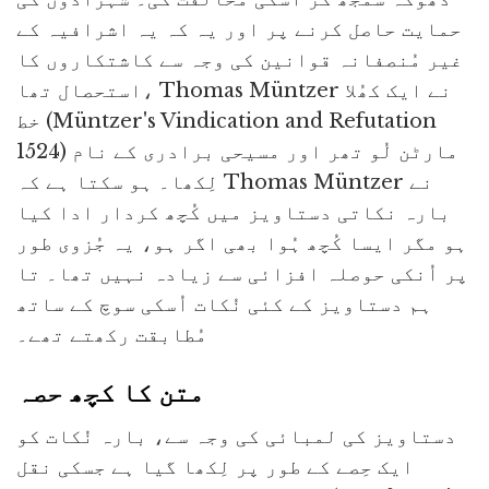
حمایت حاصل کرنے پر اور یہ کہ یہ اشرافیہ کے
غیر مُنصفانہ قوانین کی وجہ سے کاشتکاروں کا
استحصال تھا، Thomas Müntzer نے ایک کھُلا
خط (Müntzer's Vindication and Refutation
1524) مارٹن لُو تھر اور مسیحی برادری کے نام
لِکھا۔ ہو سکتا ہے کہ Thomas Müntzer نے
بارہ نکاتی دستاویز میں کُچھ کردار ادا کیا
ہو مگر ایسا کُچھ ہُوا بھی اگر ہو، یہ جُزوی طور
پر اُنکی حوصلہ افزائی سے زیادہ نہیں تھا۔ تا
ہم دستاویز کے کئی نُکات اُسکی سوچ کے ساتھ
مُطابقت رکھتے تھے۔
متن کا کچھ حصہ
دستاویز کی لمبائی کی وجہ سے، بارہ نُکات کو
ایک حِصے کے طور پر لِکھا گیا ہے جسکی نقل