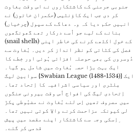
جنوبی جرمنی کے کاشتکاروں نے اس وقت بغاوت
کر دی جب ایک کاؤنٹیس (حکمران خاتون) نے
انہیں حکم دیا کہ وہ دھاگے کے سپول (چرخیاں)
بنانے کے لیے جو اُسے درکار تھے گھونگھوں
(snail shells) کے خول اکٹھے کرنے کی خاطر اپنی
فصل کی کٹائی کو نظر انداز کر دیں۔ بُغاوت سے
دُوسروں کی بھی حوصلہ افزائی ہُوئی اور خِطے کا
ایک بہت بڑا حصہ بُغاوت میں شامل ہو گیا۔
سوابین لیگ {Swabian League (1488-1534)} ایک
مِلٹری اور سیاسی اشرافیہ کا اِتحاد تھا۔
اِتحادی لیگ کی افواج اُس وقت بیرونی جنگوں
میں مصروف تھیں اِس لئے بُغاوت نے مضبُوطی پکڑ
لی کیونکہ مزاحمت کرنے والاِ کوئی نہیں تھا۔
ِاِسکی وجہ سے کاشتکار اپنے مقصد میں پیش
قدمی کر گئے۔