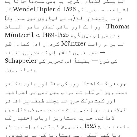
نے مِلکر لِکھا، اگرچہ یہ بھی سمجھا جاتا ہے
کہ Wendel Hipler d. 1526 اشرافیہ سے ذرہ کم
درجہ رکھنے والے (باغی لیڈروں میں سے ایک)
اور ایک اور باغی لیڈر ماهر الہیات Thomas
Müntzer l. c. 1489-1525 نے بھی اِس میں کُچھ
کردار ادا کیا۔ اگر Müntzer نے براہِ راست
حصہ نہیں ڈالا، اس کے مذہبی عقائد —
Schappeler کی طرح — یقیناً اس تحریر کی
بنیاد ہیں۔
جرمنی کے کاشتکاروں کی جنگ اور بارہ نکاتی
دستاویز اُس ظُلم کے جواب میں تھی جو اشرافیہ
اور کیتھولک چرچ نے نِچلے طبقے پر اضافی
ٹیکسوں اور اِختیارات سے محرومی کی شکل میں
ڈھائے۔ جب یہ دستاویز اربابِ اِختیار کے
سامنے مارچ 1525 میں پیش کی گئی تو اِسے رد کر
دیا گیا لیکن اِسی دستاویز کو یورپ کے دورِ