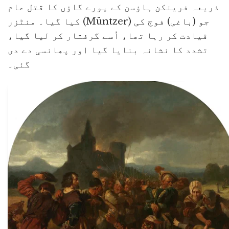
ذریعہ فرینکن ہاؤسن کے پورے گاؤں کا قتل عام
کیا گیا۔ منٹزر (Müntzer) جو (باغی) فوج کی
قیادت کر رہا تھا، اُسے گرفتار کر لیا گیا،
تشدد کا نشانہ بنایا گیا اور پھانسی دے دی
گئی۔