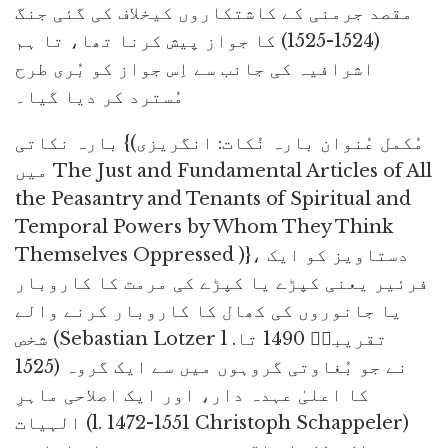
مقصد جرمنی کے کاشتکاروں کیخلاف کی گئی جنگ
(1524-1525) کا جواز پیش کرنا تھا، تا ہم
اشرافیہ کی جانب سے اِس جواز کو بُری طرح
مُسترد کر دیا گیا۔
بارہ نکاتی {(مُکمل عُنوان بارہ نُکات: انگریزی
میں The Just and Fundamental Articles of All
the Peasantry and Tenants of Spiritual and
Temporal Powers by Whom They Think
Themselves Oppressed )}، دستاویز کو ایک
فرئیر یعنی کپڑے یا کپڑے کی مرمت کا کاروبار
یا جانوروں کی کھال کا کاروبار کرنے والے
شخص (Sebastian Lotzer l .تقریباؐ 1490 تا
1525) نے جو بُغاوتی گروہوں میں سے ایک گروہ
کا اعلیٰ عہدہ دار، اور ایک اصلاحی ماہرِ
الہیات (l. 1472-1551 Christoph Schappeler)