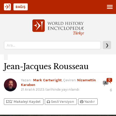
BAĞIŞ
Türkçe
❯
Jean-Jacques Rousseau
Yazan
:
Mark Cartwright
, Çeviren:
Nizamettin
Karaben
21 Aralık 2023
tarihinde yayınlandı
6
bookmark_add
bookmark_added
headphones
print
Makaleyi Kaydet
Sesli Versiyon
Yazdır