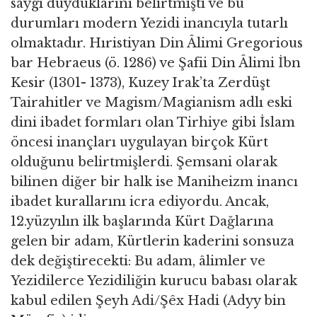
saygı duyduklarını belirtmişti ve bu
durumları modern Yezidi inancıyla tutarlı
olmaktadır. Hıristiyan Din Âlimi Gregorious
bar Hebraeus (ö. 1286) ve Şafii Din Âlimi İbn
Kesir (1301- 1373), Kuzey Irak’ta Zerdüşt
Tairahitler ve Magism/Magianism adlı eski
dini ibadet formları olan Tirhiye gibi İslam
öncesi inançları uygulayan birçok Kürt
olduğunu belirtmişlerdi. Şemsani olarak
bilinen diğer bir halk ise Maniheizm inancı
ibadet kurallarını icra ediyordu. Ancak,
12.yüzyılın ilk başlarında Kürt Dağlarına
gelen bir adam, Kürtlerin kaderini sonsuza
dek değiştirecekti: Bu adam, âlimler ve
Yezidilerce Yezidiliğin kurucu babası olarak
kabul edilen Şeyh Adi/Şêx Hadi (Adyy bin