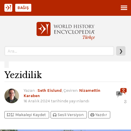
BAĞIŞ
Türkçe
❯
Yezidilik
Yazan
:
Seth Eislund
, Çeviren:
Nizamettin
Karaben
16 Aralık 2024
tarihinde yayınlandı
3
bookmark_add
bookmark_added
headphones
print
Makaleyi Kaydet
Sesli Versiyon
Yazdır