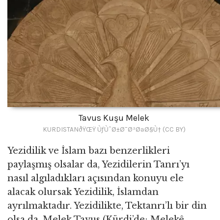
Tavus Kuşu Melek
KURDISTANðŸŒŸ ÙƒÙˆØ±Ø¯Ø³ØªØ§Ù† (CC BY)
Yezidilik ve İslam bazı benzerlikleri
paylaşmış olsalar da, Yezidilerin Tanrı’yı
nasıl algıladıkları açısından konuyu ele
alacak olursak Yezidilik, İslamdan
ayrılmaktadır. Yezidilikte, Tektanrı’lı bir din
olsa da, Melek Tavus (Kürdi’de; Melekê