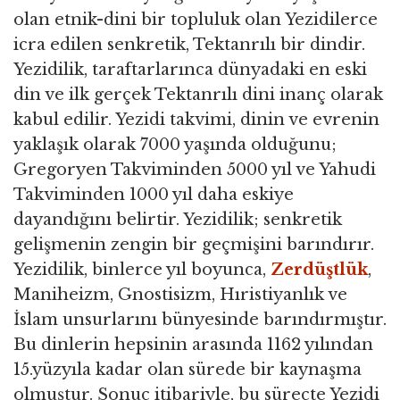
olan etnik-dini bir topluluk olan Yezidilerce
icra edilen senkretik, Tektanrılı bir dindir.
Yezidilik, taraftarlarınca dünyadaki en eski
din ve ilk gerçek Tektanrılı dini inanç olarak
kabul edilir. Yezidi takvimi, dinin ve evrenin
yaklaşık olarak 7000 yaşında olduğunu;
Gregoryen Takviminden 5000 yıl ve Yahudi
Takviminden 1000 yıl daha eskiye
dayandığını belirtir. Yezidilik; senkretik
gelişmenin zengin bir geçmişini barındırır.
Yezidilik, binlerce yıl boyunca,
Zerdüştlük
,
Maniheizm, Gnostisizm, Hıristiyanlık ve
İslam unsurlarını bünyesinde barındırmıştır.
Bu dinlerin hepsinin arasında 1162 yılından
15.yüzyıla kadar olan sürede bir kaynaşma
olmuştur. Sonuç itibariyle, bu süreçte Yezidi