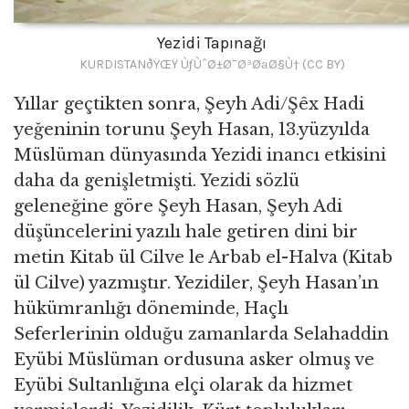
Yezidi Tapınağı
KURDISTANðŸŒŸ ÙƒÙˆØ±Ø¯Ø³ØªØ§Ù† (CC BY)
Yıllar geçtikten sonra, Şeyh Adi/Şêx Hadi
yeğeninin torunu Şeyh Hasan, 13.yüzyılda
Müslüman dünyasında Yezidi inancı etkisini
daha da genişletmişti. Yezidi sözlü
geleneğine göre Şeyh Hasan, Şeyh Adi
düşüncelerini yazılı hale getiren dini bir
metin Kitab ül Cilve le Arbab el-Halva (Kitab
ül Cilve) yazmıştır. Yezidiler, Şeyh Hasan’ın
hükümranlığı döneminde, Haçlı
Seferlerinin olduğu zamanlarda Selahaddin
Eyübi Müslüman ordusuna asker olmuş ve
Eyübi Sultanlığına elçi olarak da hizmet