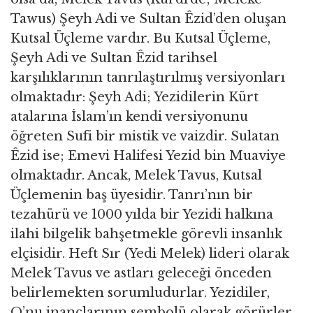
Tawus) Şeyh Adi ve Sultan Êzid’den oluşan
Kutsal Üçleme vardır. Bu Kutsal Üçleme,
Şeyh Adi ve Sultan Êzid tarihsel
karşılıklarının tanrılaştırılmış versiyonları
olmaktadır: Şeyh Adi; Yezidilerin Kürt
atalarına İslam’ın kendi versiyonunu
öğreten Sufi bir mistik ve vaizdir. Sulatan
Êzid ise; Emevi Halifesi Yezid bin Muaviye
olmaktadır. Ancak, Melek Tavus, Kutsal
Üçlemenin baş üyesidir. Tanrı’nın bir
tezahürü ve 1000 yılda bir Yezidi halkına
ilahi bilgelik bahşetmekle görevli insanlık
elçisidir. Heft Sır (Yedi Melek) lideri olarak
Melek Tavus ve astları geleceği önceden
belirlemekten sorumludurlar. Yezidiler,
O’nu inançlarının sembolü olarak görürler.