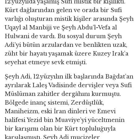
12.yüzyılda yaşamış Sufi mistik bir kişilikti.
Kürt dağlarından gelen ve orada bir Sufi
varlığı oluşturan mistik kişiler arasında Şeyh
Uqayl al Manbiji ve Şeyh Abdu’l-Vefa al
Hulwani de vardı. Bu sosyal durum Şeyh
Adi’yi bütün arzulardan ve benlikten uzak,
züht bir hayatı yaşamak üzere Kuzey Irak’a
seyehat etmeye sevk etmişti.
Şeyh Adi, 12.yüzyılın ilk başlarında Bağdat’an
ayrılarak Laleş Vadisinde dervişler veya Sufi
Müslüman zahitler dergâhını kurmuştu.
Bölgede inanç sistemi, Zerdüştlük,
Maniheizm, eski İran dinleri ve Emevi
halifesi Yezid bin Muaviye’yi yüceltmenin
bir karışımı olan bir Kürt topluluğuyla
karşılaşmıştı. Şeyh Adi mucizeler