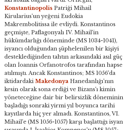
akrabalık bağları vardı. Örneğin,
Konstantinopolis
Patriği Mihail
Kirularius'un yeğeni Eudokia
Makrembolitissa ile evliydi. Konstantinos
geçmişte, Paflagonyalı IV. Mihail'in
hükümdarlığı döneminde (MS 1034-1041),
isyancı olduğundan şüphelenilen bir kişiyi
desteklediğinden tahtın arkasındaki asıl güç
olan İoannis Orfanotrofos tarafından hapse
atılmıştı. Ancak Konstantinos; MS 1056'da
iktidardaki
Makedonya
Hanedanlığı'nın
kesin olarak sona erdiği ve Bizans'ı kimin
yöneteceğine dair bir belirsizlik döneminin
başladığı sonraki yirmi yıl boyunca tarihi
kayıtlarda hiç yer almadı. Konstantinos, VI.
Mihail'e (MS 1056-1057) karşı başlattığı isyan