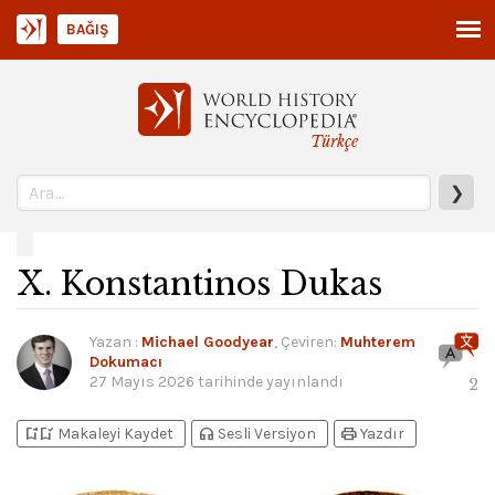
BAĞIŞ
Türkçe
❯
X. Konstantinos Dukas
Yazan
:
Michael Goodyear
, Çeviren:
Muhterem
Dokumacı
27 Mayıs 2026
tarihinde yayınlandı
2
bookmark_add
bookmark_added
headphones
print
Makaleyi Kaydet
Sesli Versiyon
Yazdır