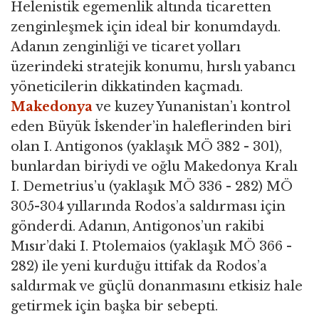
Helenistik egemenlik altında ticaretten
zenginleşmek için ideal bir konumdaydı.
Adanın zenginliği ve ticaret yolları
üzerindeki stratejik konumu, hırslı yabancı
yöneticilerin dikkatinden kaçmadı.
Makedonya
ve kuzey Yunanistan’ı kontrol
eden Büyük İskender’in haleflerinden biri
olan I. Antigonos (yaklaşık MÖ 382 - 301),
bunlardan biriydi ve oğlu Makedonya Kralı
I. Demetrius’u (yaklaşık MÖ 336 - 282) MÖ
305-304 yıllarında Rodos’a saldırması için
gönderdi. Adanın, Antigonos’un rakibi
Mısır’daki I. Ptolemaios (yaklaşık MÖ 366 -
282) ile yeni kurduğu ittifak da Rodos’a
saldırmak ve güçlü donanmasını etkisiz hale
getirmek için başka bir sebepti.