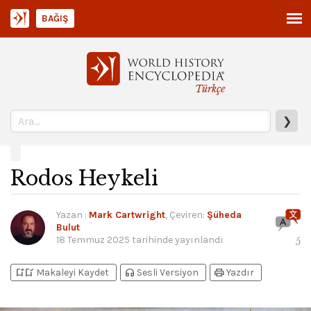
BAĞIŞ
Türkçe
❯
Rodos Heykeli
Yazan
:
Mark Cartwright
, Çeviren:
Şüheda
Bulut
18 Temmuz 2025
tarihinde yayınlandı
5
bookmark_add
bookmark_added
headphones
print
Makaleyi Kaydet
Sesli Versiyon
Yazdır