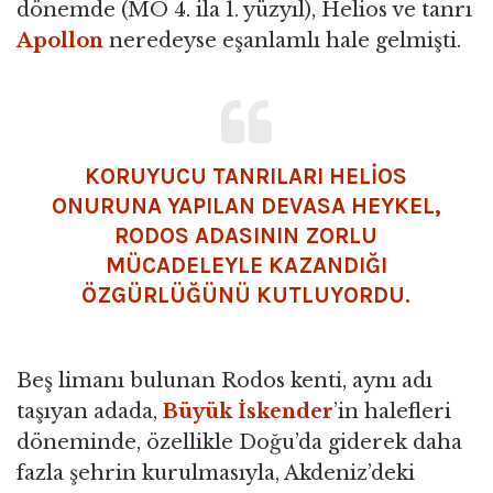
dönemde (MÖ 4. ila 1. yüzyıl), Helios ve tanrı
Apollon
neredeyse eşanlamlı hale gelmişti.
KORUYUCU TANRILARI HELİOS
ONURUNA YAPILAN DEVASA HEYKEL,
RODOS ADASININ ZORLU
MÜCADELEYLE KAZANDIĞI
ÖZGÜRLÜĞÜNÜ KUTLUYORDU.
Beş limanı bulunan Rodos kenti, aynı adı
taşıyan adada,
Büyük İskender
’in halefleri
döneminde, özellikle Doğu’da giderek daha
fazla şehrin kurulmasıyla, Akdeniz’deki