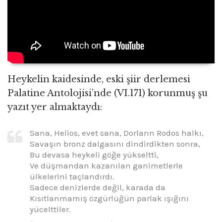
Heykelin kaidesinde, eski şiir derlemesi
Palatine Antolojisi’nde (VI.171) korunmuş şu
yazıt yer almaktaydı:
Sana, Helios, evet sana, Dorların Rodos halkı,
Savaşın bronz dalgasını dindirdikten sonra,
Bu devasa heykeli göğe yükseltti,
Ve düşmandan kazanılan ganimetlerle
ülkelerini taçlandırdı.
Sadece denizlerde değil, karada da
Kısıtlanmamış özgürlüğün parlak ışığını
yücelttiler.