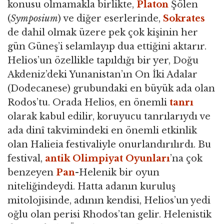
konusu olmamakla birlikte,
Platon
Şölen
(
Symposium
) ve diğer eserlerinde,
Sokrates
de dahil olmak üzere pek çok kişinin her
gün Güneş’i selamlayıp dua ettiğini aktarır.
Helios’un özellikle tapıldığı bir yer, Doğu
Akdeniz’deki Yunanistan’ın On İki Adalar
(Dodecanese) grubundaki en büyük ada olan
Rodos’tu. Orada Helios, en önemli
tanrı
olarak kabul edilir, koruyucu tanrılarıydı ve
ada dinî takvimindeki en önemli etkinlik
olan Halieia festivaliyle onurlandırılırdı. Bu
festival,
antik Olimpiyat Oyunları
’na çok
benzeyen
Pan
-Helenik bir oyun
niteliğindeydi. Hatta adanın kuruluş
mitolojisinde, adının kendisi, Helios’un yedi
oğlu olan perisi Rhodos’tan gelir. Helenistik