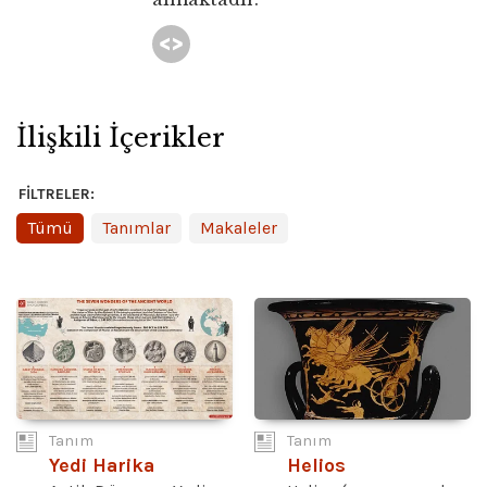
İlişkili İçerikler
FILTRELER:
Tümü
Tanımlar
Makaleler
Tanım
Tanım
Yedi Harika
Helios