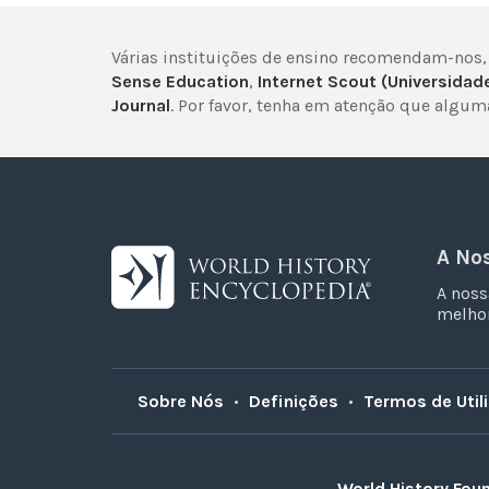
Várias instituições de ensino recomendam-nos,
Sense Education
,
Internet Scout (Universidad
Journal
. Por favor, tenha em atenção que algu
A No
A noss
melhor
Sobre Nós
•
Definições
•
Termos de Util
World History Fou