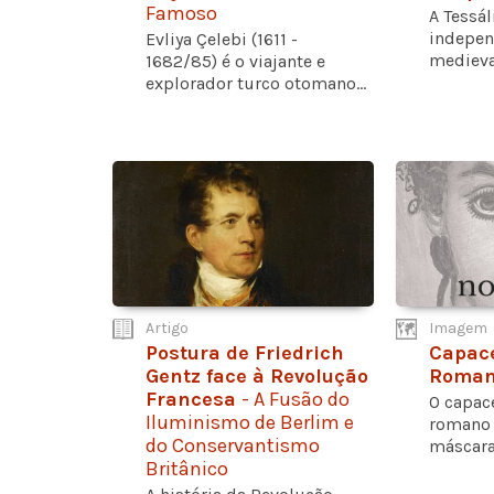
Famoso
A Tessál
indepen
Evliya Çelebi (1611 -
medieval
1682/85) é o viajante e
explorador turco otomano...
Artigo
Imagem
Postura de Friedrich
Capace
Gentz face à Revolução
Roma
Francesa
- A Fusão do
O capace
Iluminismo de Berlim e
romano 
do Conservantismo
máscara 
Britânico