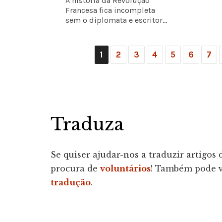
A história da Revolução
Francesa fica incompleta
sem o diplomata e escritor...
1
2
3
4
5
6
7
Traduza
Se quiser ajudar-nos a traduzir artigos
procura de
voluntários
! Também pode ve
tradução
.