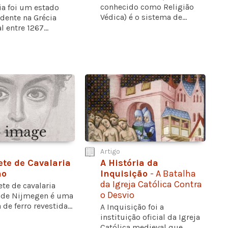
conhecido como Religião
ia foi um estado
Védica) é o sistema de...
dente na Grécia
 entre 1267...
Artigo
te de Cavalaria
A História da
no
Inquisição
- A Batalha
da Igreja Católica Contra
te de cavalaria
o Desvio
de Nijmegen é uma
de ferro revestida...
A Inquisição foi a
instituição oficial da Igreja
Católica medieval que...