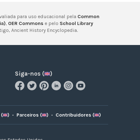
avaliada para uso educacional pela
Common
ia)
,
OER Commons
e pelo
School Library
igo, Ancient History Encyclopedia.
Siga-nos (
)
 (
)
•
Parceiros (
)
•
Contribuidores (
)
nos Estados Unidos.