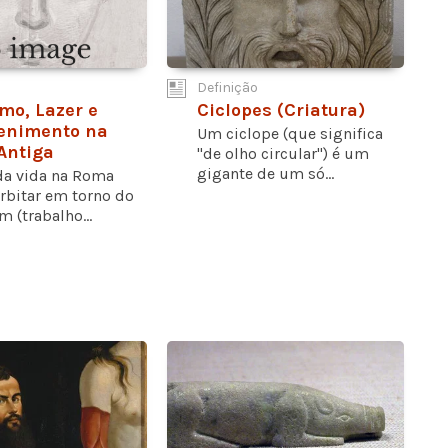
Definição
smo, Lazer e
Ciclopes (Criatura)
enimento na
Um ciclope (que significa
Antiga
"de olho circular") é um
gigante de um só...
da vida na Roma
orbitar em torno do
 (trabalho...