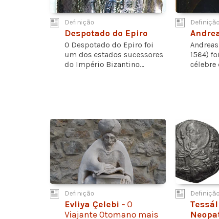
Definição
Definiçã
Despotado do Epiro
Andrea
O Despotado do Epiro foi
Andreas 
um dos estados sucessores
1564) fo
do Império Bizantino...
célebre 
Definição
Definiçã
Evliya Çelebi
- O
Tessál
Viajante Otomano mais
Neopa