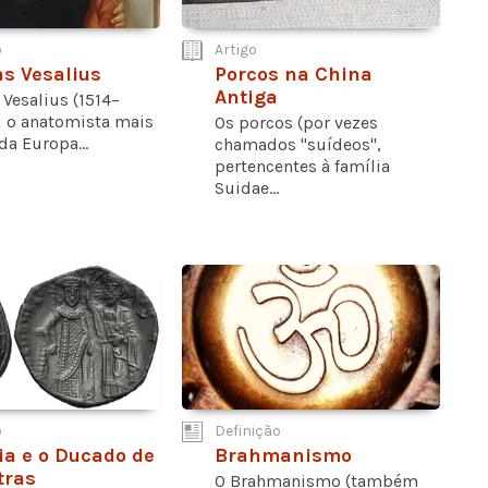
o
Artigo
s Vesalius
Porcos na China
Antiga
Vesalius (1514–
i o anatomista mais
Os porcos (por vezes
da Europa...
chamados "suídeos",
pertencentes à família
Suidae...
o
Definição
ia e o Ducado de
Brahmanismo
tras
O Brahmanismo (também