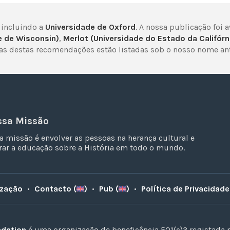
 incluindo a
Universidade de Oxford
. A nossa publicação foi 
e de Wisconsin)
,
Merlot (Universidade do Estado da Califórn
mas destas recomendações estão listadas sob o nosso nome ant
ssa Missão
a missão é envolver as pessoas na herança cultural e
ar a educação sobre a História em todo o mundo.
ização
•
Contacto (
)
•
Pub (
)
•
Política de Privacidade
ndation
é uma organização de beneficência 501(c)3 registada 