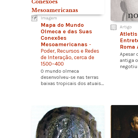
Imagem
Mapa do Mundo
Artigo
Olmeca e das Suas
Atleti
Conexões
Entret
Mesoamericanas
-
Roma 
Poder, Recursos e Redes
Apesar 
de Interação, cerca de
antiga 
1500–400
negotium
O mundo olmeca
desenvolveu-se nas terras
baixas tropicais dos atuais...