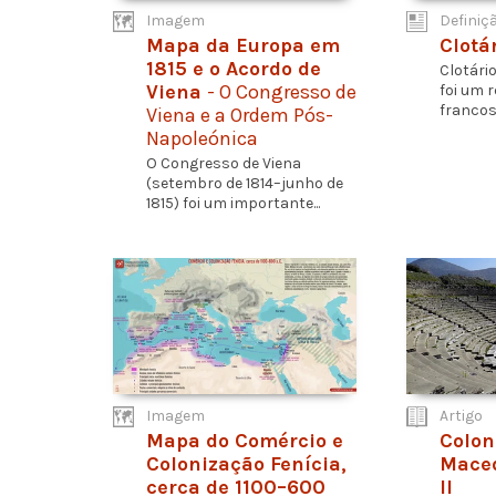
Imagem
Definiç
Mapa da Europa em
Clotár
1815 e o Acordo de
Clotário
Viena
- O Congresso de
foi um 
francos,
Viena e a Ordem Pós-
Napoleónica
O Congresso de Viena
(setembro de 1814–junho de
1815) foi um importante...
Imagem
Artigo
Mapa do Comércio e
Colon
Colonização Fenícia,
Maced
cerca de 1100–600
II