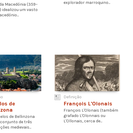
explorador marroquino...
I da Macedónia (359–
) idealizou um vasto
cedónio...
ão
Definição
los de
François L'Olonais
nzona
François L'Olonais (também
grafado L'Olonnais ou
elos de Bellinzona
L'Ollonais, cerca de...
conjunto de três
ações medievais...