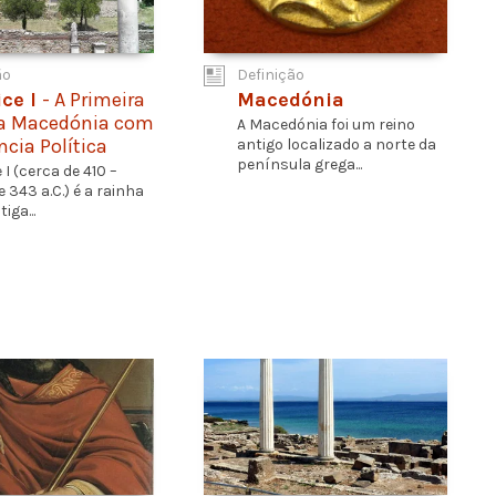
ão
Definição
ice I
- A Primeira
Macedónia
a Macedónia com
A Macedónia foi um reino
ncia Política
antigo localizado a norte da
península grega...
 I (cerca de 410 –
 343 a.C.) é a rainha
iga...