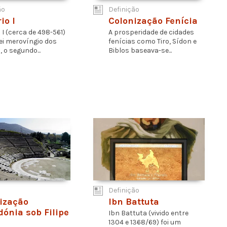
ão
Definição
io I
Colonização Fenícia
 I (cerca de 498-561)
A prosperidade de cidades
rei merovíngio dos
fenícias como Tiro, Sídon e
 o segundo...
Biblos baseava-se...
Definição
ização
Ibn Battuta
ónia sob Filipe
Ibn Battuta (vivido entre
1304 e 1368/69) foi um