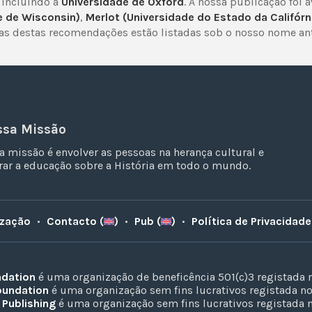
 incluindo a
Universidade de Oxford
. A nossa publicação foi 
e de Wisconsin)
,
Merlot (Universidade do Estado da Califórn
mas destas recomendações estão listadas sob o nosso nome ant
ssa Missão
a missão é envolver as pessoas na herança cultural e
ar a educação sobre a História em todo o mundo.
ização
•
Contacto (
)
•
Pub (
)
•
Política de Privacidade
ndation
é uma organização de beneficência 501(c)3 registada 
oundation
é uma organização sem fins lucrativos registada n
 Publishing
é uma organização sem fins lucrativos registada 