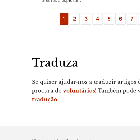
prestes a explorar...
1
2
3
4
5
6
7
Traduza
Se quiser ajudar-nos a traduzir artigos
procura de
voluntários
! Também pode ve
tradução
.