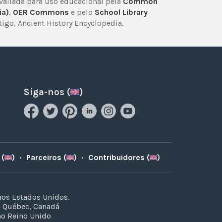
avaliada para uso educacional pela
Common
ia)
,
OER Commons
e pelo
School Library
igo, Ancient History Encyclopedia.
Siga-nos (
)
 (
)
•
Parceiros (
)
•
Contribuidores (
)
nos Estados Unidos.
o Québec, Canadá
no Reino Unido