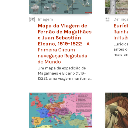
Imagem
Definiç
Mapa da Viagem de
Euríd
Fernão de Magalhães
Rainh
e Juan Sebastián
Influê
Elcano, 1519–1522
- A
Eurídice
Primeira Circum-
antes de
mais ant
navegação Registada
do Mundo
Um mapa da expedição de
Magalhães e Elcano (1519–
1522), uma viagem marítima...