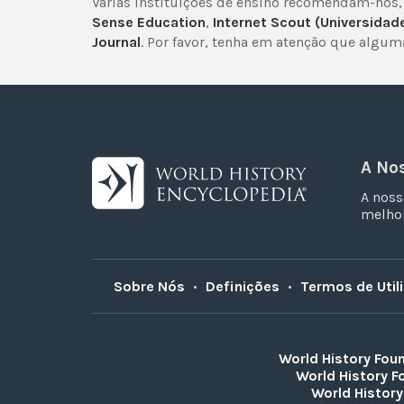
Várias instituições de ensino recomendam-nos,
Sense Education
,
Internet Scout (Universidad
Journal
. Por favor, tenha em atenção que algu
A No
A noss
melhor
Sobre Nós
•
Definições
•
Termos de Util
World History Fou
World History F
World History