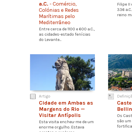
a.C.
- Comércio,
Filipe I
Colónias e Redes
336 a.C.
reino ma
Marítimas pelo
Mediterrâneo
Entre cerca de 1100 e 600 a.C.,
as cidades-estado fenícias
do Levante...
Artigo
Definiç
Cidade em Ambas as
Caste
Margens do Rio —
Belli
Visitar Anfípolis
Os Cast
são um 
Esta visita encheu-me de um
fortific
enorme orgulho. Estava